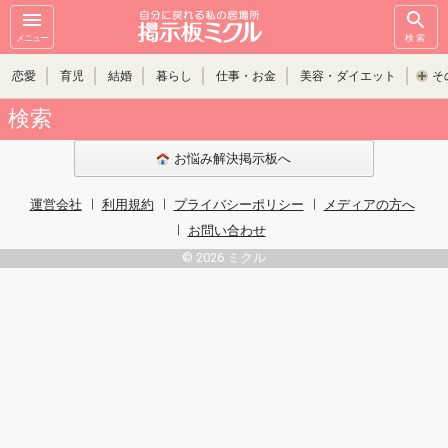
メニュー
検索
恋愛
育児
結婚
暮らし
仕事・お金
美容・ダイエット
そ
検索
お悩み解決掲示板へ
運営会社
利用規約
プライバシーポリシー
メディアの方へ
お問い合わせ
© 2026 ミクル