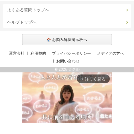
よくある質問トップへ
ヘルプトップへ
お悩み解決掲示板へ
運営会社
利用規約
プライバシーポリシー
メディアの方へ
お問い合わせ
© 2026 ミクル
詳しく見る
arrow_forward_ios