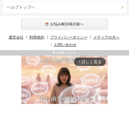
ヘルプトップへ
お悩み解決掲示板へ
運営会社
利用規約
プライバシーポリシー
メディアの方へ
お問い合わせ
© 2026 ミクル
詳しく見る
arrow_forward_ios
Unmute