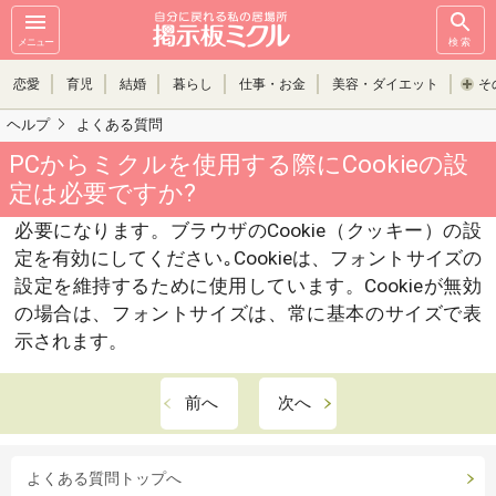
メニュー
検索
恋愛
育児
結婚
暮らし
仕事・お金
美容・ダイエット
そ
ヘルプ
よくある質問
PCからミクルを使用する際にCookieの設
定は必要ですか?
必要になります。ブラウザのCookie（クッキー）の設
定を有効にしてください｡Cookieは、フォントサイズの
設定を維持するために使用しています。Cookieが無効
の場合は、フォントサイズは、常に基本のサイズで表
示されます。
前へ
次へ
よくある質問トップへ