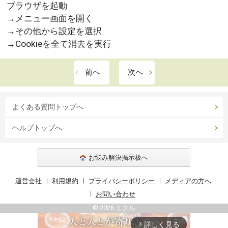
ブラウザを起動
→メニュー画面を開く
→その他から設定を選択
→Cookieを全て消去を実行
前へ
次へ
よくある質問トップへ
ヘルプトップへ
お悩み解決掲示板へ
運営会社
利用規約
プライバシーポリシー
メディアの方へ
お問い合わせ
© 2026 ミクル
詳しく見る
arrow_forward_ios