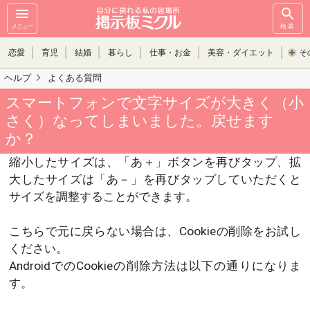
メニュー
検索
恋愛
育児
結婚
暮らし
仕事・お金
美容・ダイエット
そ
ヘルプ
よくある質問
スマートフォンで文字サイズが大きく（小
さく）なってしまいました。戻せます
か？
縮小したサイズは、「あ＋」ボタンを再びタップ、拡
大したサイズは「あ－」を再びタップしていただくと
サイズを調整することができます。
こちらで元に戻らない場合は、Cookieの削除をお試し
ください。
AndroidでのCookieの削除方法は以下の通りになりま
す。