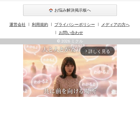
お悩み解決掲示板へ
運営会社
利用規約
プライバシーポリシー
メディアの方へ
お問い合わせ
© 2026 ミクル
詳しく見る
arrow_forward_ios
Unmute