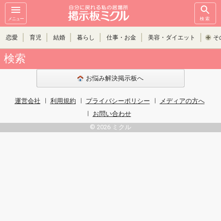
メニュー
検索
恋愛
育児
結婚
暮らし
仕事・お金
美容・ダイエット
そ
検索
お悩み解決掲示板へ
運営会社
利用規約
プライバシーポリシー
メディアの方へ
お問い合わせ
© 2026 ミクル