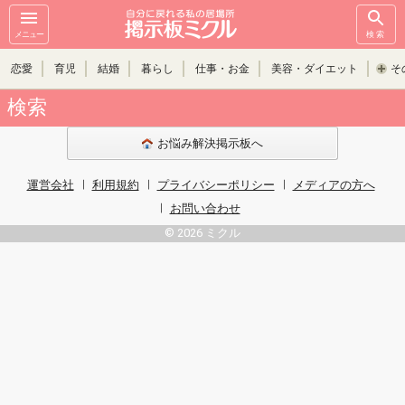
メニュー
検索
恋愛
育児
結婚
暮らし
仕事・お金
美容・ダイエット
そ
検索
お悩み解決掲示板へ
運営会社
利用規約
プライバシーポリシー
メディアの方へ
お問い合わせ
© 2026 ミクル