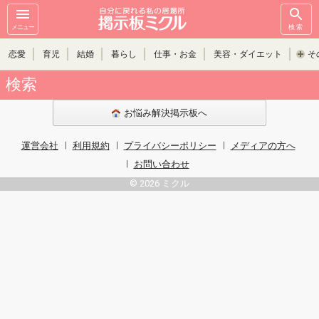
メニュー
検索
恋愛
育児
結婚
暮らし
仕事・お金
美容・ダイエット
そ
検索
お悩み解決掲示板へ
運営会社
利用規約
プライバシーポリシー
メディアの方へ
お問い合わせ
© 2026 ミクル