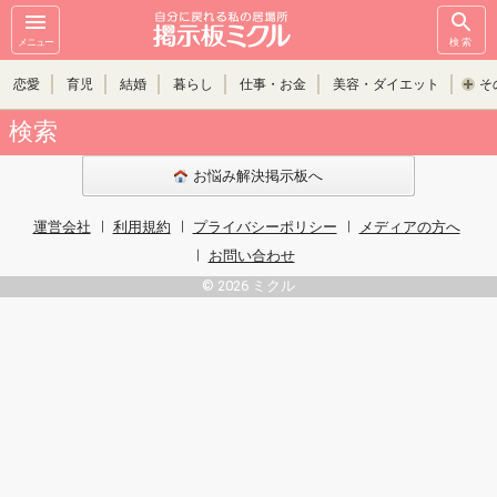
メニュー
検索
恋愛
育児
結婚
暮らし
仕事・お金
美容・ダイエット
そ
検索
お悩み解決掲示板へ
運営会社
利用規約
プライバシーポリシー
メディアの方へ
お問い合わせ
© 2026 ミクル