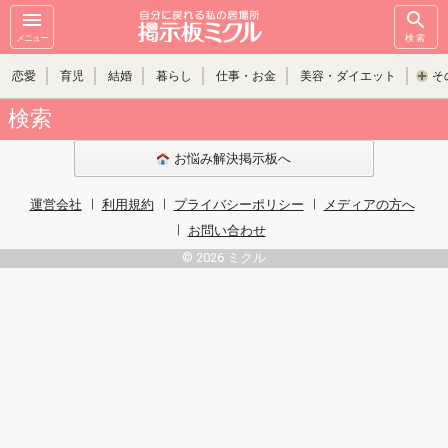
メニュー
検索
恋愛
育児
結婚
暮らし
仕事・お金
美容・ダイエット
そ
検索
お悩み解決掲示板へ
運営会社
利用規約
プライバシーポリシー
メディアの方へ
お問い合わせ
© 2026 ミクル