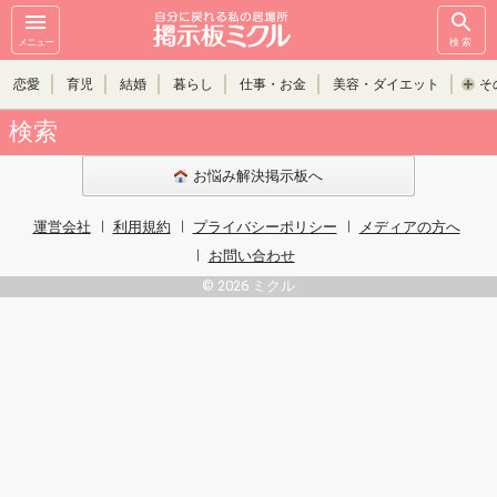
メニュー
検索
恋愛
育児
結婚
暮らし
仕事・お金
美容・ダイエット
そ
検索
お悩み解決掲示板へ
運営会社
利用規約
プライバシーポリシー
メディアの方へ
お問い合わせ
© 2026 ミクル