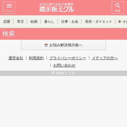
メニュー
検索
恋愛
育児
結婚
暮らし
仕事・お金
美容・ダイエット
そ
検索
お悩み解決掲示板へ
運営会社
利用規約
プライバシーポリシー
メディアの方へ
お問い合わせ
© 2026 ミクル