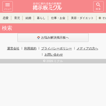
メニュー
検索
恋愛
育児
結婚
暮らし
仕事・お金
美容・ダイエット
そ
検索
お悩み解決掲示板へ
運営会社
利用規約
プライバシーポリシー
メディアの方へ
お問い合わせ
© 2026 ミクル