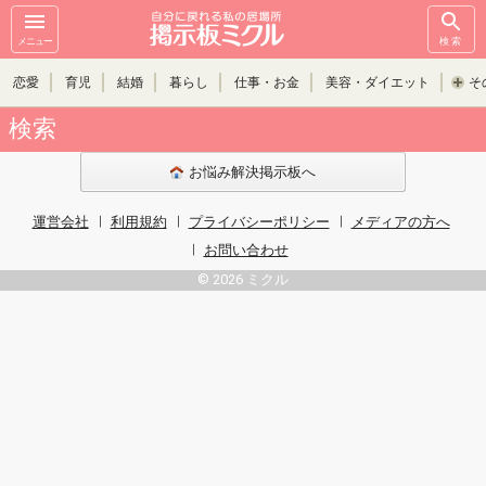
メニュー
検索
恋愛
育児
結婚
暮らし
仕事・お金
美容・ダイエット
そ
検索
お悩み解決掲示板へ
運営会社
利用規約
プライバシーポリシー
メディアの方へ
お問い合わせ
© 2026 ミクル