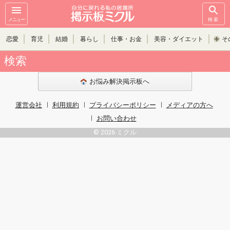
メニュー
検索
恋愛
育児
結婚
暮らし
仕事・お金
美容・ダイエット
そ
検索
お悩み解決掲示板へ
運営会社
利用規約
プライバシーポリシー
メディアの方へ
お問い合わせ
© 2026 ミクル