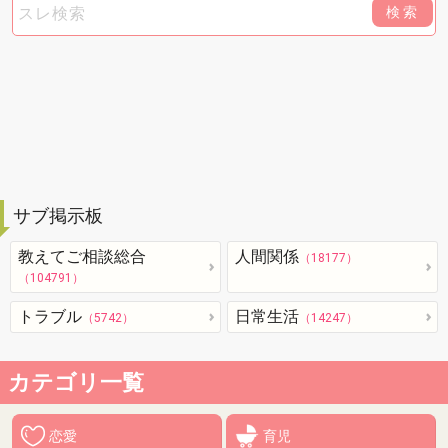
検索
サブ掲示板
教えてご相談総合
人間関係
（18177）
（104791）
トラブル
日常生活
（5742）
（14247）
カテゴリ一覧
恋愛
育児