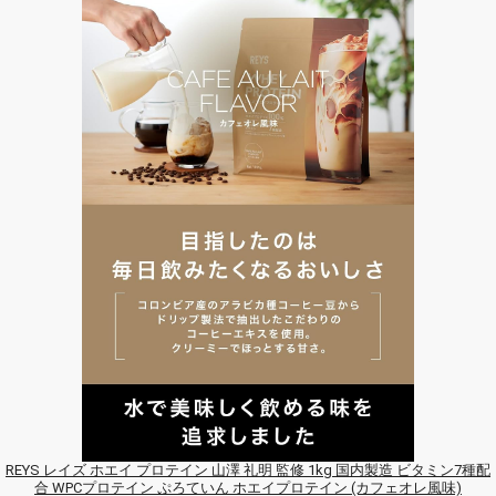
REYS レイズ ホエイ プロテイン 山澤 礼明 監修 1kg 国内製造 ビタミン7種配
合 WPCプロテイン ぷろていん ホエイプロテイン (カフェオレ風味)