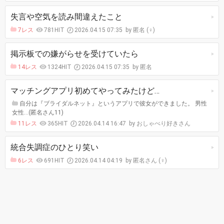
失言や空気を読み間違えたこと
7レス
781HIT
2026.04.15 07:35
匿名 (♀)
掲示板での嫌がらせを受けていたら
14レス
1324HIT
2026.04.15 07:35
匿名
マッチングアプリ初めてやってみたけど…
自分は『ブライダルネット』というアプリで彼女ができました。 男性
女性…(匿名さん11)
11レス
365HIT
2026.04.14 16:47
おしゃべり好きさん
統合失調症のひとり笑い
6レス
691HIT
2026.04.14 04:19
匿名さん (♀)