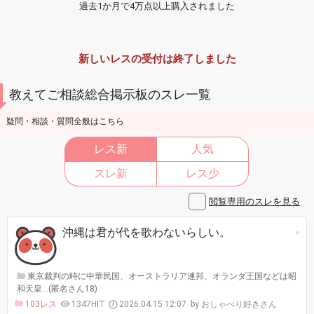
過去1か月で4万点以上購入されました
新しいレスの受付は終了しました
教えてご相談総合掲示板のスレ一覧
疑問・相談・質問全般はこちら
レス新
人気
スレ新
レス少
閲覧専用のスレを見る
沖縄は君が代を歌わないらしい。
東京裁判の時に中華民国、オーストラリア連邦、オランダ王国などは昭
和天皇…(匿名さん18)
103レス
1347HIT
2026.04.15 12:07
おしゃべり好きさん