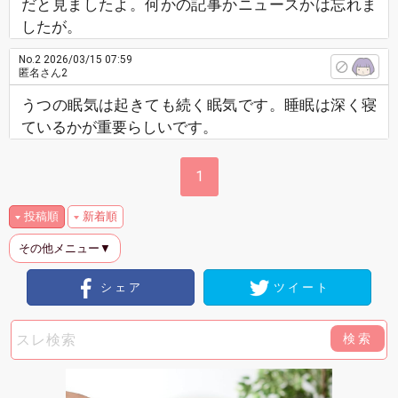
だと見ましたよ。何かの記事かニュースかは忘れま
したが。
No.2
2026/03/15 07:59
匿名さん2
うつの眠気は起きても続く眠気です。睡眠は深く寝
ているかが重要らしいです。
1
投稿順
新着順
その他メニュー▼
シェア
ツイート
検索