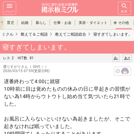
メニュー
検索
育児
結婚
暮らし
仕事・お金
美容・ダイエット
その他
ミクル
教えて＆ご相談
教えてご相談総合
寝すぎてしまいます。
寝すぎてしまいます。
レス
2
HIT数
81
あ-
あ+
通りすがりさん
（ 30代 ♀ ）
2026/03/15 07:59(更新日時)
遅番終わって4:00に就寝
10時前に目は覚めたものの休みの日に早起きの習慣が
ない為14時からウトウトし始め当て気づいたら21時で
した。
お風呂に入らないといけない為起きましたが、そこで
起きなければ眠っていました。
10時間寝てしまったりすることがあります。