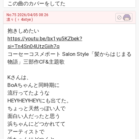
この曲のカバーをしてた
No.75
2026/04/05 08:26
凛々
( ♀ 4ixtye )
抱きしめたい
https://youtu.be/bx1yu5KZbek?
si=Tn4Sn04UtzGiih7q
コーセーコスメポート Salon Style「髪からはじまる
物語」三部作CF&主題歌
Kさんは、
BoAちゃんと同時期に
流行ってたような
HEY!HEY!HEY!にも出てた。
ちょっと天然っぽい人で
面白い人だったと思う
浜ちゃんにどつかれてて
アーティストで