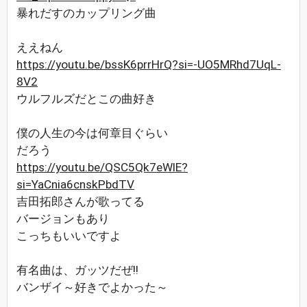
暴れだすのカップリング曲
ええねん
https://youtu.be/bssK6prrHrQ?si=-UO5MRhd7UqL-
8V2
ウルフルズだとこの曲好き
僕の人生の今は何章目ぐらい
だろう
https://youtu.be/QSC5Qk7eWlE?
si=YaCnia6cnskPbdTV
吉田拓郎さんが歌ってる
バージョンもあり
こっちもいいですよ
有名曲は、ガッツだぜ!!
バンザイ～好きでよかった～