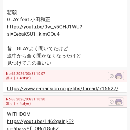
悲願
GLAY feat.小田和正
https://youtu.be/0w_y5GHJ1WU?
si=EebaKSU1_kimOQu4
昔、GLAYよく聞いてたけど
途中から全く聞かなくなったけど
見つけてこの曲いい
No.65
2026/03/31 10:07
凛々
( ♀ 4ixtye )
https://www.e-mansion.co.jp/bbs/thread/715627/
No.66
2026/03/31 10:30
凛々
( ♀ 4ixtye )
WITHDOM
https://youtu.be/1462qaInj-E?
si=6bakvSf_QRq1Gc6Z