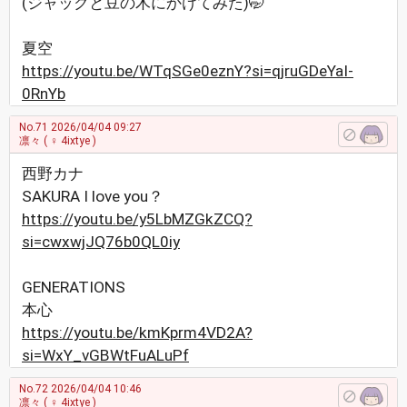
(ジャックと豆の木にかけてみた)🤭
夏空
https://youtu.be/WTqSGe0eznY?si=qjruGDeYaI-
0RnYb
No.71
2026/04/04 09:27
凛々
( ♀ 4ixtye )
西野カナ
SAKURA I love you？
https://youtu.be/y5LbMZGkZCQ?
si=cwxwjJQ76b0QL0iy
GENERATIONS
本心
https://youtu.be/kmKprm4VD2A?
si=WxY_vGBWtFuALuPf
No.72
2026/04/04 10:46
凛々
( ♀ 4ixtye )