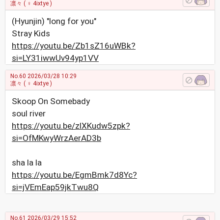
凛々
( ♀ 4ixtye )
(Hyunjin) "long for you"
Stray Kids
https://youtu.be/Zb1sZ16uWBk?
si=LY31iwwUv94yp1VV
No.60
2026/03/28 10:29
凛々
( ♀ 4ixtye )
Skoop On Somebady
soul river
https://youtu.be/zlXKudw5zpk?
si=OfMKwyWrzAerAD3b
sha la la
https://youtu.be/EgmBmk7d8Yc?
si=jVEmEap59jkTwu8Q
No.61
2026/03/29 15:52