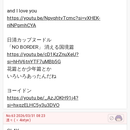
and I love you
https://youtu.be/NpvqhtvTcmc?si=vXHEK-
nlNPpmhCYA
日清カップヌードル
「NO BORDER」 消える国境篇
https://youtu.be/cD1KzZnuXeU?
si=hHV6tnYTF7uMBb5G
花篇とか少年篇とか
いろいろあったんだね
ヨーイドン
https://youtu.be/_AzJOKH91j4?
si=hxqzELHC5y3u3DVO
No.63
2026/03/31 08:23
凛々
( ♀ 4ixtye )