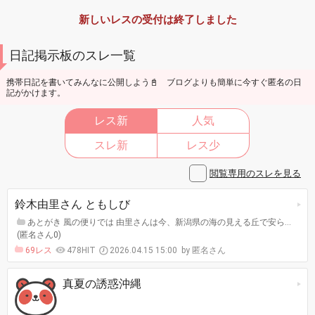
新しいレスの受付は終了しました
日記掲示板のスレ一覧
携帯日記を書いてみんなに公開しよう📓 ブログよりも簡単に今すぐ匿名の日
記がかけます。
レス新
人気
スレ新
レス少
閲覧専用のスレを見る
鈴木由里さん ともしび
あとがき 風の便りでは 由里さんは今、新潟県の海の見える丘で安ら…
(匿名さん0)
69レス
478HIT
2026.04.15 15:00
匿名さん
真夏の誘惑沖縄