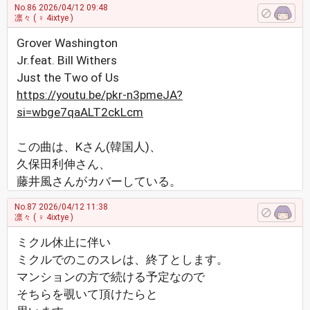
No.86
2026/04/12 09:48
凛々
( ♀ 4ixtye )
Grover Washington
Jr.feat. Bill Withers
Just the Two of Us
https://youtu.be/pkr-n3pmeJA?
si=wbge7qaALT2ckLcm
この曲は、Kさん(韓国人)、
久保田利伸さん、
藤井風さんがカバーしている。
No.87
2026/04/12 11:38
凛々
( ♀ 4ixtye )
ミクル休止に伴い
ミクルでのこのスレは、終了とします。
マンションの方で続ける予定なので
そちらを覗いて頂けたらと