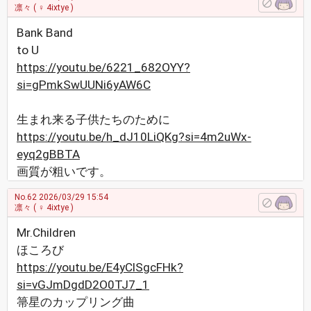
凛々
( ♀ 4ixtye )
Bank Band
to U
https://youtu.be/6221_682OYY?
si=gPmkSwUUNi6yAW6C
生まれ来る子供たちのために
https://youtu.be/h_dJ10LiQKg?si=4m2uWx-
eyq2gBBTA
画質が粗いです。
No.62
2026/03/29 15:54
凛々
( ♀ 4ixtye )
Mr.Children
ほころび
https://youtu.be/E4yClSgcFHk?
si=vGJmDgdD2O0TJ7_1
箒星のカップリング曲