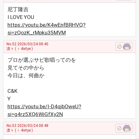
尼丁隆吉
I LOVE YOU
https://youtu.be/K4wEnfBRHVQ?
si=zQozK_rMpku35MVM
No.52
2026/03/24 08:45
凛々
( ♀ 4ixtye )
プロが選ぶサビ歌唱ってのを
見てその中から
今日は、何曲か
C&K
Y
https://youtu.be/I-D4qjbOweU?
si=g4rz5XQ6WiGfXy2N
No.53
2026/03/24 08:48
凛々
( ♀ 4ixtye )