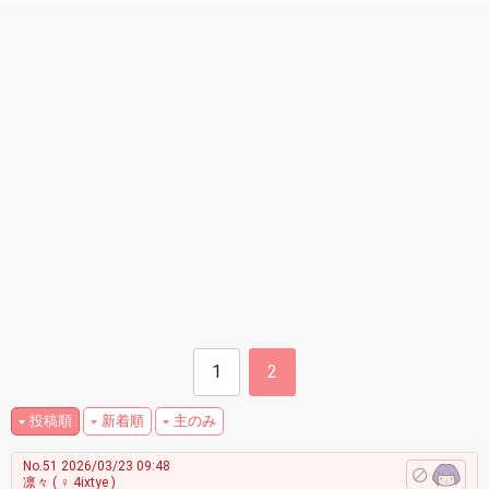
1
2
投稿順
新着順
主のみ
No.51
2026/03/23 09:48
凛々
( ♀ 4ixtye )