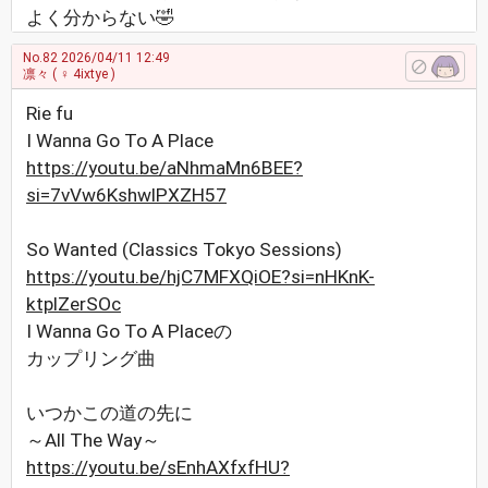
よく分からない🤣
No.82
2026/04/11 12:49
凛々
( ♀ 4ixtye )
Rie fu
I Wanna Go To A Place
https://youtu.be/aNhmaMn6BEE?
si=7vVw6KshwlPXZH57
So Wanted (Classics Tokyo Sessions)
https://youtu.be/hjC7MFXQiOE?si=nHKnK-
ktplZerSOc
I Wanna Go To A Placeの
カップリング曲
いつかこの道の先に
～All The Way～
https://youtu.be/sEnhAXfxfHU?