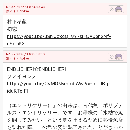
No.56
2026/03/24 08:49
凛々
( ♀ 4ixtye )
村下孝蔵
初恋
https://youtu.be/uSNJoxcQ_9Y?si=OV0bn2Nf-
nSrrhK3
No.57
2026/03/28 10:18
凛々
( ♀ 4ixtye )
ENDLICHERI☆ENDLICHERI
ソメイヨシノ
https://youtu.be/CVMONymmbWw?si=nff0Bq-
jduKTx-Fl
（エンドリケリー）」の由来は、古代魚「ポリプテ
ルス・エンドリケリー」です。お母様の「水槽で魚
を飼ってみたい」という夢を叶えるために熱帯魚店
を訪れた際、この魚の姿に魅了されたことがきっか