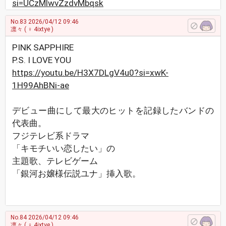
si=UCzMlwvZzdvMbqsk
No.83
2026/04/12 09:46
凛々
( ♀ 4ixtye )
PINK SAPPHIRE
P.S. I LOVE YOU
https://youtu.be/H3X7DLgV4u0?si=xwK-
1H99AhBNi-ae
デビュー曲にして最大のヒットを記録したバンドの
代表曲。
フジテレビ系ドラマ
「キモチいい恋したい」の
主題歌、テレビゲーム
「銀河お嬢様伝説ユナ」挿入歌。
No.84
2026/04/12 09:46
凛々
( ♀ 4ixtye )