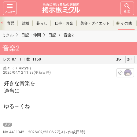
メニュー
検索
育児
結婚
暮らし
仕事・お金
美容・ダイエット
その他
ミクル
日記・仲間
日記
音楽2
音楽2
レス
87
HIT数
1150
あ-
あ+
凛々
（ ♀ 4ixtye ）
2026/04/12 11:38(更新日時)
好きな音楽を
適当に
ゆる～くね
タグ
No.4431342
2026/02/23 06:27
(スレ作成日時)