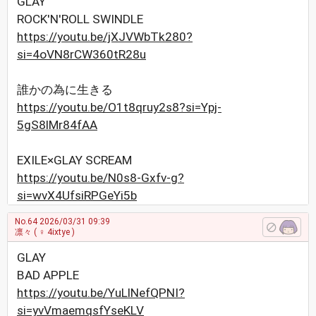
GLAY
ROCK'N'ROLL SWINDLE
https://youtu.be/jXJVWbTk280?
si=4oVN8rCW360tR28u
誰かの為に生きる
https://youtu.be/O1t8qruy2s8?si=Ypj-
5gS8lMr84fAA
EXILE×GLAY SCREAM
https://youtu.be/N0s8-Gxfv-g?
si=wvX4UfsiRPGeYi5b
No.64
2026/03/31 09:39
凛々
( ♀ 4ixtye )
GLAY
BAD APPLE
https://youtu.be/YuLlNefQPNI?
si=yvVmaemqsfYseKLV