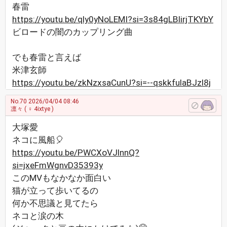
春雷
https://youtu.be/qly0yNoLEMI?si=3s84gLBlirjTKYbY
ビロードの闇のカップリング曲
でも春雷と言えば
米津玄師
https://youtu.be/zkNzxsaCunU?si=--qskkfulaBJzl8j
No.70
2026/04/04 08:46
凛々
( ♀ 4ixtye )
大塚愛
ネコに風船🎈
https://youtu.be/PWCXoVJlnnQ?
si=jxeFmWgnvD35393y
このMVもなかなか面白い
猫が立って歩いてるの
何か不思議と見てたら
ネコと涙の木