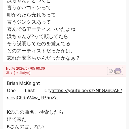
浜ちゃんにどつくと
言うかパコ～ンって
叩かれたら売れるって
言うジンクスあって
喜んでるアーティストいたよね
浜ちゃんが?って顔してたら
そう説明してたのを覚えてる
どのアーティストだったかは、
忘れた安室ちゃんだったかなぁ？
No.76
2026/04/05 08:30
凛々
( ♀ 4ixtye )
Brian McKnight
One Last Cry
https://youtu.be/sz-NhGanOAE?
si=vjCFRaV4w_FP5uZa
Kのこの曲名、検索したら
出て来た
Kさんのは、ない