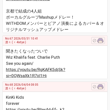
京都で結成の4人組
ボーカルグループMashupメドレー！
WITHDOMメンバーとピアノ演奏によるカバー＆オ
リジナルマッシュアップメドレー
No.67
2026/03/31 10:41
凛々
( ♀ 4ixtye )
聞きたくなったついで
Wiz Khalifa feat. Charlie Puth
See you again/
https://youtu.be/RgKAFK5djSk?
si=0QWsaXk1R7iiI1Hi
No.68
2026/04/04 08:05
凛々
( ♀ 4ixtye )
KinKi Kids
forever
https://youtu.be/Bbw4d-Ff-_k?