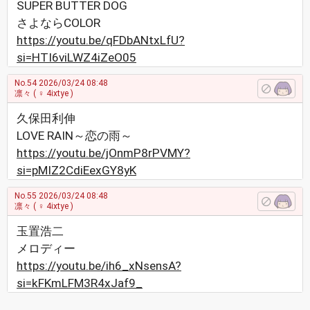
SUPER BUTTER DOG
さよならCOLOR
https://youtu.be/qFDbANtxLfU?
si=HTI6viLWZ4iZeO05
No.54
2026/03/24 08:48
凛々
( ♀ 4ixtye )
久保田利伸
LOVE RAIN～恋の雨～
https://youtu.be/jOnmP8rPVMY?
si=pMIZ2CdiEexGY8yK
No.55
2026/03/24 08:48
凛々
( ♀ 4ixtye )
玉置浩二
メロディー
https://youtu.be/ih6_xNsensA?
si=kFKmLFM3R4xJaf9_