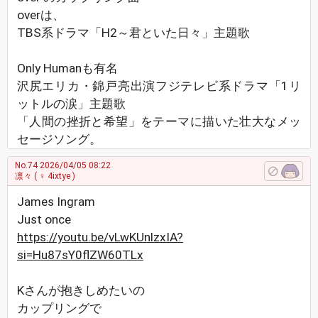
overは、
TBS系ドラマ「H2～君といた日々」主題歌
Only Humanも有名
沢尻エリカ・錦戸亮出演フジテレビ系ドラマ「1リ
ットルの涙」主題歌
「人間の挫折と希望」をテーマに描いた壮大なメッ
セージソング。
No.74
2026/04/05 08:22
凛々
( ♀ 4ixtye )
James Ingram
Just once
https://youtu.be/vLwKUnlzxIA?
si=Hu87sY0flZW60TLx
Kさんが抱きしめたいの
カップリングで