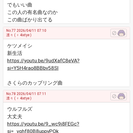
でもいい曲
この人の有名曲なのか
この曲ばかり出てる
No.77
2026/04/11 07:10
凛々
( ♀ 4ixtye )
ケツメイシ
新生活
https://youtu.be/9udXafC8eVA?
si=Y5H4rao8BBbv58Sl
さくらのカップリング曲
No.78
2026/04/11 07:11
凛々
( ♀ 4ixtye )
ウルフルズ
大丈夫
https://youtu.be/9_wc9i8FEGc?
si=_vqhf80B8uppyPQk