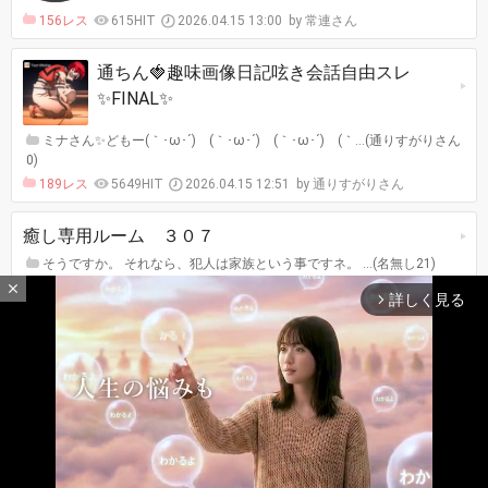
156レス
615HIT
2026.04.15 13:00
常連さん
通ちん🍓趣味画像日記呟き会話自由スレ
✨️FINAL✨️
ミナさん✨️どもー(｀･ω･´)ゞ(｀･ω･´)ゞ(｀･ω･´)ゞ(｀…(通りすがりさん
0)
189レス
5649HIT
2026.04.15 12:51
通りすがりさん
癒し専用ルーム ３０７
そうですか。 それなら、犯人は家族という事ですネ。 …(名無し21)
418レス
1630HIT
2026.04.15 12:39
名無し21
close
詳しく見る
arrow_forward_ios
生きてこそ
Never Ending Story ザ・マーキュリ ーサウンド …(名無し)
88レス
5933HIT
2026.04.15 12:37
名無し
最新レスへ
上へ
下へ