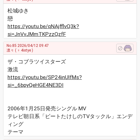
松城ゆき
戀
https://youtu.be/qNAjfflvQ3k?
si=JnVvJMmTKPzzQzfF
No.85
2026/04/12 09:47
凛々
( ♀ 4ixtye )
ザ・コブラツイスターズ
激流
https://youtu.be/SP24inUlfMs?
si=_6bpyQeHGE4NE3DI
2006年1月25日発売シングル MV
テレビ朝日系「ビートたけしのTVタックル」エンデ
ィング
テーマ