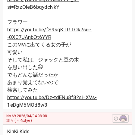
si=RxzOleB6bqydcNkY
フラワー
https://youtu.be/fS9sgKTGTOk?si=-
-0XC7JAnbOt6YYR
このMVに出てくる女の子が
可愛い
そして私は、ジャックと豆の木
を思い出した🤭
でもどんな話だったか
あまり覚えてないので
検索してみた
https://youtu.be/Dz-tdENu8f8?si=XVs-
1eDgM5MOd8w3
No.69
2026/04/04 08:08
凛々
( ♀ 4ixtye )
KinKi Kids