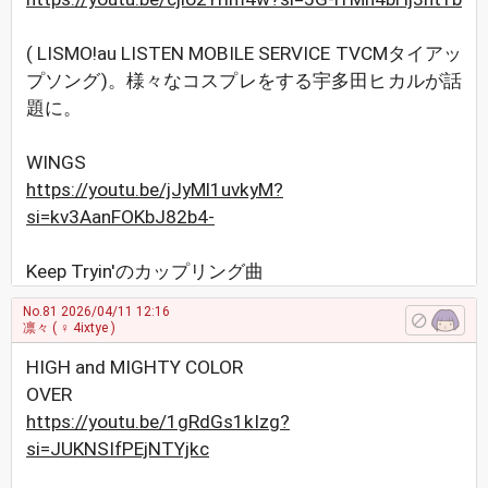
( LISMO!au LISTEN MOBILE SERVICE TVCMタイアッ
プソング)。様々なコスプレをする宇多田ヒカルが話
題に。
WINGS
https://youtu.be/jJyMl1uvkyM?
si=kv3AanFOKbJ82b4-
Keep Tryin'のカップリング曲
No.81
2026/04/11 12:16
凛々
( ♀ 4ixtye )
HIGH and MIGHTY COLOR
OVER
https://youtu.be/1gRdGs1kIzg?
si=JUKNSIfPEjNTYjkc