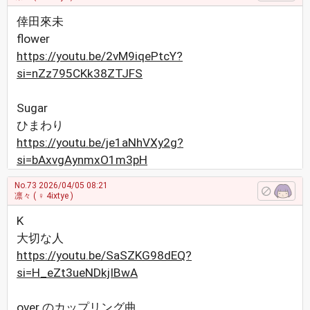
倖田來未
flower
https://youtu.be/2vM9iqePtcY?
si=nZz795CKk38ZTJFS
Sugar
ひまわり
https://youtu.be/je1aNhVXy2g?
si=bAxvgAynmxO1m3pH
No.73
2026/04/05 08:21
凛々
( ♀ 4ixtye )
K
大切な人
https://youtu.be/SaSZKG98dEQ?
si=H_eZt3ueNDkjIBwA
over のカップリング曲