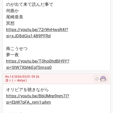
のが出て来て読んだ事で
何曲か
尾崎亜美
冥想
https://youtu.be/72rWvHwsR4I?
si=xJD8dGis1489PFRd
南こうせつ
夢一夜
https://youtu.be/T0ho0hdBH9Y?
si=SlW7XbhkEgfSmsq0
No.14
2026/03/01 09:26
凛々
( ♀ 4ixtye )
オリビアを聴きながら
https://youtu.be/BbUMnp9nm7I?
si=EbW7pFA_njm1uihm