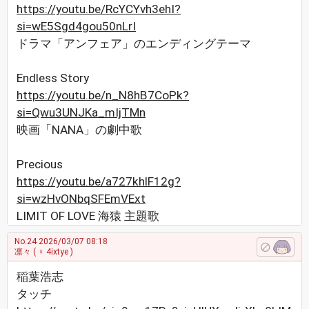
https://youtu.be/RcYCYvh3ehI?
si=wE5Sgd4gou50nLrI
ドラマ「アンフェア」のエンディングテーマ
Endless Story
https://youtu.be/n_N8hB7CoPk?
si=Qwu3UNJKa_mIjTMn
映画「NANA」の劇中歌
Precious
https://youtu.be/a727khlF12g?
si=wzHvONbqSFEmVExt
LIMIT OF LOVE 海猿 主題歌
No.24
2026/03/07 08:18
凛々
( ♀ 4ixtye )
稲葉浩志
タッチ