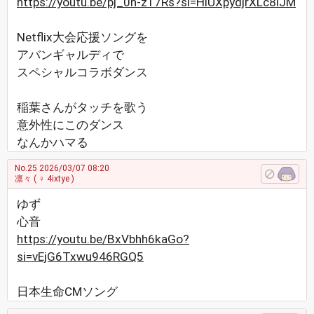
https://youtu.be/pj_0n-z17Rs?si=HlUXpydjrXLc8lJM
Netflix大会応援ソングを
アバンギャルディで
スペシャルコラボダンス
稲葉さんがタッチを歌う
意外性にこのダンス
なんかハマる
No.25
2026/03/07 08:20
凛々
( ♀ 4ixtye )
ゆず
心音
https://youtu.be/BxVbhh6kaGo?
si=vEjG6Txwu946RGQ5
日本生命CMソング