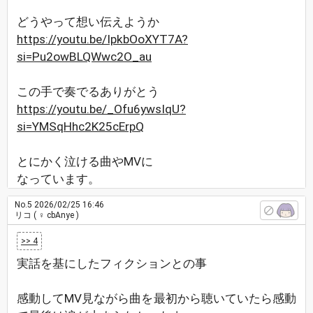
どうやって想い伝えようか
https://youtu.be/IpkbOoXYT7A?
si=Pu2owBLQWwc2O_au
この手で奏でるありがとう
https://youtu.be/_Ofu6ywsIqU?
si=YMSqHhc2K25cErpQ
とにかく泣ける曲やMVに
なっています。
No.5
2026/02/25 16:46
リコ
( ♀ cbAnye )
>> 4
実話を基にしたフィクションとの事
感動してMV見ながら曲を最初から聴いていたら感動