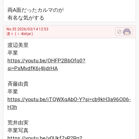
両A面だったカルマのが
有名な気がする
No.35
2026/03/14 12:53
凛々
( ♀ 4ixtye )
渡辺美里
卒業
https://youtu.be/OHFP2BbOfq0?
si=PxMvdfK6j4ljdrHA
斉藤由貴
卒業
https://youtu.be/iTQWXqAbO-Y?si=cb9kH3a96O06-
H3h
荒井由実
卒業写真
https://youtu.be/v0Ukf7yR2Rg?