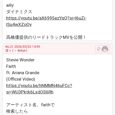
ailly
ダイナミクス
https://youtu.be/aX6995ezYqQ?si=l6uZj-
lSu4wXZoOy
高橋優提供のリードトラックMVを公開！
No.21
2026/03/02 14:09
凛々
( ♀ 4ixtye )
Stevie Wonder
Faith
ft. Ariana Grande
(Official Video)
https://youtu.be/hNMMN46uFCc?
si=WU3Pktk6LxdOS6Rh
アーティスト名、faithで
検索したら