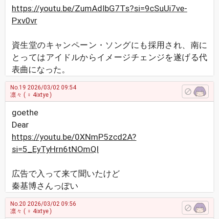
https://youtu.be/ZumAdIbG7Ts?si=9cSuUi7ve-
Pxv0vr
資生堂のキャンペーン・ソングにも採用され、南に
とってはアイドルからイメージチェンジを遂げる代
表曲になった。
No.19
2026/03/02 09:54
凛々
( ♀ 4ixtye )
goethe
Dear
https://youtu.be/0XNmP5zcd2A?
si=5_EyTyHrn6tNOmQI
広告で入って来て聞いたけど
秦基博さんっぽい
No.20
2026/03/02 09:56
凛々
( ♀ 4ixtye )