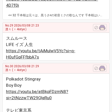
4D7f0i
<< 32
千本桜は元々は、黒うさᴘの初音ミクの歌なんです 千本桜はいろいろな人に歌われてますが、初めはボカロ曲でした 和楽器バンドの、戦-ikusa、いい曲で、 私もその頃アルバムを買ったりして聴いていました 一時期、和楽器バンド、ハマりましたw
No.29
2026/03/08 21:23
凛々
( ♀ 4ixtye )
スムルース
LIFE イズ 人生
https://youtu.be/tAiMulwV5Yc?si=q-
H0ufGpFFfbbA7s
No.30
2026/03/08 21:29
凛々
( ♀ 4ixtye )
Polkadot Stingray
Boy Boy
https://youtu.be/atBkpFDzmN8?
si=2tNzzwTW29QleRu0
テレビ東京系