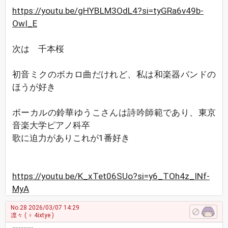
https://youtu.be/gHYBLM3OdL4?si=tyGRa6v49b-
OwI_E
次は 千本桜
初音ミクのボカロ曲だけれど、私は和楽器バンドの
ほうが好き
ボーカルの鈴華ゆうこさんは詩吟師範であり、東京
音楽大学ピアノ科卒
歌に迫力がありこれが1番好き
https://youtu.be/K_xTet06SUo?si=y6_TOh4z_INf-
MyA
No.28
2026/03/07 14:29
凛々
( ♀ 4ixtye )