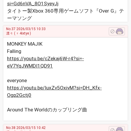
si=Gd6nVA_8O1SyeyJj
タイトー製Xbox 360専用ゲームソフト『Over G』テ
ーマソング
No.37
2026/03/15 10:33
凛々
( ♀ 4ixtye )
MONKEY MAJIK
Falling
https://youtu.be/cZekaj6W-r4?si=-
eV7YqJWMDI1QD91
everyone
https://youtu.be/IuxZv5OxivM?si=DH_Kfx-
Ogp2Gctj0
Around The Worldのカップリング曲
No.38
2026/03/15 10:42