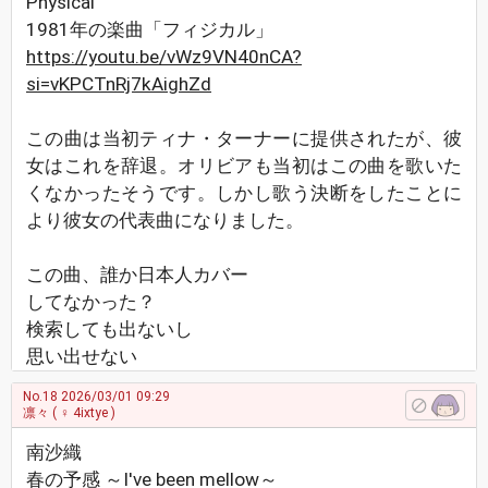
Physical
1981年の楽曲「フィジカル」
https://youtu.be/vWz9VN40nCA?
si=vKPCTnRj7kAighZd
この曲は当初ティナ・ターナーに提供されたが、彼
女はこれを辞退。オリビアも当初はこの曲を歌いた
くなかったそうです。しかし歌う決断をしたことに
より彼女の代表曲になりました。
この曲、誰か日本人カバー
してなかった？
検索しても出ないし
思い出せない
No.18
2026/03/01 09:29
凛々
( ♀ 4ixtye )
南沙織
春の予感 ～I've been mellow～