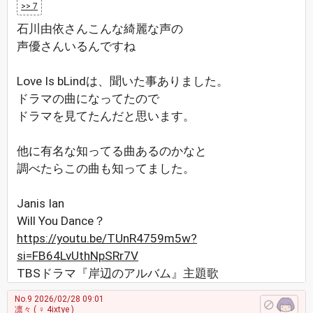
>> 7
石川由依さんこんな綺麗な声の
声優さんいるんですね
Love Is bLindは、聞いた事ありました。
ドラマの曲になってたので
ドラマを見てたんだと思います。
他に有名な知ってる曲あるのかなと
調べたらこの曲も知ってました。
Janis Ian
Will You Dance？
https://youtu.be/TUnR4759m5w?
si=FB64LvUthNpSRr7V
TBSドラマ『岸辺のアルバム』主題歌
No.9
2026/02/28 09:01
凛々
( ♀ 4ixtye )