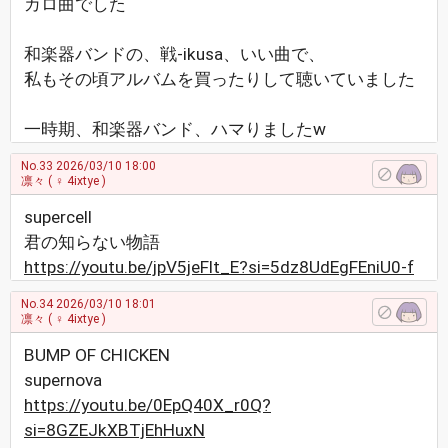
カロ曲でした
和楽器バンドの、戦-ikusa、いい曲で、
私もその頃アルバムを買ったりして聴いていました
一時期、和楽器バンド、ハマりましたw
No.33
2026/03/10 18:00
凛々
( ♀ 4ixtye )
supercell
君の知らない物語
https://youtu.be/jpV5jeFlt_E?si=5dz8UdEgFEniU0-f
No.34
2026/03/10 18:01
凛々
( ♀ 4ixtye )
BUMP OF CHICKEN
supernova
https://youtu.be/0EpQ40X_r0Q?
si=8GZEJkXBTjEhHuxN