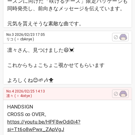
ーズンに向けた「咲けるチーズ」限定パッケージも
同時発売し、前向きなメッセージを伝えています。
元気を貰えそうな素敵な曲です。
No.3
2026/02/23 17:05
リコ
( ♀ cbAnye )
凛々さん、見つけました😄💓
これからちょこちょこ覗かせてもらいます
よろしくね😊🌱🎶🐥
No.4
2026/02/25 14:13
凛々
( ♀ 4ixtye )
HANDSIGN
CROSS ∞ OVER。
https://youtu.be/HPF8wOdi0i4?
si=Tt6o8wPwx_ZApVgJ