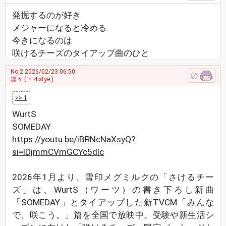
発掘するのが好き
メジャーになると冷める
今きになるのは
咲けるチーズのタイアップ曲のひと
No.2
2026/02/23 06:50
凛々
( ♀ 4ixtye )
>> 1
WurtS
SOMEDAY
https://youtu.be/iBRNcNaXsyQ?
si=lDjmmCVmGCYc5dlc
2026年1月より、雪印メグミルクの「さけるチー
ズ」は、WurtS（ワーツ）の書き下ろし新曲
「SOMEDAY」とタイアップした新TVCM「みんな
で、咲こう。」篇を全国で放映中。受験や新生活シ