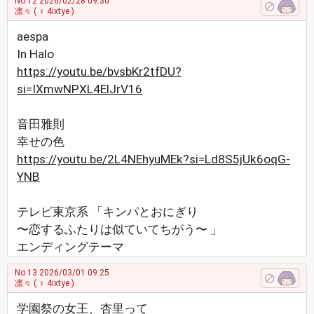
No.12
2026/02/28 09:30
凛々
( ♀ 4ixtye )
aespa
In Halo
https://youtu.be/bvsbKr2tfDU?
si=IXmwNPXL4ElJrV16
音田雅則
幸せの色
https://youtu.be/2L4NEhyuMEk?si=Ld8S5jUk6oqG-
YNB
テレビ東京系 「キンパとおにぎり
〜恋するふたりは似ていてちがう〜 」
エンディングテーマ
No.13
2026/03/01 09:25
凛々
( ♀ 4ixtye )
学園祭の女王、杏里って