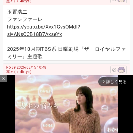
凛々
( ♀ 4ixtye )
玉置浩二
ファンファーレ
https://youtu.be/Xvx1GvsOMdI?
si=ANsCCB18B7AxseYx
2025年10月期TBS系 日曜劇場『ザ・ロイヤルファ
ミリー』主題歌
No.39
2026/03/15 10:48
凛々
( ♀ 4ixtye )
close
詳しく見る
ヨルシカ
arrow_forward_ios
花に亡霊
https://youtu.be/9lVPAWLWtWc?si=WQKv-f3zF2wP-
3-v
No.40
2026/03/16 09:12
凛々
( ♀ 4ixtye )
山下智久
最新レスへ
上へ
下へ