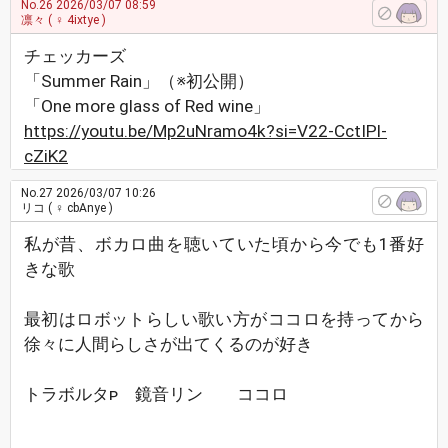
No.26
2026/03/07 08:59
凛々
( ♀ 4ixtye )
チェッカーズ
「Summer Rain」（※初公開）
「One more glass of Red wine」
https://youtu.be/Mp2uNramo4k?si=V22-CctIPl-
cZiK2
No.27
2026/03/07 10:26
リコ
( ♀ cbAnye )
私が昔、ボカロ曲を聴いていた頃から今でも1番好
きな歌
最初はロボットらしい歌い方がココロを持ってから
徐々に人間らしさが出てくるのが好き
トラボルタᴘ 鏡音リン ココロ