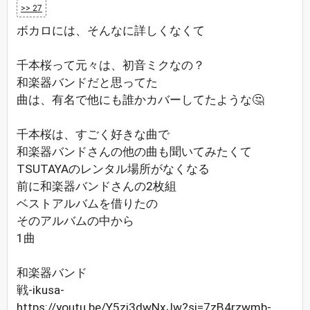
>> 27
ボカロには、そんなに詳しくなくて
千本桜って元々は、初音ミクなの？
和楽器バンドだと思ってた
曲は、有名で他にも誰かカバーしてたような🤔
千本桜は、すごく好きな曲で
和楽器バンドさんの他の曲も聞いてみたくて
TSUTAYAのレンタル場所がなくなる
前に和楽器バンドさんの2枚組
ベストアルバムを借りたの
そのアルバムの中から
1曲
和楽器バンド
戦-ikusa-
https://youtu.be/Y5zj3dwNxJw?si=7zB4rzwmb-