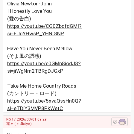
Olivia Newton-John
I Honestly Love You
(愛の告白)
https://youtu.be/CG0ZbdfdGMI?
si=FUgYHwsP_YHNlGNP
Have You Never Been Mellow
(そよ風の誘惑)
https://youtu.be/e0GMn8iodJ8?
si=jiWgNm2TBRgDJGxP
Take Me Home Country Roads
(カントリー・ロード)
https://youtu.be/5xvaQssHn0Q?
si=eTDiY3MVP8PkWetC
No.17
2026/03/01 09:29
凛々
( ♀ 4ixtye )