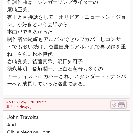
作詞作曲は、シンガーソングライターの
尾崎亜美。
杏里と直接話をして「オリビア・ニュートン＝ジョ
ン」が好きという会話から、
本曲ができあがった。
制作者の尾崎もアルバムでセルフカバーしコンサー
トでも歌い続け、杏里自身もアルバムで再収録を重
ね、さらに松本伊代、
岩崎良美、後藤真希、沢田知可子、
徳永英明、稲垣潤一、上白石萌音ら多くの
アーティストにカバーされ、スタンダード・ナンバ
ーへと成長していった名曲である。
No.15
2026/03/01 09:27
凛々
( ♀ 4ixtye )
John Travolta
And
Olivia Newton John