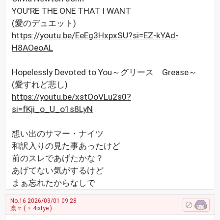
YOU'RE THE ONE THAT I WANT
(愛のデュエット)
https://youtu.be/EeEg3HxpxSU?si=EZ-kYAd-
H8AOeoAL
Hopelessly Devoted to You～グリース Grease～
(愛すれど悲し)
https://youtu.be/xstOoVLu2s0?
si=fKji_o_U_o1s8LyN
想い出のサマー・ナイツ
和訳入りの見た事あったけど
前のスレであげたかな？
あげてない気がするけど
まぁ忘れたからなしで
No.16
2026/03/01 09:28
凛々
( ♀ 4ixtye )