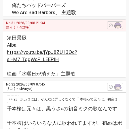
「俺たちバッドバーバーズ
We Are Bad Barbers」 主題歌
No.31
2026/03/08 21:34
凛々
( ♀ 4ixtye )
須田景凪
Alba
https://youtu.be/jYpJ8ZU13Oc?
si=M7ITggWcF_LEEPIH
映画「水曜日が消えた」主題歌
No.32
2026/03/09 07:45
リコ
( ♀ cbAnye )
>> 28
ボカロには、そんなに詳しくなくて 千本桜って元々は、初音ミクなの？ 和楽器バンドだと思ってた 曲は、有名で他にも誰かカバーしてたよ…
千本桜は元々は、黒うさᴘの初音ミクの歌なんです
千本桜はいろいろな人に歌われてますが、初めはボ