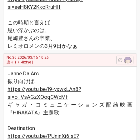
si=eeH8KY2KkoRruHIf
この時期と言えば
思い浮かぶのは、
尾崎豊さんの卒業、
レミオロメンの3月9日かなぁ
No.36
2026/03/15 10:26
凛々
( ♀ 4ixtye )
Janne Da Arc
振り向けば…
https://youtu.be/l9-yxwxLAn8?
si=o_VsAGzXOoqCWcMf
ギャガ・コミュニケーションズ配給映画
『HIRAKATA』主題歌
Destination
https://youtu.be/PUninXi6isE?