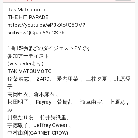
Tak Matsumoto
THE HIT PARADE
https://youtu.be/eP3kXotQ5OM?
si=bvdwQGpJu6YuCSPb
1曲15秒ほどのダイジェストPVです
参加アーティスト
(wikipediaより)
TAK MATSUMOTO
稲葉浩志、 ZARD、 愛内里菜 、三枝夕夏 、北原愛
子、
高岡亜衣、倉木麻衣 、
松田明子、 Fayray、菅崎茜、 滴草由実、 上原あず
み
川島だりあ 、竹井詩織里、
宇徳敬子、Jeffrey Qwest 、
中村由利(GARNET CROW)