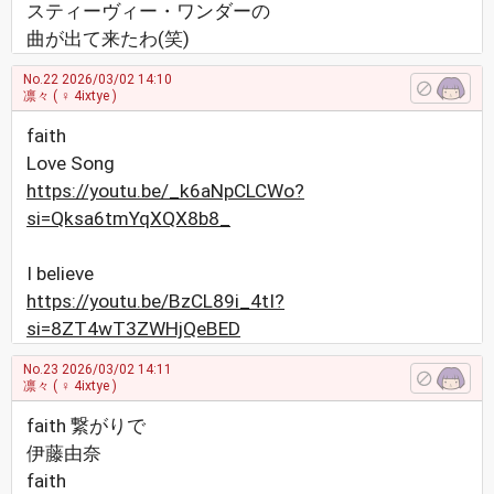
スティーヴィー・ワンダーの
曲が出て来たわ(笑)
No.22
2026/03/02 14:10
凛々
( ♀ 4ixtye )
faith
Love Song
https://youtu.be/_k6aNpCLCWo?
si=Qksa6tmYqXQX8b8_
I believe
https://youtu.be/BzCL89i_4tI?
si=8ZT4wT3ZWHjQeBED
No.23
2026/03/02 14:11
凛々
( ♀ 4ixtye )
faith​ 繋がりで
伊藤由奈
faith​