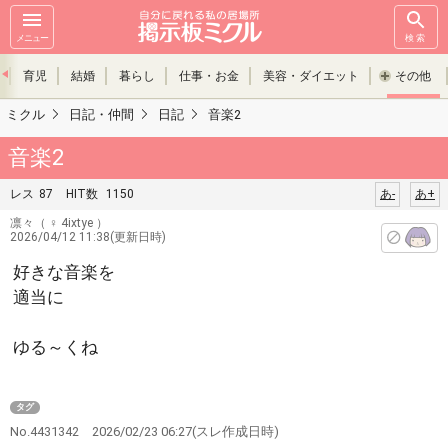
メニュー
検索
育児
結婚
暮らし
仕事・お金
美容・ダイエット
その他
ミクル
日記・仲間
日記
音楽2
音楽2
レス
87
HIT数
1150
あ-
あ+
凛々
（ ♀ 4ixtye ）
2026/04/12 11:38(更新日時)
好きな音楽を
適当に
ゆる～くね
タグ
No.4431342
2026/02/23 06:27
(スレ作成日時)