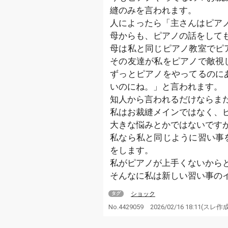
縫のみを言われます。
人によったら「主さんはピア
母からも、ピアノの話をして
母は私と同じピアノ教室でピ
その友達が私をピアノで敵視
ずっとピアノをやってるのに
いのにね。」と言われます。
知人から言われるだけならま
私はお裁縫メインではなく、
大きな悩みとかではないです
私なら私と同じように習い事
をします。
私がピアノが上手くないから
そんなに私は新しい習い事の
ショック
タグ
No.4429059
2026/02/16 18:11
(スレ作