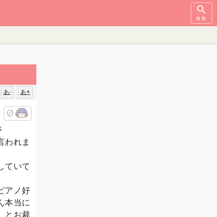
検索
あ-
あ+
が
言われま
していて
ピアノ好
ん本当に
」とお裁