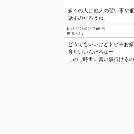
多くの人は他人の習い事や
話すのだろうね。
No.5
2026/02/17 05:29
匿名さん5
どうでもいいけどトピ主お嬢
育ちいいんだろなー
このご時世に習い事行けるの