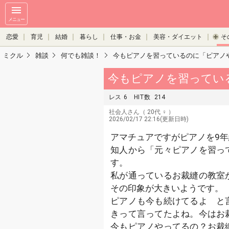
メニュー
恋愛
育児
結婚
暮らし
仕事・お金
美容・ダイエット
そ
ミクル
雑談
何でも雑談！
今もピアノを習っているのに「ピアノ
今もピアノを習ってい
レス
6
HIT数
214
社会人さん
（ 20代 ♀ ）
2026/02/17 22:16(更新日時)
アマチュアですがピアノを9
知人から「元々ピアノを習っ
す。
私が通っているお裁縫の教室
その印象が大きいようです。
ピアノも今も続けてるよ と
きって言ってたよね。今はお
今もピアノやってるの？お裁