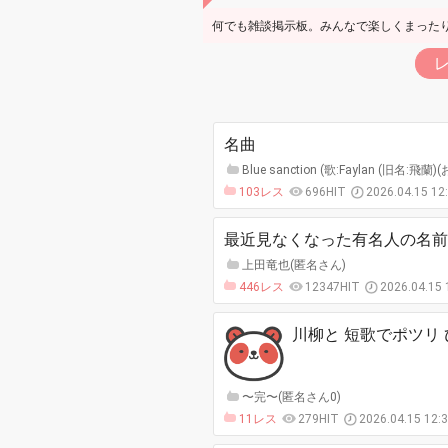
何でも雑談掲示板。みんなで楽しくまったり
名曲
Blue sanction (歌:Faylan (旧名
103レス
696HIT
2026.04.15 12
最近見なくなった有名人の名前
上田竜也(匿名さん)
446レス
12347HIT
2026.04.15
川柳と 短歌でポツリ
〜完〜(匿名さん0)
11レス
279HIT
2026.04.15 12: