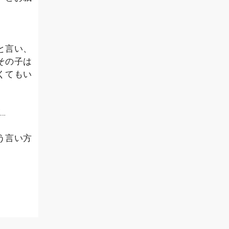
と言い、
その子は
くてもい
…
う言い方