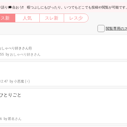
語り🗯合おう❗ 暇つぶしにもぴったり。いつでもどこでも投稿や閲覧が可能です
レス新
人気
スレ新
レス少
閲覧専用の
:飛蘭)(おしゃべり好きさん0)
:55
おしゃべり好きさん
 12:47
小悪魔 (♀)
 ひとりごと
36
匿名さん