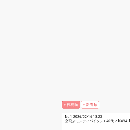
投稿順
新着順
No.1
2026/02/16 18:23
空飛ぶモンティパイソン
( 40代 ♂ k3W41b