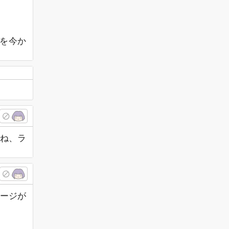
を今か
ね、ラ
ージが