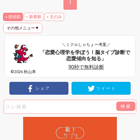
1
投稿順
新着順
主のみ
その他メニュー▼
＼ミクルしゃちょー考案／
「恋愛心理学を学ぼう！脳タイプ診断で
恋愛傾向を知る」
90秒で無料診断
©2026 秋山孝
シェア
ツイート
検索