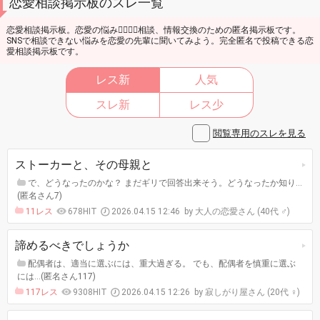
恋愛相談掲示板のスレ一覧
恋愛相談掲示板。恋愛の悩み👩‍❤️‍💋‍👩相談、情報交換のための匿名掲示板です。
SNSで相談できない悩みを恋愛の先輩に聞いてみよう。完全匿名で投稿できる恋
愛相談掲示板です。
レス新
人気
スレ新
レス少
閲覧専用のスレを見る
ストーカーと、その母親と
で、どうなったのかな？ まだギリで回答出来そう。どうなったか知り…
(匿名さん7)
11レス
678HIT
2026.04.15 12:46
大人の恋愛さん (40代 ♂)
諦めるべきでしょうか
配偶者は、適当に選ぶには、重大過ぎる。 でも、配偶者を慎重に選ぶ
には…(匿名さん117)
117レス
9308HIT
2026.04.15 12:26
寂しがり屋さん (20代 ♀)