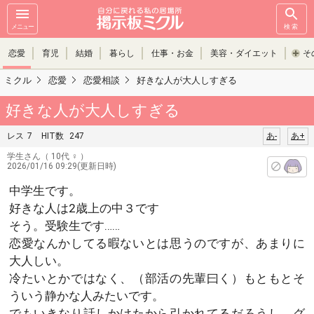
メニュー
検索
恋愛
育児
結婚
暮らし
仕事・お金
美容・ダイエット
そ
ミクル
恋愛
恋愛相談
好きな人が大人しすぎる
好きな人が大人しすぎる
レス
7
HIT数
247
あ-
あ+
学生さん
（ 10代 ♀ ）
2026/01/16 09:29(更新日時)
中学生です。
好きな人は2歳上の中３です
そう。受験生です……
恋愛なんかしてる暇ないとは思うのですが、あまりに
大人しい。
冷たいとかではなく、（部活の先輩曰く）もともとそ
ういう静かな人みたいです。
でもいきなり話しかけたから引かれてるだろうし、グ