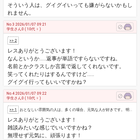
そういう人は、グイグイいっても嫌がらないかもし
れません。
No.3
2026/01/07 09:21
学生さん0
( 10代 ♀ )
>> 2
レスありがとうございます！
なんというか……返事が単語ですらないですね。
名前とかクラスしか言葉で返してくれないです。
笑ってくれたりはするんですけど……
グイグイ行ってもいいですかね？
No.4
2026/01/07 09:22
学生さん0
( 10代 ♀ )
>> 1
おとなしい雰囲気の人は、多くの場合、元気な人が好きです。 明るく元気に挨拶をして、今日は〇〇だね、昨日は〇〇だったね、程度のインパクト…
レスありがとうございます！
雑談みたいな感じでいいですかね？
無理せず元気に、頑張ります！