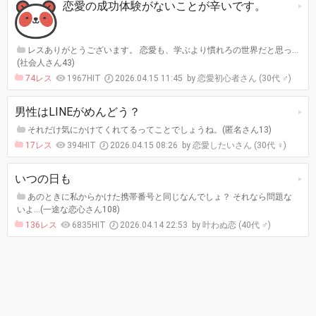
恋愛の成功体験がないことが辛いです。
レスありがとうございます。 恋愛も、学ぶより慣れろの世界だと思っ…
(社会人さん43)
74レス
1967HIT
2026.04.15 11:45
恋愛初心者さん (30代 ♂)
男性はLINEがめんどう？
それだけ気にかけてくれてるってことでしょうね。(匿名さん13)
17レス
394HIT
2026.04.15 08:26
恋愛したいさん (30代 ♀)
いつの日も
あのときに私からかけた携帯番号と同じなんでしょ？ それなら問題な
いよ…(一途な恋心さん108)
136レス
6835HIT
2026.04.14 22:53
叶わぬ恋 (40代 ♂)