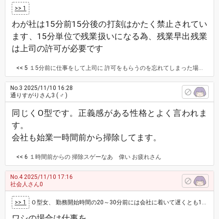
>> 1
わが社は15分前15分後の打刻はかたく禁止されてい
ます、15分単位で残業扱いになる為、残業早出残業
は上司の許可が必要です
<< 5
１5分前に仕事をして上司に 許可をもらうのを忘れてしまった場合は どうなるん？
No.3
2025/11/10 16:28
通りすがりさん3
( ♂ )
同じくO型です。正義感がある性格とよく言われま
す。
会社も始業一時間前から掃除してます。
<< 6
１時間前からの 掃除スゲーなあ 偉い お疲れさん
No.4
2025/11/10 17:16
社会人さん0
>> 1
Ｏ型女、 勤務開始時間の20～30分前には会社に着いて遅くとも10分前には仕事してる。 早く出社する理由は遅刻したくないのとギリギリに着…
ワシの場合は仕事を