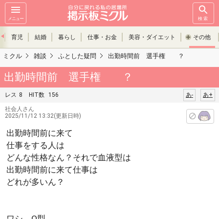
メニュー
検索
育児
結婚
暮らし
仕事・お金
美容・ダイエット
その他
ミクル
雑談
ふとした疑問
出勤時間前 選手権 ？
出勤時間前 選手権 ？
レス
8
HIT数
156
あ-
あ+
社会人さん
2025/11/12 13:32(更新日時)
出勤時間前に来て
仕事をする人は
どんな性格なん？それで血液型は
出勤時間前に来て仕事は
どれが多いん？
ワシ O型