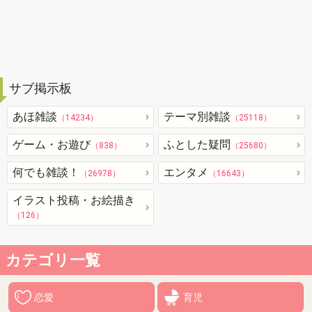
サブ掲示板
あほ雑談
テーマ別雑談
（14234）
（25118）
ゲーム・お遊び
ふとした疑問
（838）
（25680）
何でも雑談！
エンタメ
（26978）
（16643）
イラスト投稿・お絵描き
（126）
カテゴリ一覧
恋愛
育児