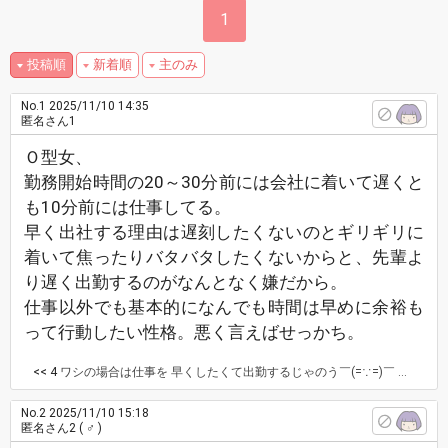
1
投稿順
新着順
主のみ
No.1
2025/11/10 14:35
匿名さん1
Ｏ型女、
勤務開始時間の20～30分前には会社に着いて遅くと
も10分前には仕事してる。
早く出社する理由は遅刻したくないのとギリギリに
着いて焦ったりバタバタしたくないからと、先輩よ
り遅く出勤するのがなんとなく嫌だから。
仕事以外でも基本的になんでも時間は早めに余裕も
って行動したい性格。悪く言えばせっかち。
<< 4
ワシの場合は仕事を 早くしたくて出勤するじゃのう￣(=∵=)￣ おおざっぱO型のワシ レスありがと馬
No.2
2025/11/10 15:18
匿名さん2
( ♂ )