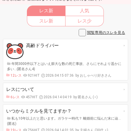
レス新
人気
スレ新
レス少
閲覧専用のスレを見る
高齢ドライバー
年間3000件以下とはいえ膨大な数の死亡事故、さらにそれより遥かに
多い…(匿名さん4)
12レス
921HIT
2026.04.15 07:36
おしゃべり好きさん
レスについて
6レス
457HIT
2026.04.14 04:19
匿名さん (♀)
いつからミクルを見てますか？
私も10年以上だと思います。ガラケー時代？ 離婚前に悩んだ末に辿…
(匿名)
19レス
756HIT
2026.04.14 01:35
主婦さん (30代 ♀)