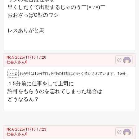
早くしたくて出勤するじゃのう￣(=∵=)￣
おおざっぱO型のワシ
レスありがと馬
No.5
2025/11/10 17:20
社会人さん0
>> 2
わが社は15分前15分後の打刻はかたく禁止されています、15分単位で残業扱いになる為、残業早出残業は上司の許可が必要です
１5分前に仕事をして上司に
許可をもらうのを忘れてしまった場合は
どうなるん？
No.6
2025/11/10 17:23
社会人さん0