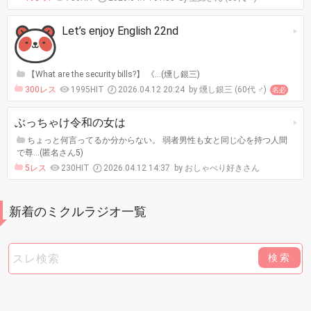
Let’s enjoy English 22nd
【What are the security bills?】 《…(燻し銀三)
300レス
1995HIT
2026.04.12 20:24
燻し銀三 (60代 ♂)
名必
ぶっちゃけ令和の女は
ちょっと何言ってるか分からない。 弱者男性も女と同じ心を持つ人間
で尊…(匿名さん5)
5レス
230HIT
2026.04.12 14:37
おしゃべり好きさん
新着のミクルラジオ一覧
検索