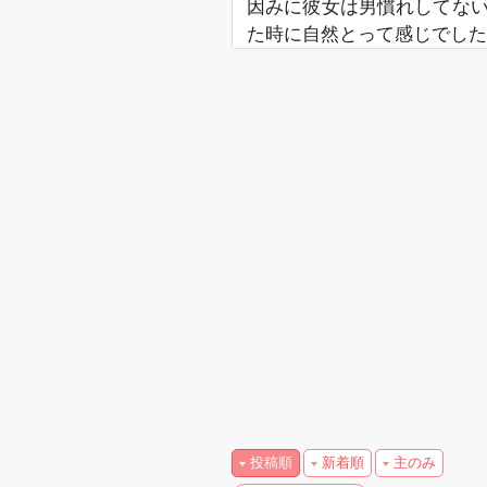
因みに彼女は男慣れしてな
た時に自然とって感じでした
投稿順
新着順
主のみ