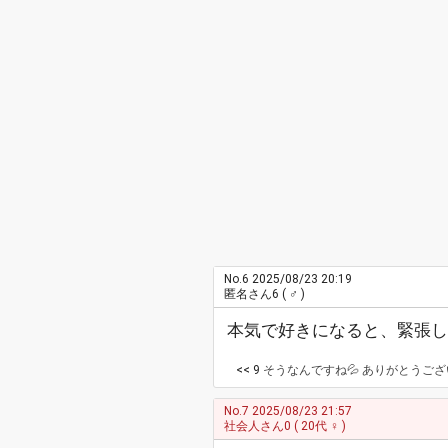
No.6
2025/08/23 20:19
匿名さん6
( ♂ )
本気で好きになると、緊張し
<< 9
そうなんですね💦 ありがとうござ
No.7
2025/08/23 21:57
社会人さん0
( 20代 ♀ )