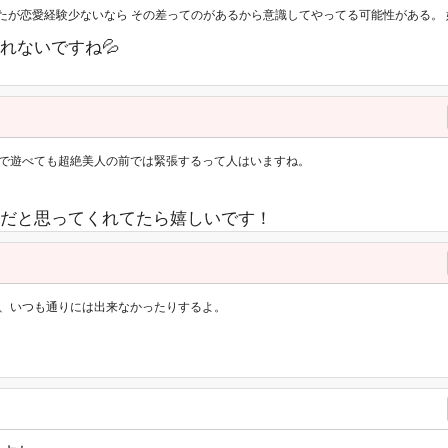
が恋愛経験少ないなら その差ってのがあるから意識してやってる可能性がある。 好きな
れないですね💦
で遊べても超絶美人の前では緊張するって人はいますね。
だと思ってくれてたら嬉しいです！
、いつも通りには出来なかったりするよ。