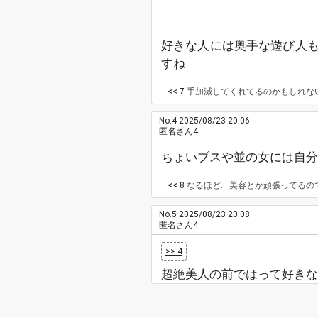
好きな人には奥手な遊び人
すね
<< 7
手加減してくれてるのかもしれない
No.4
2025/08/23 20:06
匿名さん4
ちょいブスや並の女には自分
<< 8
なるほど… 美容とか頑張ってるの
No.5
2025/08/23 20:08
匿名さん4
>> 4
超絶美人の前ではって好きな