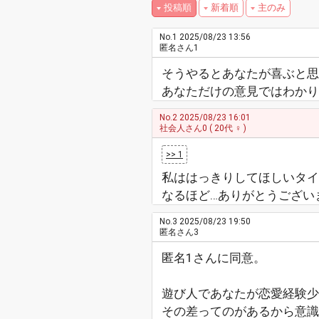
投稿順
新着順
主のみ
No.1
2025/08/23 13:56
匿名さん1
そうやるとあなたが喜ぶと思
あなただけの意見ではわかり
No.2
2025/08/23 16:01
社会人さん0
( 20代 ♀ )
>> 1
私ははっきりしてほしいタイ
なるほど…ありがとうござい
No.3
2025/08/23 19:50
匿名さん3
匿名1さんに同意。
遊び人であなたが恋愛経験少
その差ってのがあるから意識