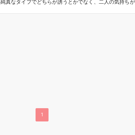
い純真なタイプでどちらが誘うとかでなく、二人の気持ちが
1