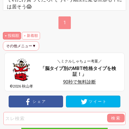
は居そう😱
1
投稿順
新着順
その他メニュー▼
＼ミクルしゃちょー考案／
「脳タイプ別のMBTI性格タイプを検
証！」
90秒で無料診断
©2026 秋山孝
シェア
ツイート
検索