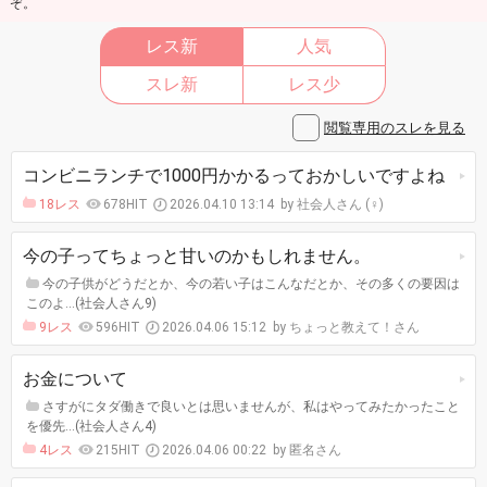
ぞ。
レス新
人気
スレ新
レス少
閲覧専用のスレを見る
コンビニランチで1000円かかるっておかしいですよね
18レス
678HIT
2026.04.10 13:14
社会人さん (♀)
今の子ってちょっと甘いのかもしれません。
今の子供がどうだとか、今の若い子はこんなだとか、その多くの要因は
このよ…(社会人さん9)
9レス
596HIT
2026.04.06 15:12
ちょっと教えて！さん
お金について
さすがにタダ働きで良いとは思いませんが、私はやってみたかったこと
を優先…(社会人さん4)
4レス
215HIT
2026.04.06 00:22
匿名さん