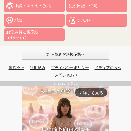
小説・エッセイ投稿
日記・仲間
雑談
シスオペ
お悩み解決掲示板
(姉妹サイト)
お悩み解決掲示板へ
運営会社
利用規約
プライバシーポリシー
メディアの方へ
お問い合わせ
© 2026 ミクル
詳しく見る
arrow_forward_ios