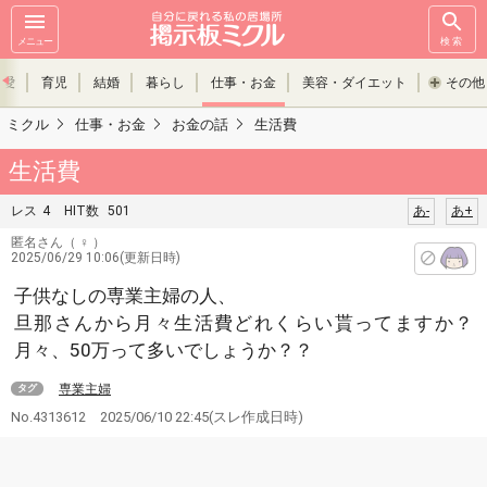
メニュー
検索
恋愛
育児
結婚
暮らし
仕事・お金
美容・ダイエット
その他
ミクル
仕事・お金
お金の話
生活費
生活費
レス
4
HIT数
501
あ-
あ+
匿名さん
（ ♀ ）
2025/06/29 10:06(更新日時)
子供なしの専業主婦の人、
旦那さんから月々生活費どれくらい貰ってますか？
月々、50万って多いでしょうか？？
専業主婦
タグ
No.4313612
2025/06/10 22:45
(スレ作成日時)