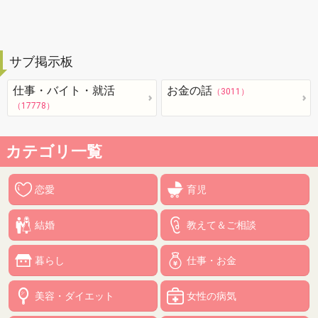
サブ掲示板
仕事・バイト・就活
お金の話
（3011）
（17778）
カテゴリ一覧
恋愛
育児
結婚
教えて＆ご相談
暮らし
仕事・お金
美容・ダイエット
女性の病気