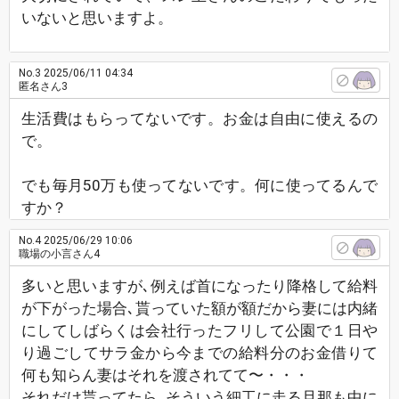
いないと思いますよ。
No.3
2025/06/11 04:34
匿名さん3
生活費はもらってないです。お金は自由に使えるの
で。
でも毎月50万も使ってないです。何に使ってるんで
すか？
No.4
2025/06/29 10:06
職場の小言さん4
多いと思いますが､例えば首になったり降格して給料
が下がった場合､貰っていた額が額だから妻には内緒
にしてしばらくは会社行ったフリして公園で１日や
り過ごしてサラ金から今までの給料分のお金借りて
何も知らん妻はそれを渡されてて〜・・・
それだけ貰ってたら､そういう細工に走る旦那も中に