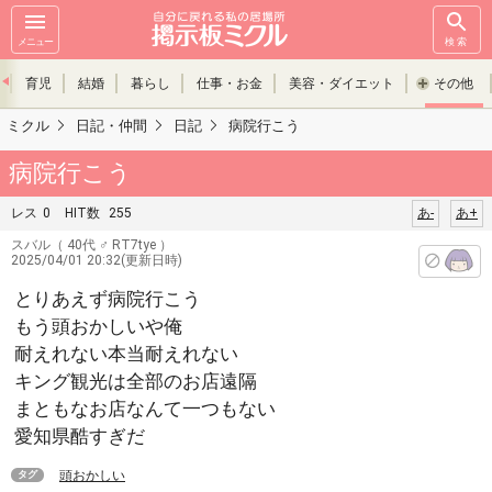
メニュー
検索
育児
結婚
暮らし
仕事・お金
美容・ダイエット
その他
ミクル
日記・仲間
日記
病院行こう
病院行こう
レス
0
HIT数
255
あ-
あ+
スバル
（ 40代 ♂ RT7tye ）
2025/04/01 20:32(更新日時)
とりあえず病院行こう
もう頭おかしいや俺
耐えれない本当耐えれない
キング観光は全部のお店遠隔
まともなお店なんて一つもない
愛知県酷すぎだ
頭おかしい
タグ