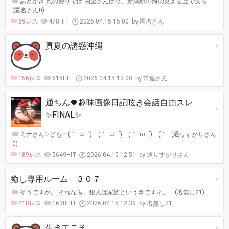
あとがき 風の便りでは 由里さんは今、新潟県の海の見える丘で安ら…
(匿名さん0)
69レス
478HIT
2026.04.15 15:00
匿名さん
真夏の誘惑沖縄
156レス
615HIT
2026.04.15 13:00
常連さん
通ちん🍓趣味画像日記呟き会話自由スレ
✨️FINAL✨️
ミナさん✨️どもー(｀･ω･´)ゞ(｀･ω･´)ゞ(｀･ω･´)ゞ(｀…(通りすがりさん
0)
189レス
5649HIT
2026.04.15 12:51
通りすがりさん
癒し専用ルーム ３０７
そうですか。 それなら、犯人は家族という事ですネ。 …(名無し21)
418レス
1630HIT
2026.04.15 12:39
名無し21
生きてこそ