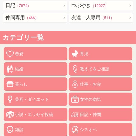
日記
つぶやき
（7074）
（19027）
仲間専用
友達二人専用
（466）
（511）
カテゴリ一覧
恋愛
育児
結婚
教えて＆ご相談
暮らし
仕事・お金
美容・ダイエット
女性の病気
小説・エッセイ投稿
日記・仲間
雑談
シスオペ