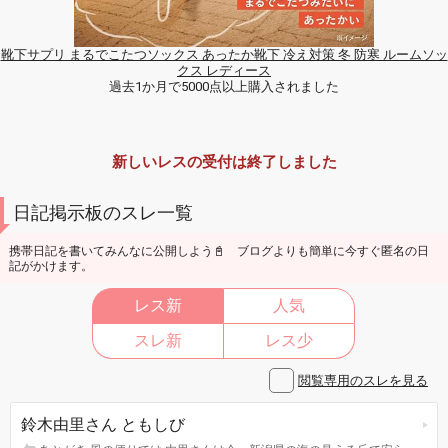
靴下サプリ まるでこたつソックス あったか靴下 冷え対策 冬 防寒 ルームソッ
クス レディース
過去1か月で5000点以上購入されました
新しいレスの受付は終了しました
日記掲示板のスレ一覧
携帯日記を書いてみんなに公開しよう📓 ブログよりも簡単に今すぐ匿名の日
記がかけます。
レス新
人気
スレ新
レス少
閲覧専用のスレを見る
鈴木由里さん ともしび