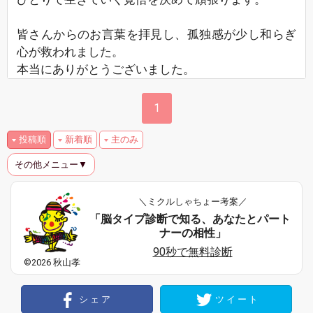
皆さんからのお言葉を拝見し、孤独感が少し和らぎ
心が救われました。
本当にありがとうございました。
1
投稿順
新着順
主のみ
その他メニュー▼
＼ミクルしゃちょー考案／
「脳タイプ診断で知る、あなたとパート
ナーの相性」
90秒で無料診断
©2026 秋山孝
シェア
ツイート