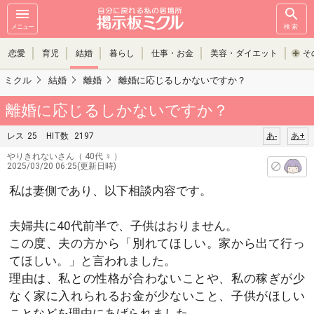
メニュー
検索
恋愛
育児
結婚
暮らし
仕事・お金
美容・ダイエット
そ
ミクル
結婚
離婚
離婚に応じるしかないですか？
離婚に応じるしかないですか？
レス
25
HIT数
2197
あ-
あ+
やりきれないさん
（ 40代 ♀ ）
2025/03/20 06:25(更新日時)
私は妻側であり、以下相談内容です。
夫婦共に40代前半で、子供はおりません。
この度、夫の方から「別れてほしい。家から出て行っ
てほしい。」と言われました。
理由は、私との性格が合わないことや、私の稼ぎが少
なく家に入れられるお金が少ないこと、子供がほしい
ことなどを理由にあげられました。