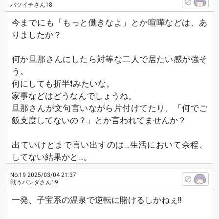
バツイチさん18
今までにも「もっと働きなよ」とか喧嘩などは、あ
りましたか？
何か旦那さんにしたら対等な二人で居たい感が強そ
う。
何にしても折半❗みたいな。
家事などはどうなんでしょうね。
旦那さんが文句言いながら片付けてたり、「何でご
飯支度してないの？」とか言われてませんか？
出ていけとまで言い出すのは…生活において余程、
してない結果かと…。
No.19
2025/03/04 21:37
戦うパンダさん19
一発、子宝系の温泉で逆転に賭けるしかねぇ!!