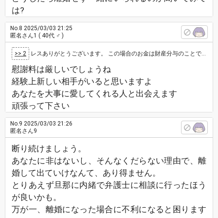
は?
No.8
2025/03/03 21:25
匿名さん1
( 40代 ♂ )
>> 2
レスありがとうございます。 この場合のお金は財産分与のことですか？ 慰謝料は発生しないですよね…？ やはり離婚するしかないです…
慰謝料は厳しいでしょうね
経験上新しい相手がいると思いますよ
あなたを大事に愛してくれる人と出会えます
頑張って下さい
No.9
2025/03/03 21:26
匿名さん9
断り続けましょう。
あなたに非はないし、そんなくだらない理由で、離
婚して出ていけなんて、あり得ません。
とりあえず旦那に内緒で弁護士に相談に行ったほう
が良いかも。
万が一、離婚になった場合に不利になると困ります