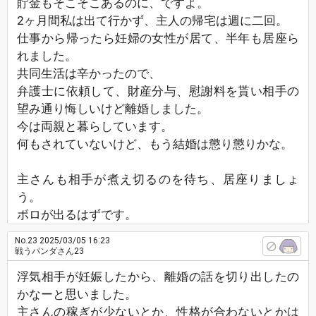
貯金もそこそこあるのに、ですよ。
2ヶ月間私は出て行かず、主人の帰宅は週に二回。
仕事から帰ったら妊婦の女性が居て、半年も居座ら
れました。
共同生活は辛かったので、
弁護士に依頼して、財産分与、慰謝料を貰い相手の
望み通り悔しいけど離婚しました。
今は両親と暮らしています。
何もされていないけど、もう結婚は懲り懲りかな。
主さんも相手が煮え切るのを待ち、居座りましょ
う。
ボロが出るはずです。
No.23
2025/03/05 16:23
戦うパンダさん23
浮気相手が妊娠したから、離婚の話を切り出したの
かなーと思いました。
主さんの稼ぎが少ないとか、性格が合わないとかは