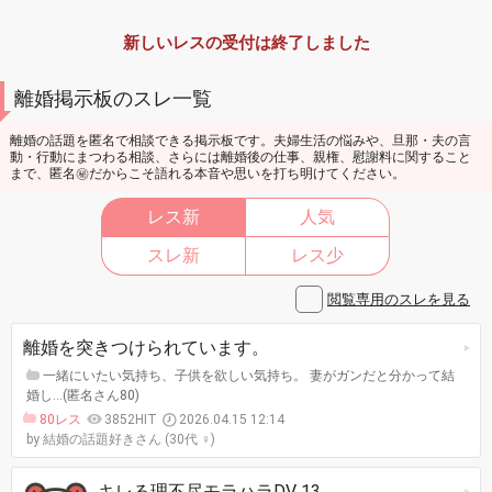
新しいレスの受付は終了しました
離婚掲示板のスレ一覧
離婚の話題を匿名で相談できる掲示板です。夫婦生活の悩みや、旦那・夫の言
動・行動にまつわる相談、さらには離婚後の仕事、親権、慰謝料に関すること
まで、匿名㊙️だからこそ語れる本音や思いを打ち明けてください。
レス新
人気
スレ新
レス少
閲覧専用のスレを見る
離婚を突きつけられています。
一緒にいたい気持ち、子供を欲しい気持ち。 妻がガンだと分かって結
婚し…(匿名さん80)
80レス
3852HIT
2026.04.15 12:14
結婚の話題好きさん (30代 ♀)
キレる理不尽モラハラDV 13