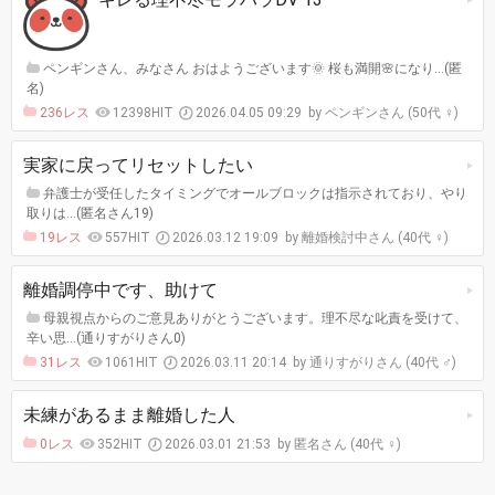
ペンギンさん、みなさん おはようございます🌞 桜も満開🌸になり…(匿
名)
236レス
12398HIT
2026.04.05 09:29
ペンギンさん (50代 ♀)
実家に戻ってリセットしたい
弁護士が受任したタイミングでオールブロックは指示されており、やり
取りは…(匿名さん19)
19レス
557HIT
2026.03.12 19:09
離婚検討中さん (40代 ♀)
離婚調停中です、助けて
母親視点からのご意見ありがとうございます。理不尽な叱責を受けて、
辛い思…(通りすがりさん0)
31レス
1061HIT
2026.03.11 20:14
通りすがりさん (40代 ♂)
未練があるまま離婚した人
0レス
352HIT
2026.03.01 21:53
匿名さん (40代 ♀)