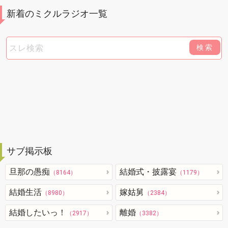
新着のミクルラジオ一覧
検索
サブ掲示板
旦那の愚痴
結婚式・披露宴
（8164）
（1179）
結婚生活
嫁姑舅
（8980）
（2384）
結婚したいっ！
離婚
（2917）
（3382）