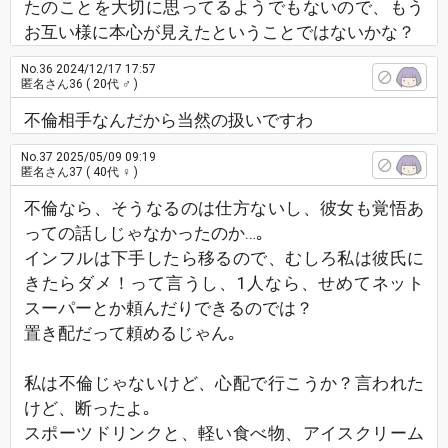
たのことを大切に思ってるようでもないので、もう
お互い様に本心が見えたということではないかな？
No.36
2024/12/17 17:57
匿名さん36
( 20代 ♂ )
不倫相手なんだから当然の扱いですわ
No.37
2025/05/09 09:19
匿名さん37
( 40代 ♀ )
不倫なら、そうなるのは仕方ないし、彼女も覚悟あ
っての話しじゃなかったのか…｡
インフルは下手したら移るので、むしろ私は彼氏に
きたらダメ！って言うし、1人なら、せめてネット
スーパーとか頼んだりできるのでは？
置き配だって頼めるじゃん｡
私は不倫じゃないけど、心配で行こうか？言われた
けど、断ったよ｡
スポーツドリンクと、軽い食べ物、アイスクリーム