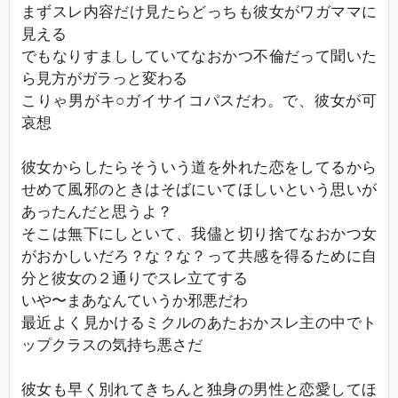
まずスレ内容だけ見たらどっちも彼女がワガママに
見える
でもなりすまししていてなおかつ不倫だって聞いた
ら見方がガラっと変わる
こりゃ男がキ○ガイサイコパスだわ。で、彼女が可
哀想
彼女からしたらそういう道を外れた恋をしてるから
せめて風邪のときはそばにいてほしいという思いが
あったんだと思うよ？
そこは無下にしといて、我儘と切り捨てなおかつ女
がおかしいだろ？な？な？って共感を得るために自
分と彼女の２通りでスレ立てする
いや〜まあなんていうか邪悪だわ
最近よく見かけるミクルのあたおかスレ主の中でト
ップクラスの気持ち悪さだ
彼女も早く別れてきちんと独身の男性と恋愛してほ