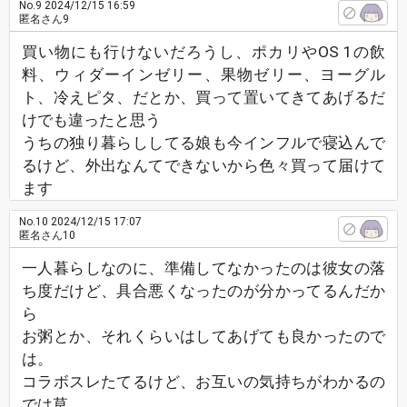
No.9
2024/12/15 16:59
匿名さん9
買い物にも行けないだろうし、ポカリやOS 1の飲
料、ウィダーインゼリー、果物ゼリー、ヨーグル
ト、冷えピタ、だとか、買って置いてきてあげるだ
けでも違ったと思う
うちの独り暮らししてる娘も今インフルで寝込んで
るけど、外出なんてできないから色々買って届けて
ます
No.10
2024/12/15 17:07
匿名さん10
一人暮らしなのに、準備してなかったのは彼女の落
ち度だけど、具合悪くなったのが分かってるんだか
ら
お粥とか、それくらいはしてあげても良かったので
は。
コラボスレたてるけど、お互いの気持ちがわかるの
では草