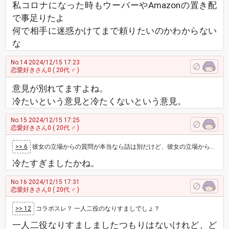
私コロナになった時もウーバーやAmazonの置き配
で事足りたよ
何で相手に迷惑かけてまで頼りたいのかわからない
な
No.14
2024/12/15 17:23
恋愛好きさん0
( 20代 ♂ )
意見が別れてますよね。
冷たいという意見と冷たくないという意見。
No.15
2024/12/15 17:25
恋愛好きさん0
( 20代 ♂ )
>> 6
彼女の立場からの質問が本当なら話は別だけど、彼女の立場からの質問はあなたが書いたのなら、と考えると、 39度も熱あって、彼女１人で置い…
冷たすぎましたかね。
No.16
2024/12/15 17:31
恋愛好きさん0
( 20代 ♂ )
>> 12
コラボスレ？ 一人二役のなりすましでしょ？
一人二役なりすましましたつもりはないけれど、ど