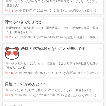
で、どうなったのかな？ まだギリで回答出来そう。どうなったか知り…
(匿名さん7)
11レス
678HIT
2026.04.15 12:46
大人の恋愛さん (40代 ♂)
諦めるべきでしょうか
配偶者は、適当に選ぶには、重大過ぎる。 でも、配偶者を慎重に選ぶ
には…(匿名さん117)
117レス
9308HIT
2026.04.15 12:26
寂しがり屋さん (20代 ♀)
恋愛の成功体験がないことが辛いです。
レスありがとうございます。 恋愛も、学ぶより慣れろの世界だと思っ…
(社会人さん43)
74レス
1967HIT
2026.04.15 11:45
恋愛初心者さん (30代 ♂)
男性はLINEがめんどう？
それだけ気にかけてくれてるってことでしょうね。(匿名さん13)
17レス
394HIT
2026.04.15 08:26
恋愛したいさん (30代 ♀)