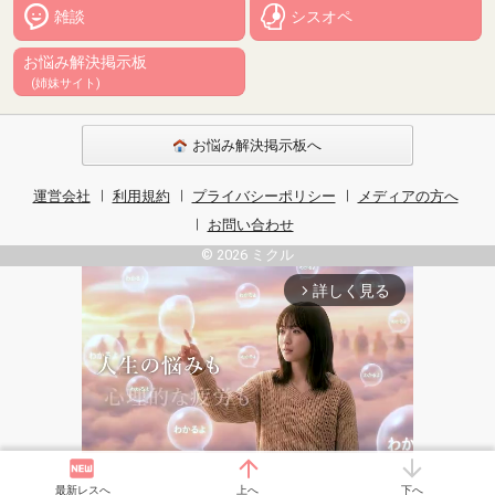
雑談
シスオペ
お悩み解決掲示板
(姉妹サイト)
お悩み解決掲示板へ
運営会社
利用規約
プライバシーポリシー
メディアの方へ
お問い合わせ
© 2026 ミクル
詳しく見る
arrow_forward_ios
最新レスへ
上へ
下へ