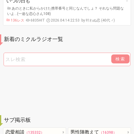
いつの日も
あのときに私からかけた携帯番号と同じなんでしょ？ それなら問題な
いよ…(一途な恋心さん108)
136レス
6835HIT
2026.04.14 22:53
叶わぬ恋 (40代 ♂)
新着のミクルラジオ一覧
検索
サブ掲示板
恋愛相談
男性陣教えて
（135332）
（16398）