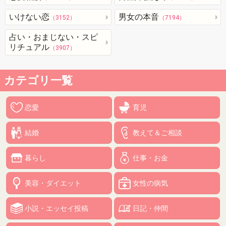
いけない恋
男女の本音
（3152）
（7194）
占い・おまじない・スピ
リチュアル
（3907）
カテゴリ一覧
恋愛
育児
結婚
教えて＆ご相談
暮らし
仕事・お金
美容・ダイエット
女性の病気
小説・エッセイ投稿
日記・仲間