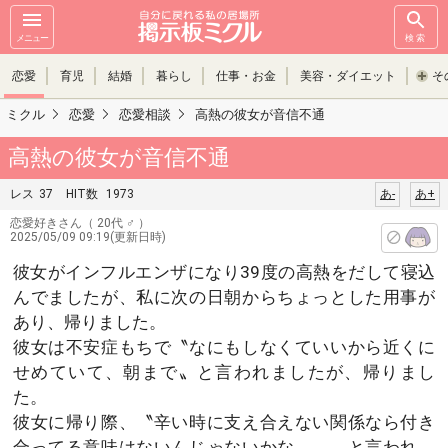
メニュー
検索
恋愛
育児
結婚
暮らし
仕事・お金
美容・ダイエット
そ
ミクル
恋愛
恋愛相談
高熱の彼女が音信不通
高熱の彼女が音信不通
レス
37
HIT数
1973
あ-
あ+
恋愛好きさん
（ 20代 ♂ ）
2025/05/09 09:19(更新日時)
彼女がインフルエンザになり39度の高熱をだして寝込
んでましたが、私に次の日朝からちょっとした用事が
あり、帰りました。
彼女は不安症もちで〝なにもしなくていいから近くに
せめていて、朝まで〟と言われましたが、帰りまし
た。
彼女に帰り際、〝辛い時に支え合えない関係なら付き
合ってる意味はないんじゃないかな、、〟と言われ、