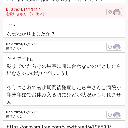
No.3
2024/12/15 15:54
恋愛好きさん0
( 20代 ♂ )
>> 2
なぜわかりましたか？
No.4
2024/12/15 15:56
匿名さん4
そうですね。
朝までいたらその用事に間に合わないのだとしたら
出なきゃいけないでしょうし。
今うつされて潜伏期間後発症したら主さんは病院が
年末年始でお休み入る頃にひどい状況かもしれませ
ん
No.5
2024/12/15 15:58
匿名さん2
https://onayamifree.com/viewthread/4196590/