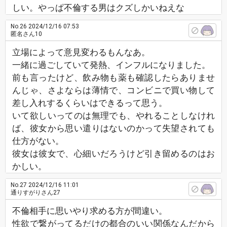
しい。やっぱ不倫する男はクズしかいねえな
No.26
2024/12/16 07:53
匿名さん10
立場によって意見変わるもんなあ。
一緒に過ごしていて発熱、インフルになりました。
前も言ったけど、飲み物も薬も確認したらありませ
んじゃ、さよならは薄情で、コンビニで買い物して
差し入れするくらいはできるって思う。
いて欲しいってのは無理でも、やれることしなけれ
ば、彼女から思い遣りはないのかって失望されても
仕方がない。
彼女は彼女で、心細いだろうけど引き留めるのはお
かしい。
No.27
2024/12/16 11:01
通りすがりさん27
不倫相手に思いやり求める方が間違い。
性欲で繋がってるだけの都合のいい関係なんだから