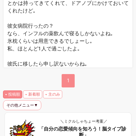
とかは持ってきてくれて、ドアノブにかけておいて
くれたけど｡
彼女病院行ったの？
なら、インフルの薬飲んで寝るしかないよね｡
氷枕くらいは用意できるでしょーし｡
私、ほとんど1人で過ごしたよ｡
彼氏に移したら申し訳ないからね｡
1
投稿順
新着順
主のみ
その他メニュー▼
＼ミクルしゃちょー考案／
「自分の恋愛傾向を知ろう！脳タイプ診
断」