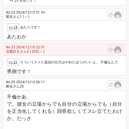
<< 23
男側です！
No.22
2024/12/15 21:33
匿名さん1
( ♀ )
>> 18
あたりです！
あたおか
No.23
2024/12/15 22:01
恋愛好きさん0
( 20代 ♂ )
>> 21
そういうナメた返信の仕方はやめたほうがいいよ。 不倫なんでしょ？本当はどっち側なの？ 男側なら、妻子持ちならもう不倫やめる気はな…
男側です！
No.25
2024/12/16 06:11
匿名さん25
不倫かあ…
で、彼女の立場からでも自分の立場からでも（自分
を正当化してくれる）回答欲しくてスレ立てたわけ
か。だっさ