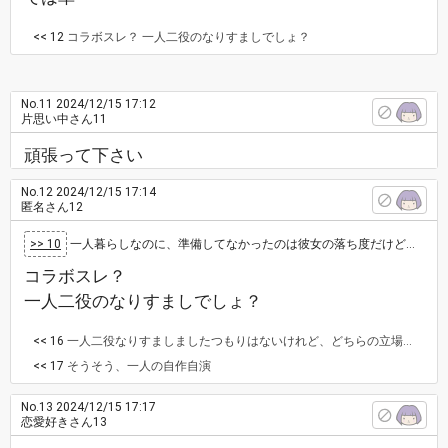
<< 12
コラボスレ？ 一人二役のなりすましでしょ？
No.11
2024/12/15 17:12
片思い中さん11
頑張って下さい
No.12
2024/12/15 17:14
匿名さん12
>> 10
一人暮らしなのに、準備してなかったのは彼女の落ち度だけど、具合悪くなったのが分かってるんだから お粥とか、それくらいはしてあげても良かった…
コラボスレ？
一人二役のなりすましでしょ？
<< 16
一人二役なりすましましたつもりはないけれど、どちらの立場からの意見ほしくてしてしまいました。
<< 17
そうそう、一人の自作自演
No.13
2024/12/15 17:17
恋愛好きさん13