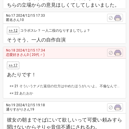
ちらの立場からの意見ほしくてしてしまいました。
No.17
2024/12/15 17:33
匿名さん10
>> 12
コラボスレ？ 一人二役のなりすましでしょ？
そうそう、一人の自作自演
No.18
2024/12/15 17:34
恋愛好きさん0
( 20代 ♂ )
>> 17
あたりです！
<< 21
そういうナメた返信の仕方はやめたほうがいいよ。 不倫なんでしょ？本当はどっち側なの？ 男側なら、妻子持ちならもう不倫やめる気はないのか？それとも本当は女側なのか？
<< 22
あたおか
No.19
2024/12/15 19:18
通りすがりさん19
彼女の朝までそばにいて欲しいって可愛い頼みすら
聞けないからそりゃ音信不通にされるわ。