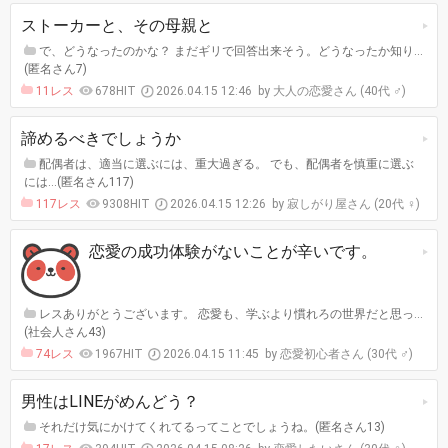
ストーカーと、その母親と
で、どうなったのかな？ まだギリで回答出来そう。どうなったか知り…
(匿名さん7)
11レス
678HIT
2026.04.15 12:46
大人の恋愛さん (40代 ♂)
諦めるべきでしょうか
配偶者は、適当に選ぶには、重大過ぎる。 でも、配偶者を慎重に選ぶ
には…(匿名さん117)
117レス
9308HIT
2026.04.15 12:26
寂しがり屋さん (20代 ♀)
恋愛の成功体験がないことが辛いです。
レスありがとうございます。 恋愛も、学ぶより慣れろの世界だと思っ…
(社会人さん43)
74レス
1967HIT
2026.04.15 11:45
恋愛初心者さん (30代 ♂)
男性はLINEがめんどう？
それだけ気にかけてくれてるってことでしょうね。(匿名さん13)