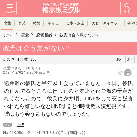
メニュー
検索
恋愛
育児
結婚
暮らし
仕事・お金
美容・ダイエット
そ
ミクル
恋愛
恋愛相談
彼氏は会う気がない？
彼氏は会う気がない？
レス
9
HIT数
263
あ-
あ+
恋愛中さん
（ 30代 ♀ ）
2024/12/02 12:25(更新日時)
遠距離の彼氏と半年以上会っていません。今日、彼氏
の住んでるところに行ったのと友達と夜ご飯の予定が
なくなったので、彼氏に夕方頃、LINEをして夜ご飯食
べれたら嬉しいなとLINEすると4時間程未読無視です。
彼はもう会う気もないのでしょうか。
LINE
タグ
No.4187865
2024/12/01 20:56
(スレ作成日時)