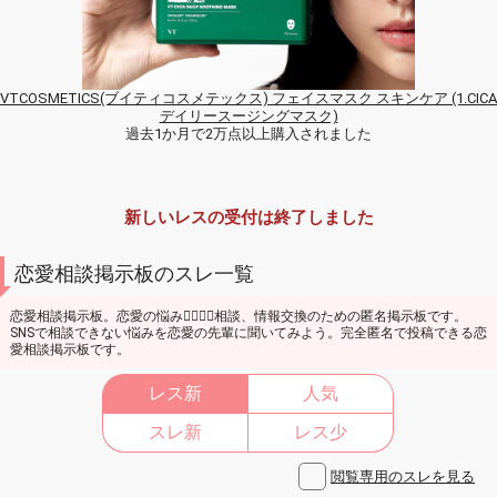
VTCOSMETICS(ブイティコスメテックス) フェイスマスク スキンケア (1.CICA
デイリースージングマスク)
過去1か月で2万点以上購入されました
新しいレスの受付は終了しました
恋愛相談掲示板のスレ一覧
恋愛相談掲示板。恋愛の悩み👩‍❤️‍💋‍👩相談、情報交換のための匿名掲示板です。
SNSで相談できない悩みを恋愛の先輩に聞いてみよう。完全匿名で投稿できる恋
愛相談掲示板です。
レス新
人気
スレ新
レス少
閲覧専用のスレを見る