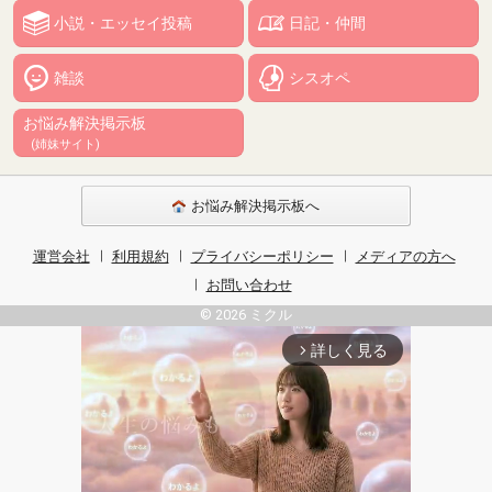
小説・エッセイ投稿
日記・仲間
雑談
シスオペ
お悩み解決掲示板
(姉妹サイト)
お悩み解決掲示板へ
運営会社
利用規約
プライバシーポリシー
メディアの方へ
お問い合わせ
© 2026 ミクル
詳しく見る
arrow_forward_ios