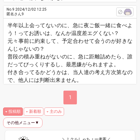
No.9
2024/12/02 12:25
匿名さん9
半年以上会ってないのに、急に夜ご飯一緒に食べよ
う！ってお誘いは、なんか温度差エグくない？
元々事前に約束して、予定合わせて会うのが好きな
んじゃないの？
普段の積み重ねがないのに、急に距離詰めたら、誰
だってびっくりするし、最悪嫌がられますよ。
付き合ってるかどうかは、当人達の考え方次第なの
で、他人には判断出来ません。
1
投稿順
新着順
主のみ
その他メニュー▼
＼ミクルしゃちょー考案／