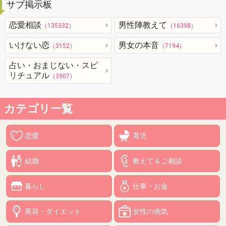
サブ掲示板
恋愛相談
男性陣教えて
（135332）
（16398）
いけない恋
男女の本音
（3152）
（7194）
占い・おまじない・スピ
リチュアル
（3907）
カテゴリ一覧
恋愛
育児
結婚
教えて＆ご相談
暮らし
仕事・お金
美容・ダイエット
女性の病気