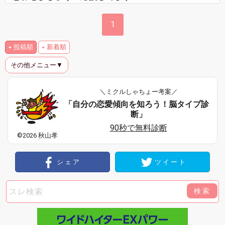
1
投稿順
新着順
その他メニュー▼
＼ミクルしゃちょー考案／
「自分の恋愛傾向を知ろう！脳タイプ診
断」
90秒で無料診断
©2026 秋山孝
シェア
ツイート
検索