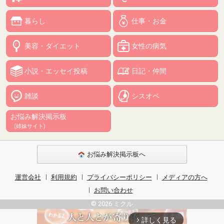
暮らし
仕事・お金
美容・ダイエット
女性の病気
小説・エッセイ投稿
日記・仲間
雑談
シスオペ
お悩み解決掲示板
(姉妹サイト)
お悩み解決掲示板へ
運営会社
利用規約
プライバシーポリシー
メディアの方へ
お問い合わせ
© 2026 ミクル
詳しく見る
arrow_forward_ios