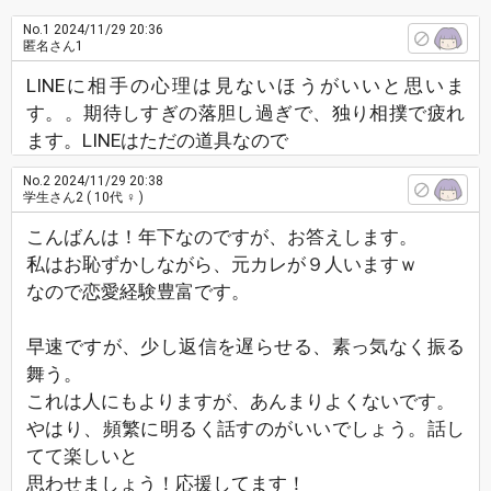
No.1
2024/11/29 20:36
匿名さん1
LINEに相手の心理は見ないほうがいいと思いま
す。。期待しすぎの落胆し過ぎで、独り相撲で疲れ
ます。LINEはただの道具なので
No.2
2024/11/29 20:38
学生さん2
( 10代 ♀ )
こんばんは！年下なのですが、お答えします。
私はお恥ずかしながら、元カレが９人いますｗ
なので恋愛経験豊富です。
早速ですが、少し返信を遅らせる、素っ気なく振る
舞う。
これは人にもよりますが、あんまりよくないです。
やはり、頻繁に明るく話すのがいいでしょう。話し
てて楽しいと
思わせましょう！応援してます！