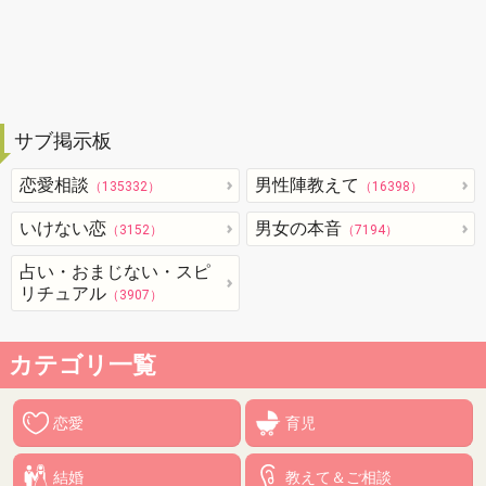
サブ掲示板
恋愛相談
男性陣教えて
（135332）
（16398）
いけない恋
男女の本音
（3152）
（7194）
占い・おまじない・スピ
リチュアル
（3907）
カテゴリ一覧
恋愛
育児
結婚
教えて＆ご相談