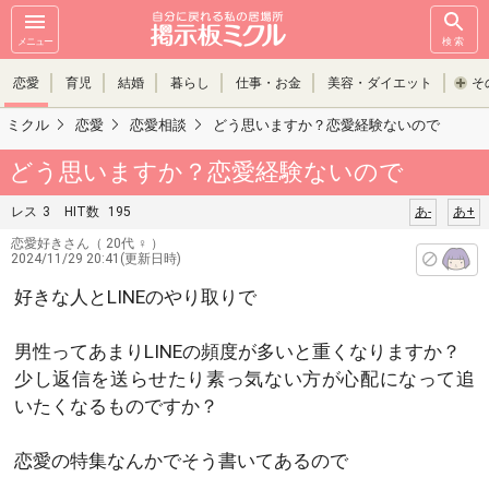
メニュー
検索
恋愛
育児
結婚
暮らし
仕事・お金
美容・ダイエット
そ
ミクル
恋愛
恋愛相談
どう思いますか？恋愛経験ないので
どう思いますか？恋愛経験ないので
レス
3
HIT数
195
あ-
あ+
恋愛好きさん
（ 20代 ♀ ）
2024/11/29 20:41(更新日時)
好きな人とLINEのやり取りで
男性ってあまりLINEの頻度が多いと重くなりますか？
少し返信を送らせたり素っ気ない方が心配になって追
いたくなるものですか？
恋愛の特集なんかでそう書いてあるので