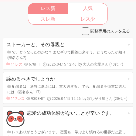
レス新
人気
スレ新
レス少
閲覧専用のスレを見る
ストーカーと、その母親と
で、どうなったのかな？ まだギリで回答出来そう。どうなったか知り…
(匿名さん7)
11レス
678HIT
2026.04.15 12:46
大人の恋愛さん (40代 ♂)
諦めるべきでしょうか
配偶者は、適当に選ぶには、重大過ぎる。 でも、配偶者を慎重に選ぶ
には…(匿名さん117)
117レス
9308HIT
2026.04.15 12:26
寂しがり屋さん (20代 ♀)
恋愛の成功体験がないことが辛いです。
レスありがとうございます。 恋愛も、学ぶより慣れろの世界だと思っ…