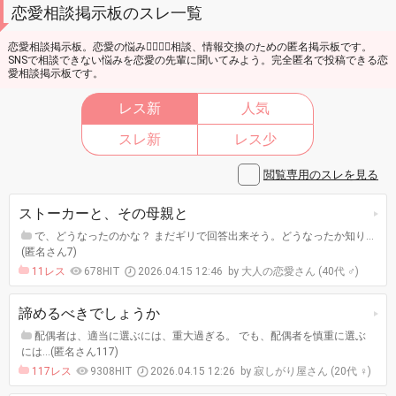
恋愛相談掲示板のスレ一覧
恋愛相談掲示板。恋愛の悩み👩‍❤️‍💋‍👩相談、情報交換のための匿名掲示板です。
SNSで相談できない悩みを恋愛の先輩に聞いてみよう。完全匿名で投稿できる恋
愛相談掲示板です。
レス新
人気
スレ新
レス少
閲覧専用のスレを見る
ストーカーと、その母親と
で、どうなったのかな？ まだギリで回答出来そう。どうなったか知り…
(匿名さん7)
11レス
678HIT
2026.04.15 12:46
大人の恋愛さん (40代 ♂)
諦めるべきでしょうか
配偶者は、適当に選ぶには、重大過ぎる。 でも、配偶者を慎重に選ぶ
には…(匿名さん117)
117レス
9308HIT
2026.04.15 12:26
寂しがり屋さん (20代 ♀)