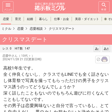
メニュー
検索
恋愛
育児
結婚
暮らし
仕事・お金
美容・ダイエット
そ
ミクル
恋愛
恋愛相談
クリスマスデート
クリスマスデート
レス
0
HIT数
147
あ-
あ+
恋愛中さん
（ 10代 ♀ ）
2024/11/28 21:22(更新日時)
高校1年生です。
全く仲良くないし、クラスでもLINEでも全く話さない
し体育祭で写真を撮ってもらっただけの男子をクリス
マス誘うのってどうなんでしょうか？
深く話したこともないのでもちろん遊びに行くなんて
こともしてないです。
その男子は恋愛興味ないと自分で言っているし、とて
も自由人だし、男ウケしか狙わないと決めたそうで