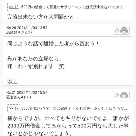
>> 10
500万の借金って普通のサラリーマンでは完済出来ない 出来ても長い年数かかる 自転車操業で借りては返すを繰り返して借金減らせてないんだと…
完済出来ない方が大問題かと。
No.20
2024/11/03 13:53
恋愛好きさん17
同じような話で離婚した者から言おう！
私があなたの立場なら、
迷・わ・ず別れます 笑
以上
No.21
2024/11/03 15:57
匿名さん4
( ♀ )
>> 17
500万円ぽっちで、自己破産？！ それ自体、おかしくね？ ちなみに。 私の知る人は、2000万円の借金やったで〜 闇金から借りと…
横からですが。比べてもキリがないですよ、誰かが
2000万円借金してるからって500万円なら大した事
ないとかじゃないでしょう。