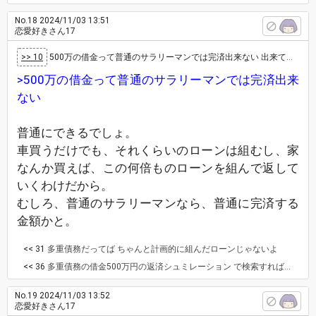
No.18
2024/11/03 13:51
恋愛好きさん17
>> 10
500万の借金って普通のサラリーマンでは完済出来ない 出来ても長い年数かかる 自転車操業で借りては返すを繰り返して借金減らせてないんだと…
>500万の借金って普通のサラリーマンでは完済出来
ない
普通にできるでしょ。
車買うだけでも、それくらいのローンは組むし、家
なんか買えば、この何倍ものローンを組んで返して
いくわけだから。
むしろ、普通のサラリーマンなら、普通に完済する
金額かと。
<< 31
多重債務だってば ちゃんと計画的に組んだローンじゃないよ
<< 36
多重債務の借金500万円の返済シュミレーション で検索すれば彼方此方に例が出ています。 以下は1つの例ですが >毎月6万5,000円を返済し続けて借金500万円を完済した場合の利息額や返済期間 >利息15%→返済回数295回→返済年数24年7ヵ月→返済総額1900万5,195円→うち利息額1400万5,195円 です。 スレ主さんの彼は実質的に既に上記の返済を負っています。(これ1社ね) 既に多重債務になっている時点で、返済は難しいので債務整理をするか、自己破産となります。 そもそも弁護士入れて債務も全て洗い出してみない事には借金500万円もあてになりません。 そして、本人は返しているつもりでも利子しか返していない可能性が高いです。 (通常の銀行の融資によるローンとは全く別物です) 更に多重債務になっている場合は、既に返済出来ずに他所から借りて返済しているので雪だるま式に増えている状況になっています。 つまり無理なんですよ。 離婚暦のある方が毎月の養育費でも家庭を更に持つと経済破綻する事があります。 勤め人の収入はどんなに良くてもある意味定額です。 成功している事業家や資産家でしたらどうということもない金額でも、生活があって捻出出来る金額は限られています。 そもそもキャッシングしている時点で貯蓄も計画性もありません。
No.19
2024/11/03 13:52
恋愛好きさん17