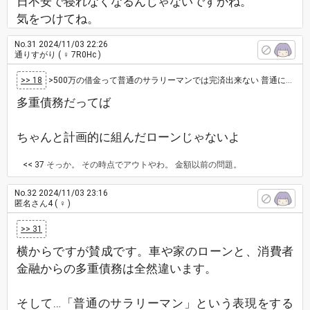
日不安で寝れなくなるんじゃないですかね。
気をつけてね。
No.31
2024/11/03 22:26
通りすがり
( ♀ 7R0Hc )
>> 18
>500万の借金って普通のサラリーマンでは完済出来ない 普通にできるでしょ。 車買うだけでも、それくらいのローンは組むし、家な…
多重債務だってば
ちゃんと計画的に組んだローンじゃないよ
<< 37
そっか。 その時点でアウトやわ。 金額以前の問題。
No.32
2024/11/03 23:16
匿名さん4
( ♀ )
>> 31
横からですが賛成です。車や家のローンと、消費者
金融からの多重債務は全然違います。
そして…「普通のサラリーマン」という表現をする