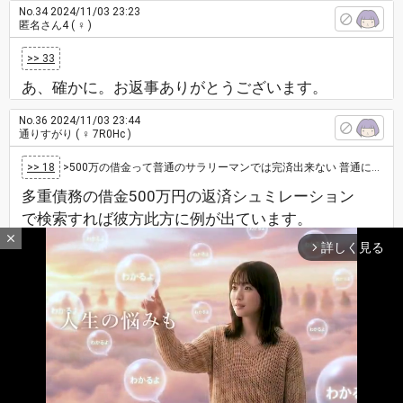
No.34
2024/11/03 23:23
匿名さん4
( ♀ )
>> 33
あ、確かに。お返事ありがとうございます。
No.36
2024/11/03 23:44
通りすがり
( ♀ 7R0Hc )
>> 18
>500万の借金って普通のサラリーマンでは完済出来ない 普通にできるでしょ。 車買うだけでも、それくらいのローンは組むし、家な…
多重債務の借金500万円の返済シュミレーション
で検索すれば彼方此方に例が出ています。
close
詳しく見る
arrow_forward_ios
以下は1つの例ですが
>毎月6万5,000円を返済し続けて借金500万円を完済
した場合の利息額や返済期間
>利息15%→返済回数295回→返済年数24年7ヵ月→
返済総額1900万5,195円→うち利息額1400万5,195
最新レスへ
上へ
下へ