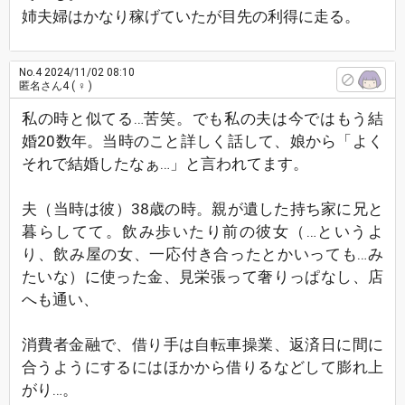
姉夫婦はかなり稼げていたが目先の利得に走る。
No.4
2024/11/02 08:10
匿名さん4
( ♀ )
私の時と似てる…苦笑。でも私の夫は今ではもう結
婚20数年。当時のこと詳しく話して、娘から「よく
それで結婚したなぁ…」と言われてます。
夫（当時は彼）38歳の時。親が遺した持ち家に兄と
暮らしてて。飲み歩いたり前の彼女（…というよ
り、飲み屋の女、一応付き合ったとかいっても…み
たいな）に使った金、見栄張って奢りっぱなし、店
へも通い、
消費者金融で、借り手は自転車操業、返済日に間に
合うようにするにはほかから借りるなどして膨れ上
がり…。