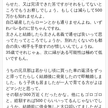
らせた、又は完済できた筈ですがそれをしてないと
ころでもうお察しでしょう。もしくは減らして500
万かも知れませんよ。
自己破産したらローンとかも通りませんよね。いず
れバレるのに甘ちゃんですね。
主さんと結婚したら主さん名義で通せば良いって思
ってたってところでしょうか。別れたくないのも都
合の良い相手を手放すのが惜しいんでしょうね。
35歳でそれじゃぁ、次に縁がある可能性は極めて低
いですもん。
うちの元旦那は若かりし頃に買った車の返済をずっ
と滞ってたらしく結婚後に発覚したので即離婚しま
した。もう子供も居ましたが一人で育てる方がよほ
どマシだと思って。
その額が300万近くだったかな。他にもゴロゴロ
と。総額すれば500ぐらいいってるんじゃないでし
ょうか。結婚前に借金無しと大口叩いてましたがよ