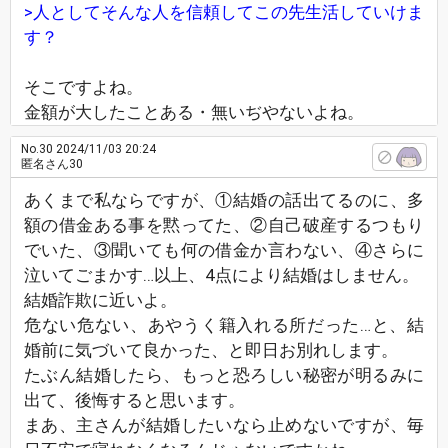
>人としてそんな人を信頼してこの先生活していけま
す？
そこですよね。
金額が大したことある・無いぢやないよね。
No.30
2024/11/03 20:24
匿名さん30
あくまで私ならですが、①結婚の話出てるのに、多
額の借金ある事を黙ってた、②自己破産するつもり
でいた、③聞いても何の借金か言わない、④さらに
泣いてごまかす…以上、4点により結婚はしません。
結婚詐欺に近いよ。
危ない危ない、あやうく籍入れる所だった…と、結
婚前に気づいて良かった、と即日お別れします。
たぶん結婚したら、もっと恐ろしい秘密が明るみに
出て、後悔すると思います。
まあ、主さんが結婚したいなら止めないですが、毎