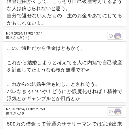
借金理由かくして、こっそり自己破産考えてるよう
な人は信じられないと思う。
自分で返せないんだもの、主のお金をあてにしてる
かもしれないよ。
No.9
2024/11/02 13:11
匿名さん9
( ♀ )
このご時世だから借金はともかく、
これから結婚しようと考えてる人に内緒で自己破産
を計画してたような心根が無理ですw
これからの結婚生活も同じことされそう。
バレなきゃいいや！どうにか誤魔化せれば！精神で
浮気とかギャンブルとか風俗とか…
No.10
2024/11/02 21:53
匿名さん10
500万の借金って普通のサラリーマンでは完済出来