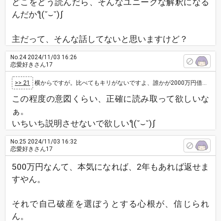
どこをどう読んだら、そんなユニークな解釈になる
んだかƪ(˘⌣˘)ʃ
主だって、そんな話してないと思いますけど？
No.24
2024/11/03 16:26
恋愛好きさん17
>> 21
横からですが。比べてもキリがないですよ、誰かが2000万円借金してるからって500万円なら大した事ないとかじゃないでしょう。
この程度の意図くらい、正確に読み取って欲しいな
ぁ。
いちいち説明させないで欲しいƪ(˘⌣˘)ʃ
No.25
2024/11/03 16:32
恋愛好きさん17
500万円なんて、本気になれば、2年もあれば返せま
すやん。
それで自己破産を選ぼうとする心根が、信じられ
ん。