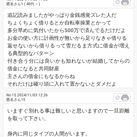
匿名さん1
( 40代 ♂ )
追記読みましたがやっぱり金銭感覚ズレた人だ
ちょくちょく借りるとか自転車操業とかって
多分早めに気付いたから500万で済んでるだけだよ
お金の使い方に計画性が無いから足りなきゃ借りる
返せないから借りるって雪だるま方式に借金が増え
る典型的なパターン
付き合う分には良いかも知れないが結婚してからの
借金になると共同財産
主さんの借金にもなるからね
それだけは確り頭に入れて置かないとダメだよ
No.15
2024/11/03 12:26
匿名さん15
いますぐ別れる事は難しいと思いますので一旦距離
を取って下さい。
身内に同じタイプの人間がいます。