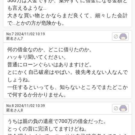
500万は大金ですが、案外すぐに借金になる金額と
も言えるような…
大きな買い物とかならまだ良くて、細々した会計
で…とかの方が危険かも。
No.7
2024/11/02 10:19
匿名さん7
何の借金なのか、どこに借りたのか。
ハッキリ聞いてください。
普通にローンぐらいはありますけど。
とにかく自己破産はやばい。後先考えない人なんで
しょうね。
一任するといっても、知らないところでまたどこか
で何するか分かりません。
No.8
2024/11/02 10:39
匿名さん8
うちは親の負の遺産で700万の借金だった。
とっくの昔に完済してますけどね。