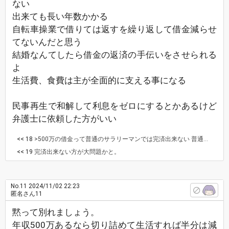
ない
出来ても長い年数かかる
自転車操業で借りては返すを繰り返して借金減らせ
てないんだと思う
結婚なんてしたら借金の返済の手伝いをさせられる
よ
生活費、食費は主が全面的に支える事になる
民事再生で和解して利息をゼロにするとかあるけど
弁護士に依頼した方がいい
<< 18
>500万の借金って普通のサラリーマンでは完済出来ない 普通にできるでしょ。 車買うだけでも、それくらいのローンは組むし、家なんか買えば、この何倍ものローンを組んで返していくわけだから。 むしろ、普通のサラリーマンなら、普通に完済する金額かと。
<< 19
完済出来ない方が大問題かと。
No.11
2024/11/02 22:23
匿名さん11
黙って別れましょう。
年収500万あるなら切り詰めて生活すれば半分は減