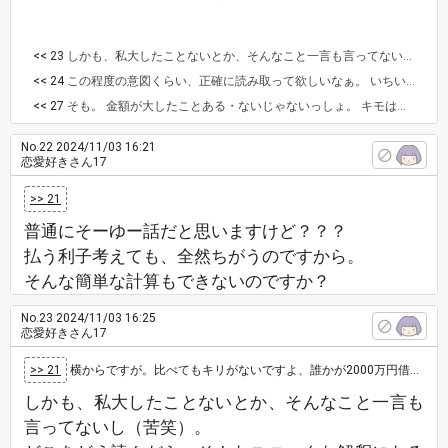
<< 23
しかも、私大したことないとか、そんなこと一言も言ってないし（苦笑）。 どこをどう読んだら、そんなユニークな解釈になるんだかƪ(˘⌣˘)ʃ 主だって、そんな話してないと思いますけど？
<< 24
この程度の意図くらい、正確に読み取って欲しいなぁ。 いちいち説明させないで欲しいƪ(˘⌣˘)ʃ
<< 27
そも。 金額が大したことある・ないじゃないっしょ。 キモは、主が一体何に引っ掛かっているのか、何に気をつけたらいいのか、伴侶として選ぶにあたり、何を見るべきか！ だと思うんですけど？ 違います？ 金額で競ってどないすねん。 話の的、そこちゃうやろ。
No.22
2024/11/03 16:21
恋愛好きさん17
>> 21
普通にそーゆー話だと思いますけど？？？
払う利子考えても、全然ちがうのですから。
そんな簡単な計算もできないのですか？
No.23
2024/11/03 16:25
恋愛好きさん17
>> 21
横からですが。比べてもキリがないですよ、誰かが2000万円借金してるからって500万円なら大した事ないとかじゃないでしょう。
しかも、私大したことないとか、そんなこと一言も
言ってないし（苦笑）。