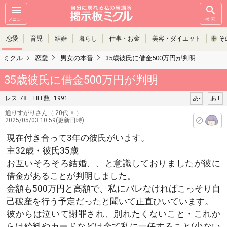
メニュー
検索
恋愛
育児
結婚
暮らし
仕事・お金
美容・ダイエット
そ
ミクル
恋愛
男女の本音
35歳彼氏に借金500万円が判明
35歳彼氏に借金500万円が判明
レス
78
HIT数
1991
あ-
あ+
通りすがりさん
（ 20代 ♀ ）
2025/05/03 10:59(更新日時)
現在付き合って3年の彼氏がいます。
主32歳・彼氏35歳
お互いそろそろ結婚、、と意識しておりましたが彼に
借金があることが判明しました。
金額も500万円と高額で、私にバレなければこっそり自
己破産を行う予定だったと聞いて正直ひいています。
彼からは泣いて謝罪され、別れたくないこと・これか
らは給料やカードなどは全て私に一任すること(少ない