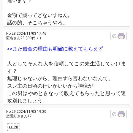
違います？
金額で競ってどないすねん。
話の的、そこちゃうやろ。
No.28
2024/11/03 17:46
匿名さん28
( 30代 ♀ )
>>また借金の理由も明確に教えてもらえず
人としてそんな人を信頼してこの先生活していけま
す？
無理じゃないから、理由すら言わないなんて。
スレ主の日頃の行いがいいから神様が
この男はやめときなって教えてもらったと思って速
攻別れましょう。
No.29
2024/11/03 19:20
恋愛好きさん17
>> 28