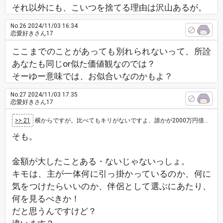
それ以外にも、こいつを捨てる理由は沢山あるが。
No.26
2024/11/03 16:34
恋愛好きさん17
ここまでのことがあっても別れられないって、所詮
あなたも同じor似た価値観なのでは？
そーゆー意味では、お似合いなのかもよ？
No.27
2024/11/03 17:35
恋愛好きさん17
>> 21
横からですが。比べてもキリがないですよ、誰かが2000万円借金してるからって500万円なら大した事ないとかじゃないでしょう。
そも。
金額が大したことある・ないじゃないっしょ。
キモは、主が一体何に引っ掛かっているのか、何に
気をつけたらいいのか、伴侶として選ぶにあたり、
何を見るべきか！
だと思うんですけど？