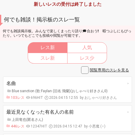
新しいレスの受付は終了しました
何でも雑談！掲示板のスレ一覧
何でも雑談掲示板。みんなで楽しくまったり語り🗯合おう❗ 暇つぶしにもぴっ
たり。いつでもどこでも投稿や閲覧が可能です。
レス新
人気
スレ新
レス少
閲覧専用のスレを見る
名曲
Blue sanction (歌:Faylan (旧名:飛蘭)(おしゃべり好きさん0)
103レス
696HIT
2026.04.15 12:55
おしゃべり好きさん
最近見なくなった有名人の名前
上田竜也(匿名さん)
446レス
12347HIT
2026.04.15 12:47
小悪魔 (♀)