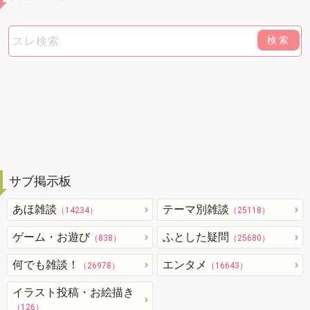
検索
サブ掲示板
あほ雑談
テーマ別雑談
（14234）
（25118）
ゲーム・お遊び
ふとした疑問
（838）
（25680）
何でも雑談！
エンタメ
（26978）
（16643）
イラスト投稿・お絵描き
（126）