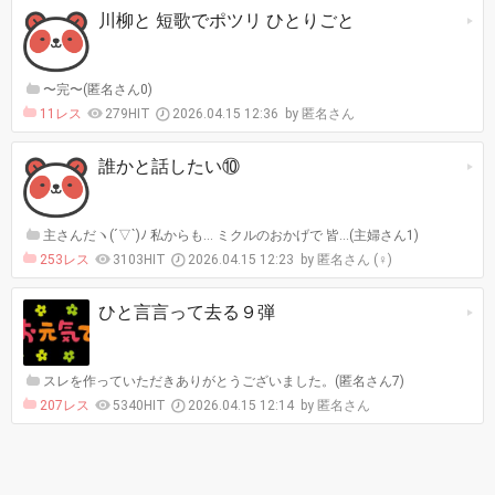
川柳と 短歌でポツリ ひとりごと
〜完〜(匿名さん0)
11レス
279HIT
2026.04.15 12:36
匿名さん
誰かと話したい⑩
主さんだヽ(´▽`)ﾉ 私からも... ミクルのおかげで 皆…(主婦さん1)
253レス
3103HIT
2026.04.15 12:23
匿名さん (♀)
ひと言言って去る９弾
スレを作っていただきありがとうございました。(匿名さん7)
207レス
5340HIT
2026.04.15 12:14
匿名さん