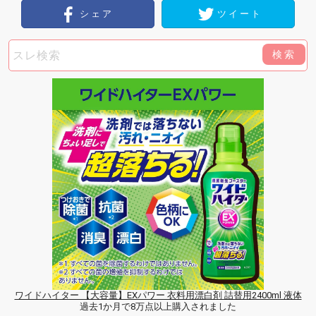
シェア
ツイート
検索
ワイドハイター 【大容量】EXパワー 衣料用漂白剤 詰替用2400ml 液体
過去1か月で8万点以上購入されました