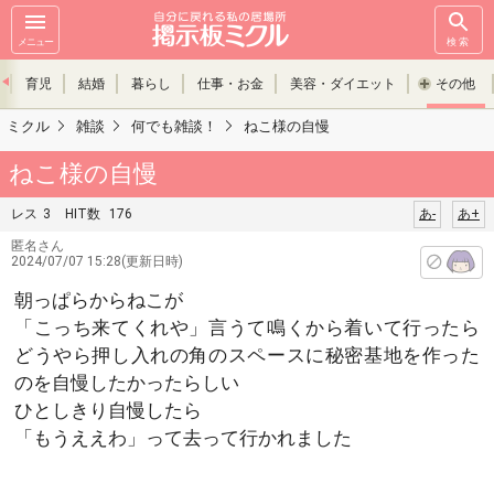
メニュー
検索
育児
結婚
暮らし
仕事・お金
美容・ダイエット
その他
ミクル
雑談
何でも雑談！
ねこ様の自慢
ねこ様の自慢
レス
3
HIT数
176
あ-
あ+
匿名さん
2024/07/07 15:28(更新日時)
朝っぱらからねこが
「こっち来てくれや」言うて鳴くから着いて行ったら
どうやら押し入れの角のスペースに秘密基地を作った
のを自慢したかったらしい
ひとしきり自慢したら
「もうええわ」って去って行かれました