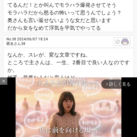
てるんだ！とか叫んでモラハラ爆発させてそう
モラハラだから怒るの怖いって思うんでしょう？
奥さんも言い返せないような女だと思います
だから女をなめて浮気を平気でやってる
No.38
2024/06/07 18:24
匿名さん38
なんか、スレが、変な文章ですね。
ところで主さんは、一生、2番目で良い人なのです
か。
相手、最悪な人だと思うけど。
close
詳しく見る
よくそんな奴、好きでいられますよね。
arrow_forward_ios
他に、相手してくれる独身男性いないんですか？
まだ30代なら、そんな男、自分からポイした方が良
いよ。
まあ、>>彼は不機嫌で、強気です…とあるので、パ
ワハラ上司とあまり仕事が出来ない30代部下という
関係ですかね。
最新レスへ
上へ
下へ