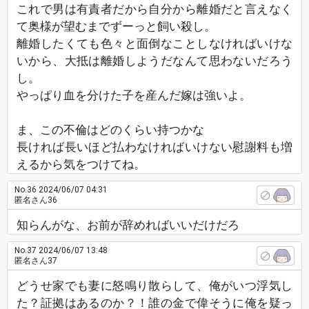
これで男は有責者だから自分から離婚だと言えなく
て奥様が望むまでずーっと飼い殺し。
離婚したくても色々と面倒なことしなければいけな
いから、大抵は離婚しようだなんて思わないだろう
し。
やっぱり血を分けた子を産んだ嫁は強いよ。
ま、この不倫はどのくらい持つかな
長ければ長いほど払わなければいけない慰謝料も増
えるから気をつけてね。
No.36
2024/06/07 04:31
匿名さん36
知らんがな、お前が辞めればいいだけだろ
No.37
2024/06/07 13:48
匿名さん37
どうせ家でも妻に怒鳴り散らして、俺がいつ浮気し
た？証拠はあるのか？！誰の金で偉そうに俺を疑っ