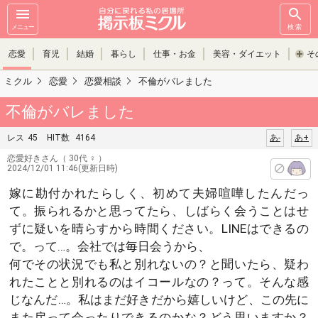
メニュー
検索
恋愛
育児
結婚
暮らし
仕事・お金
美容・ダイエット
そ
ミクル
恋愛
恋愛相談
不倫がバレました
不倫がバレました
レス
45
HIT数
4164
あ-
あ+
恋愛好きさん
（ 30代 ♀ ）
2024/12/01 11:46(更新日時)
嫁に勘付かれたらしく、初めて夫婦喧嘩したんだっ
て。振られるかと思ってたら、しばらく会うことはせ
ずに疑いを晴らすから時間ください。LINEはできるの
で。って…。会社では毎日会うから、
何でその状況でも私と別れないの？と聞いたら、疑わ
れたことと別れるのはイコールなの？って。そんな感
じなんだ…。私はまだ好きだから嬉しいけど、この先に
また戻って会ったりできるのかな？どう思いますか？