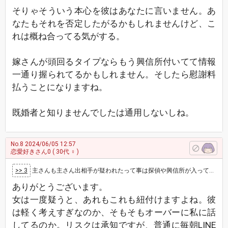
そりゃそういう本心を彼はあなたに言いません。あ
なたもそれを否定したがるかもしれませんけど、こ
れは概ね合ってる気がする。
嫁さんが頭回るタイプならもう興信所付いてて情報
一通り握られてるかもしれません。そしたら慰謝料
払うことになりますね。
既婚者と知りませんでしたは通用しないしね。
No.8
2024/06/05 12:57
恋愛好きさん0
( 30代 ♀ )
>> 3
主さんも主さん出相手が疑われたって事は探偵や興信所が入ってくる可能性あるから覚悟を決める時が来たのかも知れないのになんか危機感無い感じですね…
ありがとうございます。
女は一度疑うと、あれもこれも紐付けますよね。彼
は軽く考えすぎなのか、そもそもオーバーに私に話
してるのか。リスクは承知ですが、普通に毎朝LINE