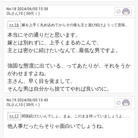
No.18
2024/06/05 15:38
OLさん10
( 30代 ♀ )
>> 16
嫁を上手く丸め込めてからその後も主と遊び続けようって意味だと思います。 本気なら嫁と話し合って離婚し、主とやり直すはずだから。
本当にその通りだと思います。
嫁とは別れずに、上手くまるめこんで、
主とは密かに続けたいなんて…最低な男ですよ。
強固な態度に出ている、ってあたりが、それをうか
がわせますよね。
主さん、早く目を覚まして、
そんな男は自分から捨ててやれば良いのに。
No.19
2024/06/05 15:43
OLさん10
( 30代 ♀ )
>> 17
関係続けたいんでしょ。 まぁ、このまま待っていましょうよ。 奥様がどう出るかですね。 その後の進展をまたここで教えてください。 ワク…
他人事だったらそりゃ面白いでしょうね。