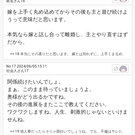
匿名さん16
嫁を上手く丸め込めてからその後も主と遊び続けよ
うって意味だと思います。
本気なら嫁と話し合って離婚し、主とやり直すはず
だから。
<< 18
本当にその通りだと思います。 嫁とは別れずに、上手くまるめこんで、 主とは密かに続けたいなんて…最低な男ですよ。 強固な態度に出ている、ってあたりが、それをうかがわせますよね。 主さん、早く目を覚まして、 そんな男は自分から捨ててやれば良いのに。
No.17
2024/06/05 15:11
社会人さん17
関係続けたいんでしょ。
まぁ、このまま待っていましょうよ。
奥様がどう出るかですね。
その後の進展をまたここで教えてください。
ワクワクしますね。人生、刺激的じゃないといけま
せんね。
<< 19
他人事だったらそりゃ面白いでしょうね。 でも、不倫はサレた側からしたら、 笑いごとじゃすまないんですよ～～～！ ワクワクと刺激の先に待つものは、マジで地獄のみです。