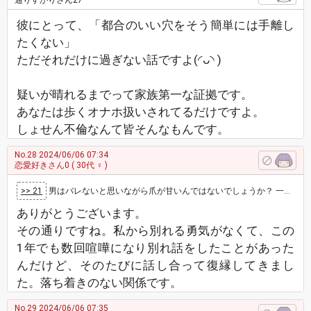
通りすがりさん27
彼にとって、「都合のいい穴をそう簡単には手離し
たくない」
ただそれだけに過ぎない話ですよ(◜ᴗ◝ )
疑いが晴れるまでって家族第一な証拠です。
あなたは歩くオナホ扱いされてるだけですよ。
しょせん不倫なんて皆そんなもんです。
No.28
2024/06/06 07:34
恋愛好きさん0
( 30代 ♀ )
>> 21
男はバレないと思いながら爪が甘いんではないでしょうか？ 一度怪しまれたなら探偵雇って泳がされ、慰謝料と会社にいれなくなりますから男は浅…
ありがとうございます。
その通りですね。私から別れる勇気がなくて、この
1年でも数回喧嘩になり別れ話をしたことがあった
んだけど、そのたびに話し合って復縁してきまし
た。落ち着きのない関係です。
No.29
2024/06/06 07:35