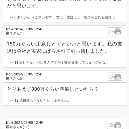
だと思います。
<< 8
ありがとうございます。 女は一度疑うと、あれもこれも紐付けますよね。彼は軽く考えすぎなのか、そもそもオーバーに私に話してるのか。リスクは承知ですが、普通に毎朝LINEがくるので、不思議です。離れる勇気があればここで別れたいです。
No.4
2024/06/05 12:47
匿名さん1
150万ぐらい用意しとくといいと思います。私の友
達は会社と実家にばらされて引っ越しました。
<< 11
会社とか、バレるんですか？彼が暴露してしまうのかな。
No.5
2024/06/05 12:47
匿名さん5
とりあえず300万くらい準備しといたら？
<< 12
危機感もたないといけませんね。
No.6
2024/06/05 12:49
匿名さん6
( ♀ )