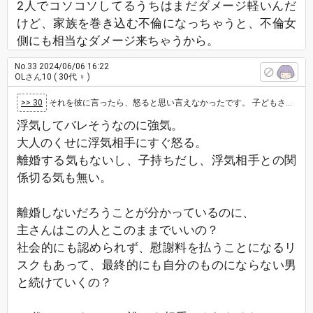
2人でコソコソしてるうちはまだダメージ軽いんだ
けど、家族を巻き込む不倫になっちゃうと、不倫女
側にも相当なダメージ来ちゃうから。
No.33
2024/06/06 16:22
OLさん10
( 30代 ♀ )
>> 30
それを彼に言ったら、怒ると思い言えなかったです。 子どもさんも小さいので離婚とかは毛頭にないと思います。そこは望んでいません。
浮気してバレそうなのに強気。
大人のくせに浮気相手にすぐ怒る。
離婚する気もないし、子持ちだし、浮気相手との関
係切る気も無い。
離婚しないだろうことが分かっているのに、
主さんはこの人とこのままでいいの？
社会的にも認められず、慰謝料を払うことになるリ
スクもあって、最終的にも自分のものにならない男
と続けていくの？