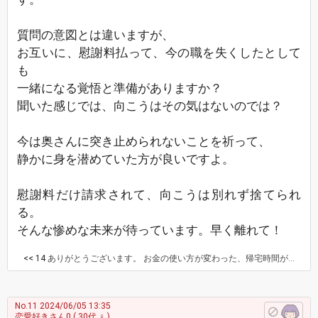
質問の意図とは違いますが、
お互いに、慰謝料払って、今の職を失くしたとして
も
一緒になる覚悟と準備がありますか？
聞いた感じでは、向こうはその気はないのでは？
今は奥さんに突き止められないことを祈って、
静かに身を潜めていた方が良いですよ。
慰謝料だけ請求されて、向こうは別れず捨てられ
る。
そんな惨めな未来が待っています。早く離れて！
<< 14
ありがとうございます。 お金の使い方が変わった、帰宅時間が遅いときがある、どうした？と問い詰められたそうです。彼は亭主関白なタイプで、何もないと言い切ったそうです。 その後とくにこの話題は出ないらしいけど、決定的なことにはなっていないらしいんです、彼いわく。帰宅後もLINEは帰ってきます。悪い方向を想像すると恐怖に襲われてきました。
No.11
2024/06/05 13:35
恋愛好きさん0
( 30代 ♀ )