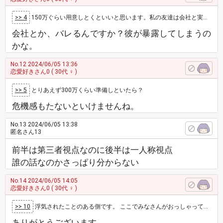
>> 4
150万ぐらい用意しとくといいと思います。私の友達は会社と実家にばらされて引っ越しました。
会社とか、バレるんですか？彼が暴露してしまうの
かな。
No.12
2024/06/05 13:36
恋愛好きさん0
( 30代 ♀ )
>> 5
とりあえず300万くらい準備しといたら？
危機感もたないといけませんね。
No.13
2024/06/05 13:38
匿名さん13
前半は第三者視点なのに後半は一人称視点
誰の話なのかさっぱり分からない
No.14
2024/06/05 14:05
恋愛好きさん0
( 30代 ♀ )
>> 10
浮気されたことのある側です。 ここでみなさんがおっしゃっているように、 奥様にバレた…とあれば、 相手の気持ち云々よりも色々と準備…
ありがとうございます。