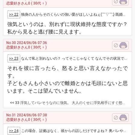
恋愛好きさん0
( 30代 ♀ )
>> 22
独身の人からそのくらいの強い愛がほしいよねぇ(￣▽￣;) 既婚者にそんな強気で来られてもww 所詮不倫やん… そのくらい強気なら奥さん…
強気というのは、別れずに現状維持な態度ですか？
私から見ると逃げ腰に見えます。
No.30
2024/06/06 07:36
恋愛好きさん0
( 30代 ♀ )
>> 23
なんで私と別れないの？ ってそこじゃなくて なんでその状況でも奥さんと別れないの？ と聞けばよかったのでは？ しばらく会…
それを彼に言ったら、怒ると思い言えなかったで
す。
子どもさんも小さいので離婚とかは毛頭にないと思
います。そこは望んでいません。
<< 33
浮気してバレそうなのに強気。 大人のくせに浮気相手にすぐ怒る。 離婚する気もないし、子持ちだし、浮気相手との関係切る気も無い。 離婚しないだろうことが分かっているのに、 主さんはこの人とこのままでいいの？ 社会的にも認められず、慰謝料を払うことになるリスクもあって、最終的にも自分のものにならない男と続けていくの？ 40代とかになって、誰にも相手にされなくなってから 気が付いても遅いんだよ？！ 主さんしか知らないこの人の魅力はきっとあると思う。 あと、同年代の売れ残りに魅力がないのもすごく分かる。 先がないこの恋愛は、いつか終わりが来ます。 どうしようもなくなる前に、いいきっかけが来たと思って ここで終わりにする勇気を持ったらどうですか？ 今は辛くても、いつかあの時あんな男と別れて良かった～ って思える日が絶対来ますから！
No.31
2024/06/06 07:38
恋愛好きさん0
( 30代 ♀ )
>> 24
この場合、証拠はなく、彼からの話しだけですよね？ 奥バレや喧嘩が本当か、まず分からない。彼の罪悪感による、牽制かもしれない。 L…