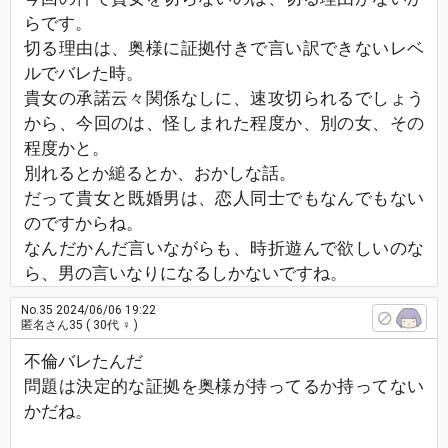
らです。
切る理由は、奥様に証拠付きで言い訳できないレベ
ルでバレた時。
貴女の承諾云々関係なしに、速攻切られるでしょう
から、今回のは、怪しまれた程度か、別の女、その
程度かと。
別れるとか縋るとか、おかしな話。
だって貴女と既婚男は、恋人同士でもなんでもない
のですからね。
なんだかんだ言いながらも、時折遊んで欲しいのな
ら、男の言いなりになるしかないですね。
No.35
2024/06/06 19:22
匿名さん35
( 30代 ♀ )
不倫バレたんだ
問題は決定的な証拠を奥様が持ってるか持ってない
かだね。