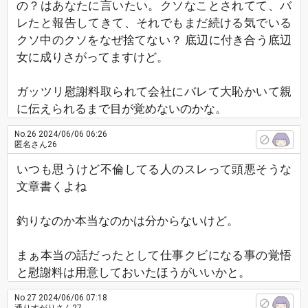
の？はあなたに言いたい。クソなことされてて、バ
レたと報告してきて、それでもまだ続ける気でいる
クソ中のクソをなぜ捨てない？ 底辺に付き合う底辺
女に成りさがってますけど。
ガッツリ慰謝料取られて会社にバレて大恥かいて親
に伝えられるまで目が覚めないのかな。
No.26
2024/06/06 06:26
匿名さん26
いつも思うけど不倫してる人のスレって頭悪そうな
文章書くよね
釣りなのか本当なのかは分からないけど。
まぁ本当の話だったとして仕事クビになる事の覚悟
と慰謝料は用意しておいたほうがいいかと。
No.27
2024/06/06 07:18