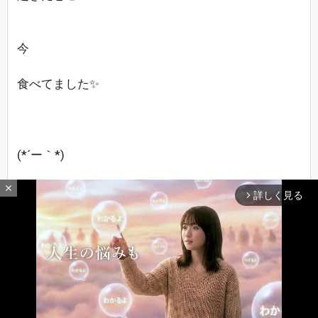
今
食べてました✨
(*´ー｀*)
close
詳しく見る
arrow_forward_ios
No.172
2021/09/11 09:38
匿名さん0
Mステ
最新レスへ
上へ
下へ
タモリさん