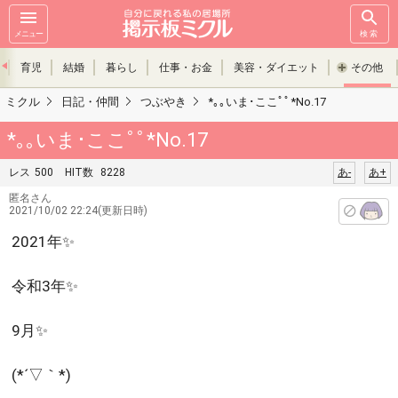
メニュー
検索
育児
結婚
暮らし
仕事・お金
美容・ダイエット
その他
ミクル
日記・仲間
つぶやき
*｡｡いま･ここﾟﾟ*No.17
*｡｡いま･ここﾟﾟ*No.17
レス
500
HIT数
8228
あ-
あ+
匿名さん
2021/10/02 22:24(更新日時)
2021年✨
令和3年✨
9月✨
(*´▽｀*)