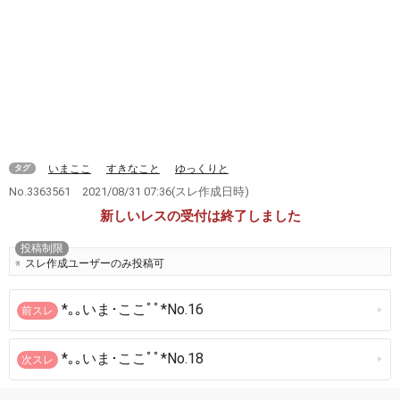
いまここ
すきなこと
ゆっくりと
タグ
No.3363561
2021/08/31 07:36
(スレ作成日時)
新しいレスの受付は終了しました
投稿制限
スレ作成ユーザーのみ投稿可
*｡｡いま･ここﾟﾟ*No.16
前スレ
*｡｡いま･ここﾟﾟ*No.18
次スレ