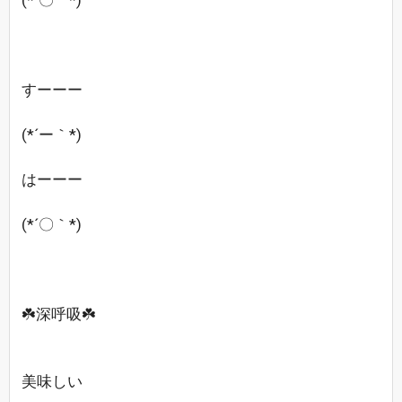
(*´〇｀*)
すーーー
(*´ー｀*)
はーーー
(*´〇｀*)
☘️深呼吸☘️
美味しい