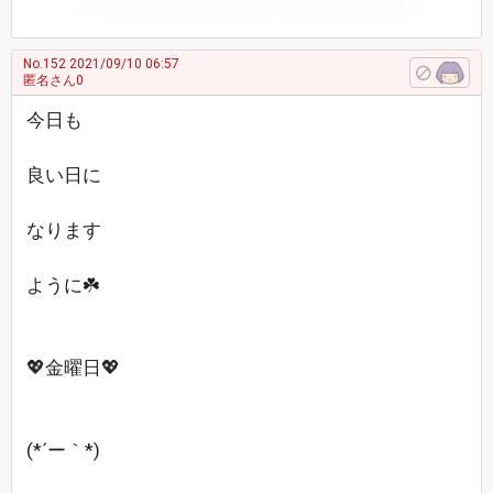
No.152
2021/09/10 06:57
匿名さん0
今日も
良い日に
なります
ように☘️
💖金曜日💖
(*´ー｀*)