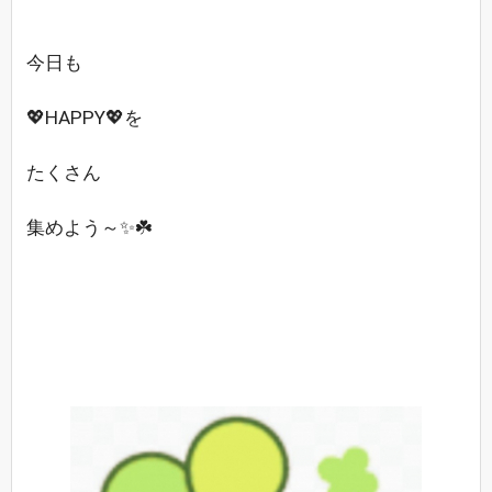
今日も
💖HAPPY💖を
たくさん
集めよう～✨☘️