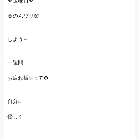
💖金曜日💖
🌸のんびり🌸
しよう～
一週間
お疲れ様✨って☘️
自分に
優しく