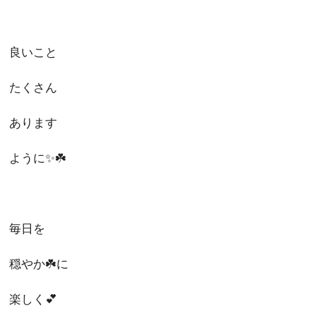
良いこと
たくさん
あります
ように✨☘️
毎日を
穏やか☘️に
楽しく💕