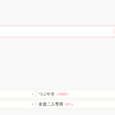
つぶやき
（19027）
友達二人専用
（511）