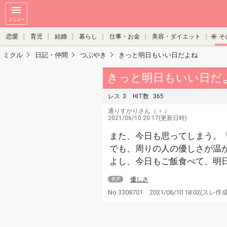
メニュー
恋愛
育児
結婚
暮らし
仕事・お金
美容・ダイエット
そ
ミクル
日記・仲間
つぶやき
きっと明日もいい日だよね
きっと明日もいい日だ
レス
3
HIT数
365
通りすがりさん
（ ♀ ）
2021/06/10 20:17(更新日時)
また、今日も思ってしまう。
でも、周りの人の優しさが温
よし、今日もご飯食べて、明
優しさ
タグ
No.3308701
2021/06/10 18:02
(スレ作