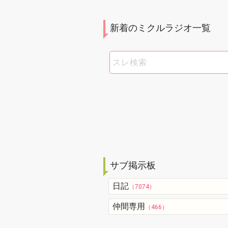
新着のミクルラジオ一覧
サブ掲示板
日記
（7074）
仲間専用
（466）