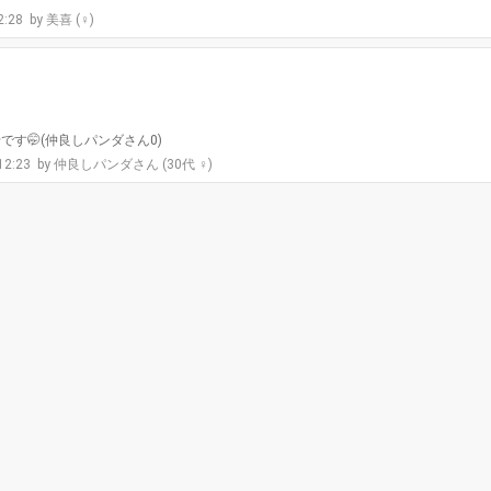
2:28
美喜 (♀)
す🤭(仲良しパンダさん0)
 12:23
仲良しパンダさん (30代 ♀)