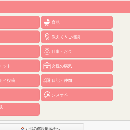
育児
教えて＆ご相談
仕事・お金
エット
女性の病気
セイ投稿
日記・仲間
シスオペ
板
お悩み解決掲示板へ