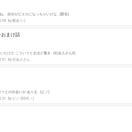
。 自分がピエロになっちゃいけな…(匿名)
2:58
匿名 (♀)
ンおまけ話
いたけど こういうときほど書き…(社会人さん0)
2:51
社会人さん
々との出会いが ありま…(ピノ)
2:31
ピノ (50代 ♀)