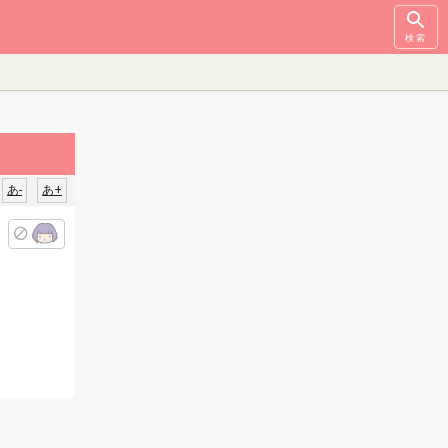
検索
あ-
あ+