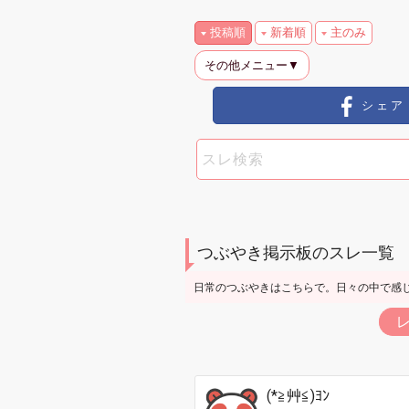
投稿順
新着順
主のみ
その他メニュー▼
シェア
つぶやき掲示板のスレ一覧
日常のつぶやきはこちらで。日々の中で感
(*≧艸≦)ﾖﾝ