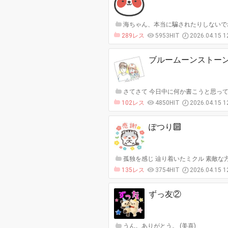
海ちゃん、本当に騙されたりしないでね
289レス
5953HIT
2026.04.15 1
ブルームーンストー
さてさて 今日中に何か書こうと思って
102レス
4850HIT
2026.04.15 1
ぽつり🔟
孤独を感じ 辿り着いたミクル 素敵な方
135レス
3754HIT
2026.04.15 1
ずっ友②
うん。ありがとう。 (美喜)