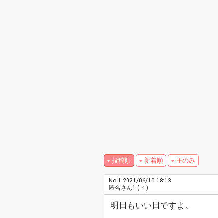
投稿順
新着順
主のみ
No.1
2021/06/10 18:13
匿名さん1
( ♂ )
明日もいい日ですよ。