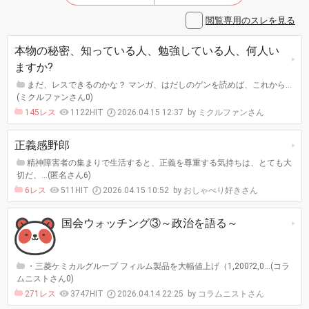
閲覧専用のスレを見る
本物の秘密、知っている人、勉強している人、何人い
ますか?
まだ、レスできるのかな？ マンガ、はだしのゲンを読めば、これから…
(ミクルファンさん0)
145レス
1122HIT
2026.04.15 12:37
ミクルファンさん
正義感野郎
精神障害者の集まりで生活すると、正義を尊重する気持ちは、とても大
切だ、…(匿名さん6)
6レス
511HIT
2026.04.15 10:52
おしゃべり好きさん
国会ウォッチング③～政治を語る～
・三菱ケミカルグループ フィルム製品を大幅値上げ（1,200?2,0…(コラ
ムニストさん0)
271レス
3747HIT
2026.04.14 22:25
コラムニストさん