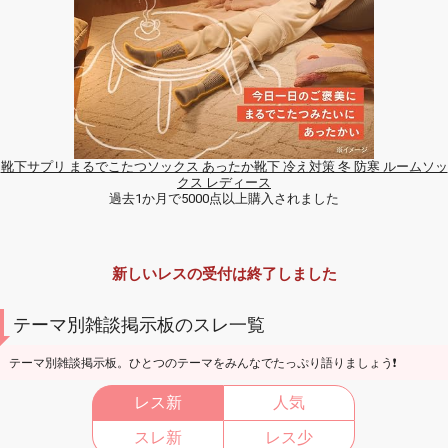
靴下サプリ まるでこたつソックス あったか靴下 冷え対策 冬 防寒 ルームソッ
クス レディース
過去1か月で5000点以上購入されました
新しいレスの受付は終了しました
テーマ別雑談掲示板のスレ一覧
テーマ別雑談掲示板。ひとつのテーマをみんなでたっぷり語りましょう❗
レス新
人気
スレ新
レス少