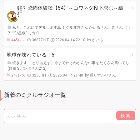
恐怖体験談【54】～コワネタ投下求む～編
私も、これにて失礼します🙇 ミクル運営さん かいるさん、皆さん…(ヽ
(*´▽)/星歌ﾟ+｡☆♪)
445レス
36877HIT
2026.04.14 22:10
かいる
地球が壊れている！5
続きます。 とりあえず、今までわけわかんない事をたくさん書いてし…
(自由なパンダさん212)
247レス
3250HIT
2026.04.14 21:48
通りすがりさん
新着のミクルラジオ一覧
検索