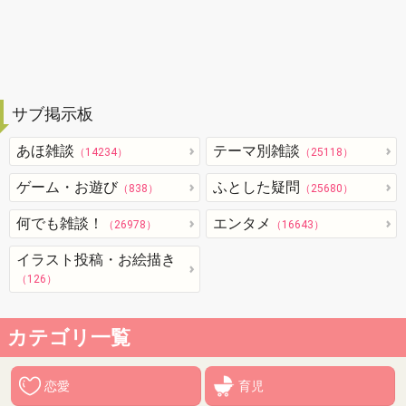
サブ掲示板
あほ雑談
テーマ別雑談
（14234）
（25118）
ゲーム・お遊び
ふとした疑問
（838）
（25680）
何でも雑談！
エンタメ
（26978）
（16643）
イラスト投稿・お絵描き
（126）
カテゴリ一覧
恋愛
育児