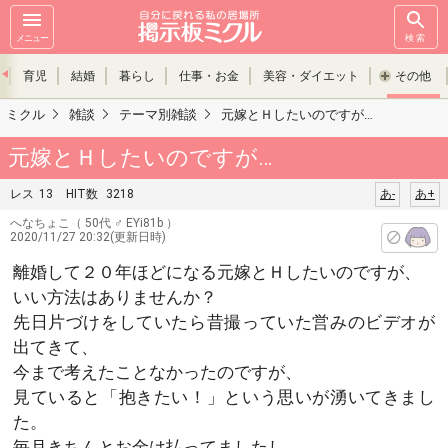
メニュー
検索
育児
結婚
暮らし
仕事・お金
美容・ダイエット
その他
ミクル
雑談
テーマ別雑談
元嫁とＨしたいのですが…
元嫁とＨしたいのですが…
レス
13
HIT数
3218
あ-
あ+
へなちょこ
（ 50代 ♂ EYi81b ）
2020/11/27 20:32(更新日時)
離婚して２０年ほどになる元嫁とＨしたいのですが、
いい方法はありませんか？
先日片づけをしていたら昔撮っていた営みのビデオが
出てきて、
今まで考えたことなかったのですが、
見ていると「抱きたい！」という思いが湧いてきまし
た。
毎月きちんとお金は払ってましたし、