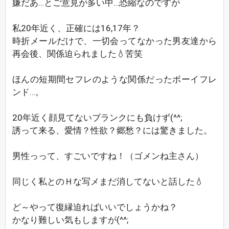
嫌だあ…とご意見が多い中…恐縮なのですが
私20年近く、正確には16,17年？
時折メールだけで、一切会ってなかった男友達から
再会後、関係迫られました💧苦笑
ほんの短期間セフレのような関係だったボーイフレ
ンド…。
20年近く顔見てないブランクにも負けず(^^;
誘って来る、愛情？性欲？郷愁？には驚きました。
男性っって、すごいですね！（ゴメンね主さん）
同じく私とのＨな写メまだ消してないと話した💧
ど～やって復縁迫ればいいでしょうかね？
かなり難しい気もしますが(^^;