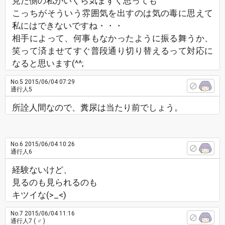
見た側の私がいくら気まずく思っても
こっちがそういう雰囲気を出すのは気の毒に思えて
私にはできないですね・・・
相手によって、何事もなかったように振る舞うか、
笑って済ませてすぐ普段通り切り替えるって対応に
なると思います(^^;
No.5
2015/06/04 07:29
通行人5
所詮人間なので、糞尿は当たり前でしょう。
No.6
2015/06/04 10:26
通行人6
経験ないけど、
見るのも見られるのも
キツイな(>_<)
No.7
2015/06/04 11:16
通行人7
( ♂ )