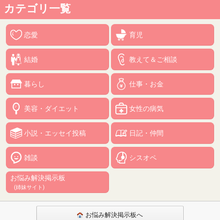
カテゴリ一覧
恋愛
育児
結婚
教えて＆ご相談
暮らし
仕事・お金
美容・ダイエット
女性の病気
小説・エッセイ投稿
日記・仲間
雑談
シスオペ
お悩み解決掲示板
(姉妹サイト)
お悩み解決掲示板へ