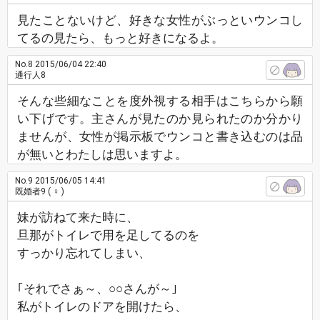
見たことないけど、好きな女性がぶっといウンコし
てるの見たら、もっと好きになるよ。
No.8
2015/06/04 22:40
通行人8
そんな些細なことを度外視する相手はこちらから願
い下げです。主さんが見たのか見られたのか分かり
ませんが、女性が掲示板でウンコと書き込むのは品
が無いとわたしは思いますよ。
No.9
2015/06/05 14:41
既婚者9
( ♀ )
妹が訪ねて来た時に、
旦那がトイレで用を足してるのを
すっかり忘れてしまい、
｢それでさぁ～、○○さんが～｣
私がトイレのドアを開けたら、