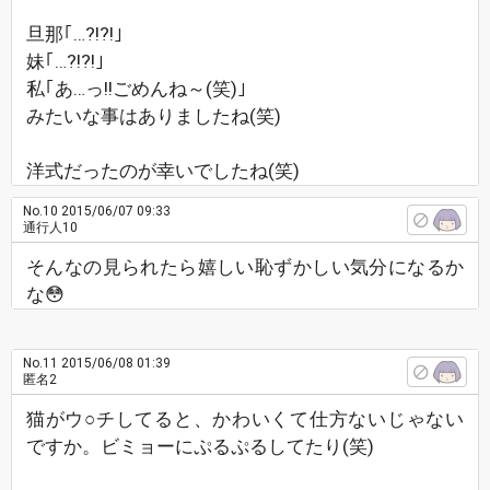
旦那｢…?!?!｣
妹｢…?!?!｣
私｢あ…っ!!ごめんね～(笑)｣
みたいな事はありましたね(笑)
洋式だったのが幸いでしたね(笑)
No.10
2015/06/07 09:33
通行人10
そんなの見られたら嬉しい恥ずかしい気分になるか
な😳
No.11
2015/06/08 01:39
匿名2
猫がウ○チしてると、かわいくて仕方ないじゃない
ですか。ビミョーにぷるぷるしてたり(笑)