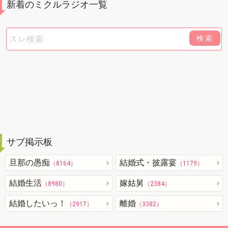
新着のミクルラジオ一覧
検索
サブ掲示板
旦那の愚痴
結婚式・披露宴
（8164）
（1179）
結婚生活
嫁姑舅
（8980）
（2384）
結婚したいっ！
離婚
（2917）
（3382）