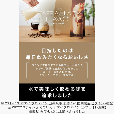
REYS レイズ ホエイ プロテイン 山澤 礼明 監修 1kg 国内製造 ビタミン7種配
合 WPCプロテイン ぷろていん ホエイプロテイン (カフェオレ風味)
過去1か月で4万点以上購入されました