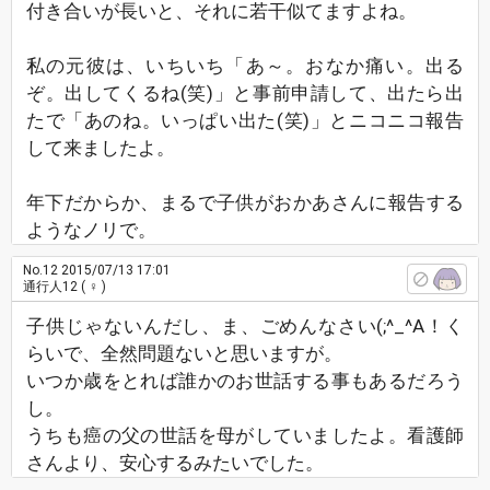
付き合いが長いと、それに若干似てますよね。
私の元彼は、いちいち「あ～。おなか痛い。出る
ぞ。出してくるね(笑)」と事前申請して、出たら出
たで「あのね。いっぱい出た(笑)」とニコニコ報告
して来ましたよ。
年下だからか、まるで子供がおかあさんに報告する
ようなノリで。
No.12
2015/07/13 17:01
通行人12
( ♀ )
子供じゃないんだし、ま、ごめんなさい(;^_^A！く
らいで、全然問題ないと思いますが。
いつか歳をとれば誰かのお世話する事もあるだろう
し。
うちも癌の父の世話を母がしていましたよ。看護師
さんより、安心するみたいでした。