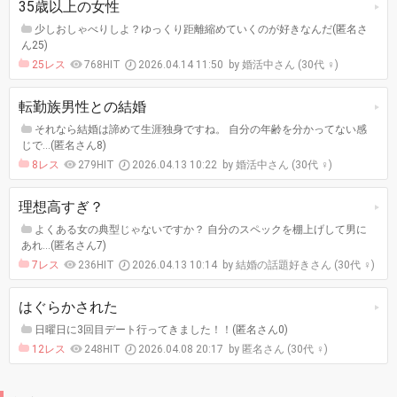
35歳以上の女性
少しおしゃべりしよ？ゆっくり距離縮めていくのが好きなんだ(匿名さ
ん25)
25レス
768HIT
2026.04.14 11:50
婚活中さん (30代 ♀)
転勤族男性との結婚
それなら結婚は諦めて生涯独身ですね。 自分の年齢を分かってない感
じで…(匿名さん8)
8レス
279HIT
2026.04.13 10:22
婚活中さん (30代 ♀)
理想高すぎ？
よくある女の典型じゃないですか？ 自分のスペックを棚上げして男に
あれ…(匿名さん7)
7レス
236HIT
2026.04.13 10:14
結婚の話題好きさん (30代 ♀)
はぐらかされた
日曜日に3回目デート行ってきました！！(匿名さん0)
12レス
248HIT
2026.04.08 20:17
匿名さん (30代 ♀)