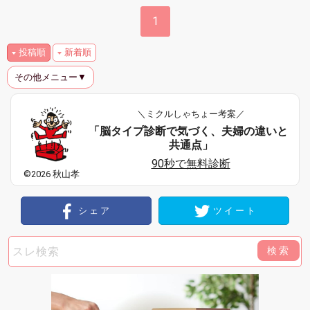
1
投稿順
新着順
その他メニュー▼
＼ミクルしゃちょー考案／
「脳タイプ診断で気づく、夫婦の違いと
共通点」
90秒で無料診断
©2026 秋山孝
シェア
ツイート
検索