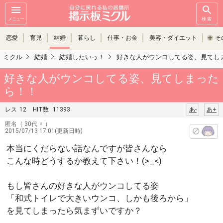
メニュー
検索
恋愛
育児
結婚
暮らし
仕事・お金
美容・ダイエット
そ
ミクル
結婚
結婚したいっ！
好きな人がウンコしてる姿、見てし
好きな人がウンコしてる姿、見てしまった
ら！！
レス
12
HIT数
11393
あ-
あ+
匿名
（ 30代 ♀ ）
2015/07/13 17:01(更新日時)
本当にくだらない話なんですが皆さんなら
こんな時どうするか教えて下さい！(>_<)
もし皆さんの好きな人がウンコしてる姿
「和式トイレで大きいウンコ、しかも後ろから」
を見てしまったら気まずいですか？