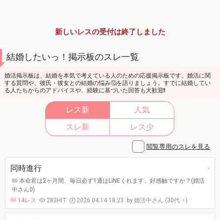
新しいレスの受付は終了しました
結婚したいっ！掲示板のスレ一覧
婚活掲示板は、結婚を本気で考えている人のための応援掲示板です。婚活に関
する質問や、彼氏・彼女との結婚の悩み🤔を語りましょう。すでに結婚してい
る人たちからのアドバイスや、経験に基づいた回答も大歓迎❗
レス新
人気
スレ新
レス少
閲覧専用のスレを見る
同時進行
本命君は2ヶ月間、毎日必ず1通はLINEくれます。好感触ですか？(婚活
中さん0)
14レス
283HIT
2026.04.14 18:23
婚活中さん (30代 ♀)