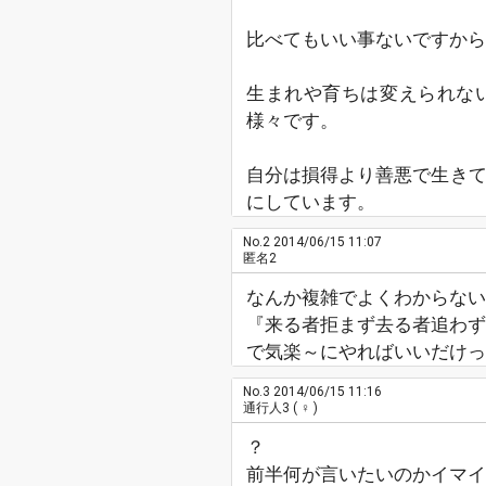
比べてもいい事ないですから
生まれや育ちは変えられな
様々です。
自分は損得より善悪で生きて
にしています。
No.2
2014/06/15 11:07
匿名2
なんか複雑でよくわからな
『来る者拒まず去る者追わず
で気楽～にやればいいだけっ
No.3
2014/06/15 11:16
通行人3
( ♀ )
？
前半何が言いたいのかイマイ