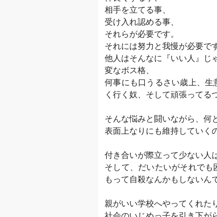
相手を立てる事、
受け入れ認める事、
それらが必要です。
それには努力と我慢が必要で
他人はそんなに『いい人』じ
変なボス格、
何事にも口うるさい歳上、生
く行く奴、そして頑張ってるつ
そんな悩みと闘いながら、何
表面上なりにも維持していく
付き合いが際立って少ない人
そして、だいたいがそれでも
もって自殺なんかもしないん
親がいい学校へやってくれた
社会のいじめっ子を引き下が