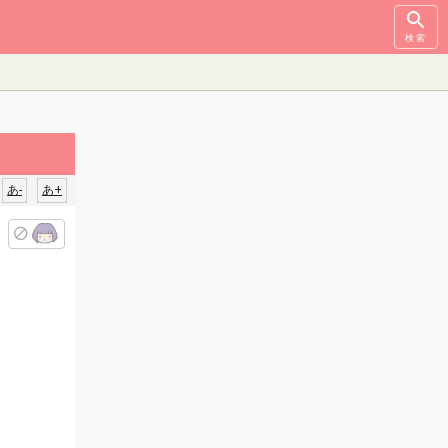
検索
あ-
あ+