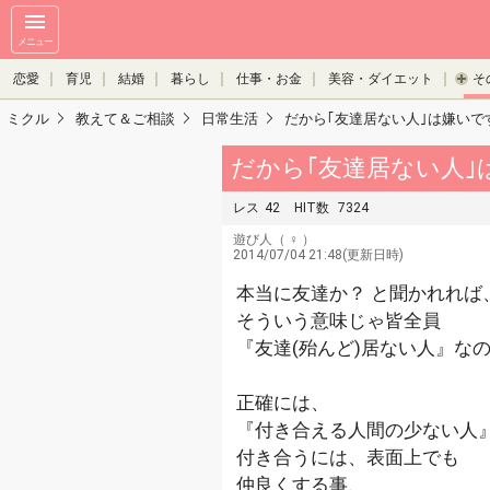
メニュー
恋愛
育児
結婚
暮らし
仕事・お金
美容・ダイエット
そ
ミクル
教えて＆ご相談
日常生活
だから｢友達居ない人｣は嫌いで
だから｢友達居ない人｣
レス
42
HIT数
7324
遊び人
（ ♀ ）
2014/07/04 21:48(更新日時)
本当に友達か？ と聞かれれば
そういう意味じゃ皆全員
『友達(殆んど)居ない人』な
正確には、
『付き合える人間の少ない人
付き合うには、表面上でも
仲良くする事、