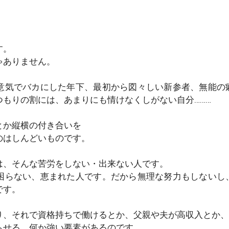
す。
ゃありません。
意気でバカにした年下、最初から図々しい新参者、無能の
もりの割には、あまりにも情けなくしがない自分………
とか縦横の付き合いを
のはしんどいものです。
は、そんな苦労をしない・出来ない人です。
困らない、恵まれた人です。だから無理な努力もしないし
です。
り、それで資格持ちで働けるとか、父親や夫が高収入とか、
らせる、何か強い要素があるのです。