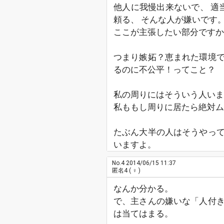
他人に我慢出来ないで、 適
頼る、 そんな人が嫌いです
ここが主張したい部分ですか
つまり嫉妬？恵まれた環境
るのに不公平！ってこと？
私の周りにはそういう人いま
私ももし周りに居たら絶対ム
たぶん大半の人はそうやっ
いますよ。
No.4
2014/06/15 11:37
匿名4
( ♀ )
なんか分かる。
で、主さんの嫌いな「人付
は当てはまる。