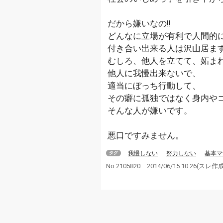
だから嫌いなの!!
どんなに立場が有利で人間的
付き合い出来る人は沢山居ま
むしろ、他人を立てて、妬まれ
他人に我慢出来ないで、
適当にぼっち行動して、
その癖に孤独ではなく身内や
そんな人が嫌いです。
悪口ですみません。
我慢しない
努力しない
基本マ
タグ
No.2105820
2014/06/15 10:26
(スレ作