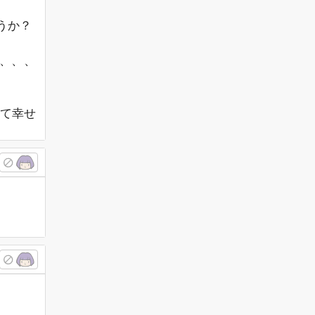
うか？
、、、
って幸せ