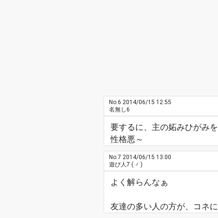
No.6
2014/06/15 12:55
名無し6
要するに、主の妬みひがみを
性格悪～
No.7
2014/06/15 13:00
遊び人7
( ♂ )
よく解らんなぁ
友達の多い人の方が、コネに