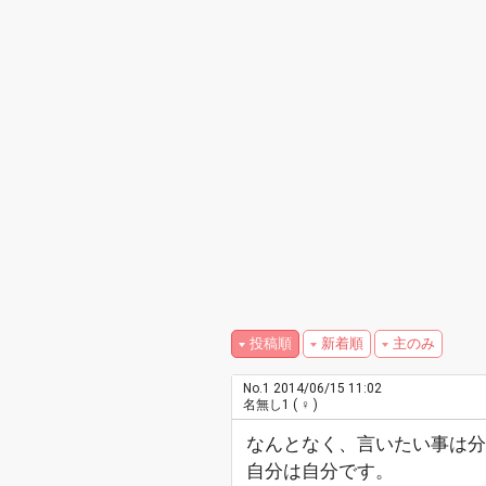
投稿順
新着順
主のみ
No.1
2014/06/15 11:02
名無し1
( ♀ )
なんとなく、言いたい事は分
自分は自分です。