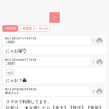
1
投稿順
新着順
主のみ
No.1
2013/11/14 21:03
ご隠居1
にゃお😸👌
No.2
2016/04/17 19:59
ご隠居1
>> 1
にゃお？👻
No.3
2016/06/29 04:25
匿名さん3
スマホで利用してます。
以前は、 ▼を押したら【本文】【既読】【最新】