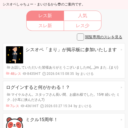
シスオペしゃちょー・まいけるから😎のご案内です。
レス新
人気
スレ新
レス少
閲覧専用のスレを見る
シスオペ「まり」が掲示板に参加いたします
お話していただいた皆様ありがとうございましたm(_ _)m また…(まり)
48レス
8435HIT
2026.04.15 08:35
まいける
ログインすると何がかわる！？
マイケルさん。スタッフさん長い間、お疲れ様でした。15年 続いた ミ
ク…(小耳に挟んださん7)
7レス
4361HIT
2026.03.27 15:34
まいける
ミクル15周年！