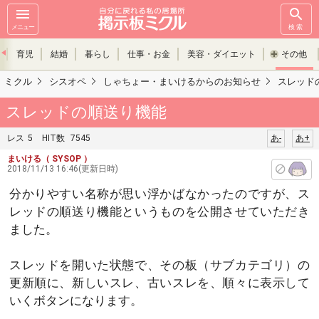
メニュー
検索
育児
結婚
暮らし
仕事・お金
美容・ダイエット
その他
ミクル
シスオペ
しゃちょー・まいけるからのお知らせ
スレッド
スレッドの順送り機能
レス
5
HIT数
7545
あ-
あ+
まいける
（ SYSOP ）
2018/11/13 16:46(更新日時)
分かりやすい名称が思い浮かばなかったのですが、ス
レッドの順送り機能というものを公開させていただき
ました。
スレッドを開いた状態で、その板（サブカテゴリ）の
更新順に、新しいスレ、古いスレを、順々に表示して
いくボタンになります。