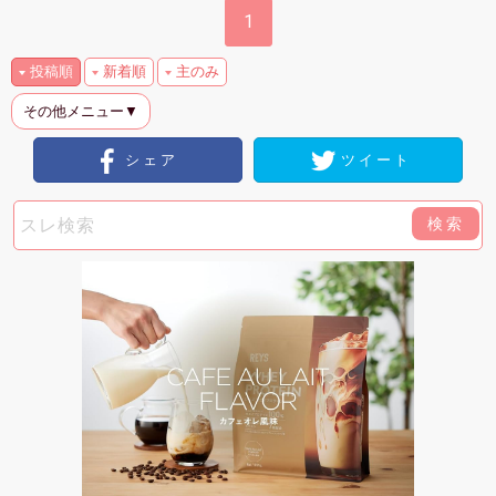
1
投稿順
新着順
主のみ
その他メニュー▼
シェア
ツイート
検索