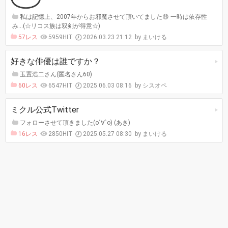
私は記憶上、2007年からお邪魔させて頂いてました😆 一時は依存性
み…(☆リコス族は双剣が得意☆)
57レス
5959HIT
2026.03.23 21:12
まいける
好きな俳優は誰ですか？
玉置浩二さん(匿名さん60)
60レス
6547HIT
2025.06.03 08:16
シスオペ
ミクル公式Twitter
フォローさせて頂きました(о´∀`о) (あき)
16レス
2850HIT
2025.05.27 08:30
まいける