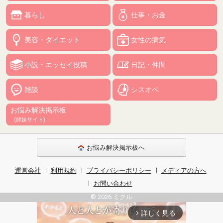
暮らし
仕事・お金
美容・ダイエット
女性の病気
小説・エッセイ投稿
日記・仲間
雑談
シスオペ
お悩み解決掲示板
(姉妹サイト)
お悩み解決掲示板へ
運営会社
利用規約
プライバシーポリシー
メディアの方へ
お問い合わせ
© 2026 ミクル
詳しく見る
arrow_forward_ios