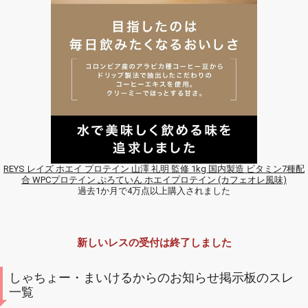
REYS レイズ ホエイ プロテイン 山澤 礼明 監修 1kg 国内製造 ビタミン7種配
合 WPCプロテイン ぷろていん ホエイプロテイン (カフェオレ風味)
過去1か月で4万点以上購入されました
新しいレスの受付は終了しました
しゃちょー・まいけるからのお知らせ掲示板のスレ
一覧