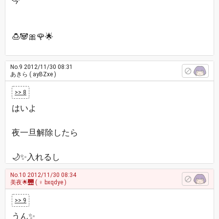
今
🍮🐼🎀🌹🌟
No.9
2012/11/30 08:31
あきら
( ayBZxe )
>> 8
はいよ
夜一旦解除したら
🌙✨入れるし
No.10
2012/11/30 08:34
美夜🌟🌉
( ♀ bxqdye )
>> 9
うん✨