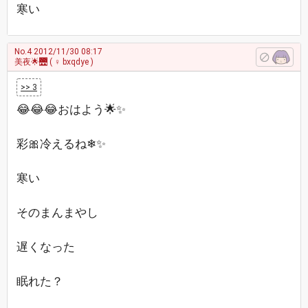
寒い
No.4
2012/11/30 08:17
美夜🌟🌉
( ♀ bxqdye )
>> 3
😂😂😂おはよう🌟✨
彩🎀冷えるね❄✨
寒い
そのまんまやし
遅くなった
眠れた？