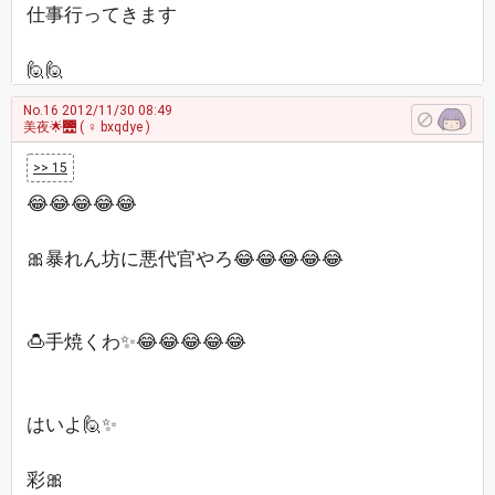
仕事行ってきます
🙋🙋
No.16
2012/11/30 08:49
美夜🌟🌉
( ♀ bxqdye )
>> 15
😂😂😂😂😂
🎀暴れん坊に悪代官やろ😂😂😂😂😂
🍮手焼くわ✨😂😂😂😂😂
はいよ🙋✨
彩🎀