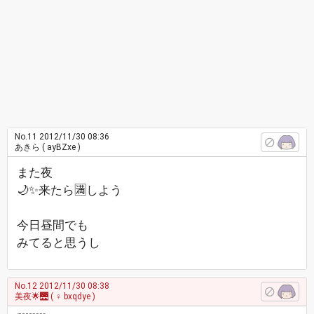
No.11
2012/11/30 08:36
あきら
( ayBZxe )
また夜
🌙✨来たら🈵しよう
今日昼間でも
みてると思うし
No.12
2012/11/30 08:38
美夜🌟🌉
( ♀ bxqdye )