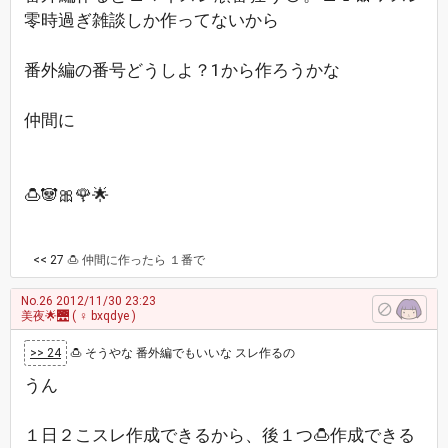
零時過ぎ雑談しか作ってないから
番外編の番号どうしよ？1から作ろうかな
仲間に
🍮🐼🎀🌹🌟
<< 27
🍮 仲間に作ったら １番で
No.26
2012/11/30 23:23
美夜🌟🌉
( ♀ bxqdye )
>> 24
🍮 そうやな 番外編でもいいな スレ作るの
うん
１日２こスレ作成できるから、後１つ🍮作成できる