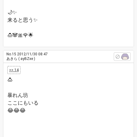
🌙✨
来ると思う✨
🍮🐼🎀🌹🌟
No.15
2012/11/30 08:47
あきら
( ayBZxe )
>> 14
🍮
暴れん坊
ここにもいる
😂😂😂