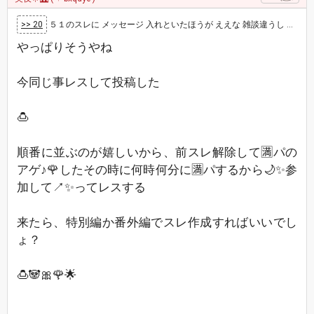
>> 20
５１のスレに メッセージ 入れといたほうが ええな 雑談違うし 迷子になるかも
やっぱりそうやね
今同じ事レスして投稿した
🍮
順番に並ぶのが嬉しいから、前スレ解除して🈵パの
アゲ♪🌹したその時に何時何分に🈵パするから🌙✨参
加して↗✨ってレスする
来たら、特別編か番外編でスレ作成すればいいでし
ょ？
🍮🐼🎀🌹🌟