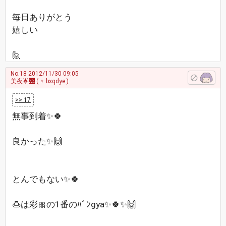
毎日ありがとう
嬉しい
🙋
No.18
2012/11/30 09:05
美夜🌟🌉
( ♀ bxqdye )
>> 17
無事到着✨🍀
良かった✨🙌
とんでもない✨🍀
🍮は彩🎀の1番のﾊﾞﾝgya✨🍀✨🙌