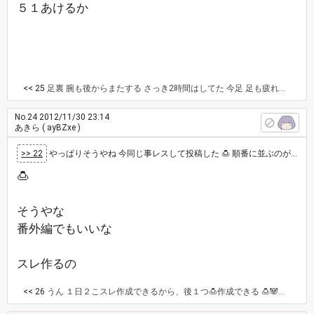
５１あけるか
<< 25
足裏 腕も後からまたする さっき2時間はしてた 今足 足も疲れる リンパにそって激こり 足首裏 番外編作ると🍮マイスレ順番狂う😹。🍮🐼🎀🌹スレ零時過ぎ雑談しか作ってないから 番外編の番号どうしよ？1から作ろうかな 仲間に 🍮🐼🎀🌹🌟
No.24
2012/11/30 23:14
あきら
( ayBZxe )
>> 22
やっぱりそうやね 今同じ事レスして投稿した 🍮 順番に並ぶのが嬉しいから、前スレ解除して🈵パのアゲ♪🌹したその時に何時何分…
🍮
そうやな
番外編でもいいな
スレ作るの
<< 26
うん １日２こスレ作成できるから、後１つ🍮作成できる 🍮🐼🎀🌹🌟