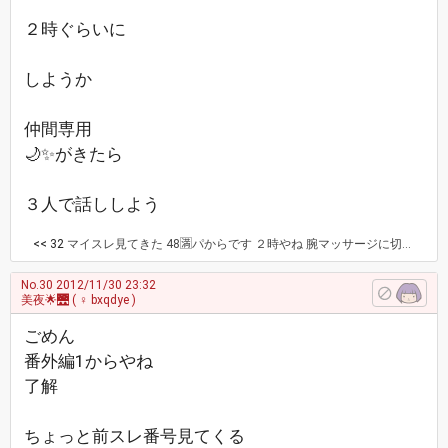
２時ぐらいに
しようか
仲間専用
🌙✨がきたら
３人で話ししよう
<< 32
マイスレ見てきた 48🈵パからです ２時やね 腕マッサージに切りかえた しびれおさえとかないと 🍮🐼🎀🌹🌟
No.30
2012/11/30 23:32
美夜🌟🌉
( ♀ bxqdye )
ごめん
番外編1からやね
了解
ちょっと前スレ番号見てくる