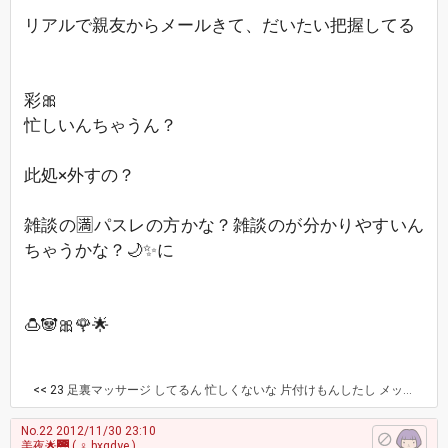
リアルで親友からメールきて、だいたい把握してる
彩🎀
忙しいんちゃうん？
此処×外すの？
雑談の🈵パスレの方かな？雑談のが分かりやすいん
ちゃうかな？🌙✨に
🍮🐼🎀🌹🌟
<< 23
足裏マッサージ してるん 忙しくないな 片付けもんしたし メッセージか レス出来るように ５１あけるか
No.22
2012/11/30 23:10
美夜🌟🌉
( ♀ bxqdye )