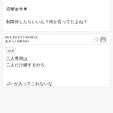
🍮🐼🎀🌹🌟
制限何したらいいん？何か言ってたよね？
No.5
2012/11/30 08:22
あきら
( ayBZxe )
>> 4
二人専用は
二人だけ鍵するやろ
🌙✨が入ってこれないな