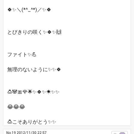
🍀✨＼(*^_^*)／✨🍀
とびきりの咲く✨🍀✨🙌
ファイト✨💪
無理のないように✨✨🍀
🍮🐼🎀🌹🌟✨🍀✨☀✨✨
😂😂😂
🍮こそありがとう✨✨
No.19
2012/11/30 22:57