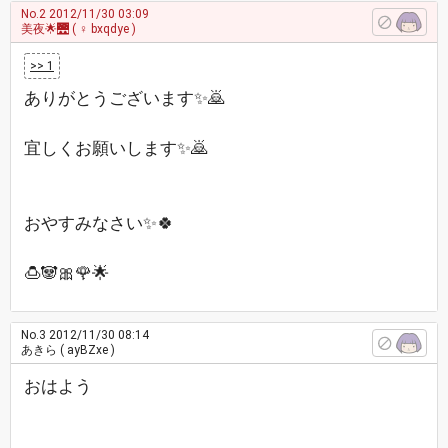
No.2
2012/11/30 03:09
美夜🌟🌉
( ♀ bxqdye )
>> 1
ありがとうございます✨🙇
宜しくお願いします✨🙇
おやすみなさい✨🍀
🍮🐼🎀🌹🌟
No.3
2012/11/30 08:14
あきら
( ayBZxe )
おはよう