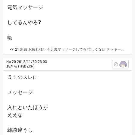
電気マッサージ
してるんやろ❓
🙋
<< 21
彩🎀 お疲れ様✨ 今足裏マッサージしてる 忙しくない タッキーのドラマ観て大号泣してた 大奥は録画してる リアルで親友からメールきて、だいたい把握してる 彩🎀 忙しいんちゃうん？ 此処×外すの？ 雑談の🈵パスレの方かな？雑談のが分かりやすいんちゃうかな？🌙✨に 🍮🐼🎀🌹🌟
No.20
2012/11/30 23:03
あきら
( ayBZxe )
５１のスレに
メッセージ
入れといたほうが
ええな
雑談違うし