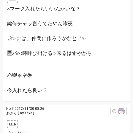
×マーク入れたらいいんかいな？
鍵何チャラ言うてたやん昨夜
🌙✨には、仲間に作ろうかなと↗✨
🈵パの時呼び掛ける✨来るはずやから
🍮🐼🎀🌹🌟
今入れたら良い？
No.7
2012/11/30 08:26
あきら
( ayBZxe )
>> 6