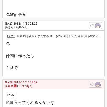
🍮🐼🎀🌹🌟
No.27
2012/11/30 23:25
あきら
( ayBZxe )
>> 25
足裏 腕も後からまたする さっき2時間はしてた 今足 足も疲れる リンパにそって激こり 足首裏 番…
🍮
仲間に作ったら
１番で
No.28
2012/11/30 23:29
美夜🌟🌉
( ♀ bxqdye )
>> 27
彩🎀入ってくれるんかいな