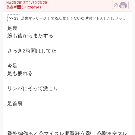
No.25
2012/11/30 23:20
美夜🌟🌉
( ♀ bxqdye )
>> 23
足裏マッサージ してるん 忙しくないな 片付けもんしたし メッセージか レス出来るように ５１あけるか
足裏
腕も後からまたする
さっき2時間はしてた
今足
足も疲れる
リンパにそって激こり
足首裏
番外編作ると🍮マイスレ順番狂う😹。🍮🐼🎀🌹スレ