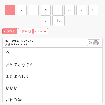
1
2
3
4
5
6
7
8
9
10
投稿順
新着順
主のみ
No.1
2012/11/30 03:01
あきら
( ayBZxe )
🍮
おめでとうさん
またよろしく
🙋🙋🙋
お休み😪