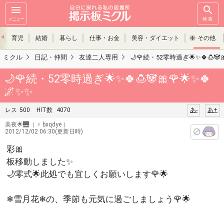
メニュー
検索
育児
結婚
暮らし
仕事・お金
美容・ダイエット
その他
ミクル
日記・仲間
友達二人専用
🌙🌹続・52零時過ぎ🌟✨🍀🍮🐼
🌙🌹続・52零時過ぎ🌟✨🍀🍮🐼🎀🌹🌟✨🍀
🌌✨✨
レス
500
HIT数
4070
あ-
あ+
美夜🌟🌉
（ ♀ bxqdye ）
2012/12/02 06:30(更新日時)
彩🎀
板移動しました✨
🌙零式🌟此処でも宜しくお願いします🌹🌟
❄雪月花❄の、季節も元気に過ごしましょう🌹🌟