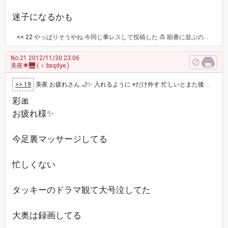
迷子になるかも
<< 22
やっぱりそうやね 今同じ事レスして投稿した 🍮 順番に並ぶのが嬉しいから、前スレ解除して🈵パのアゲ♪🌹したその時に何時何分に🈵パするから🌙✨参加して↗✨ってレスする 来たら、特別編か番外編でスレ作成すればいいでしょ？ 🍮🐼🎀🌹🌟
No.21
2012/11/30 23:06
美夜🌟🌉
( ♀ bxqdye )
>> 19
美夜 お疲れさん 🌙✨ 入れるように ×だけ外す 忙しいとまた後 後からでもレス ええで❓ 電気マッサージ してるんやろ…
彩🎀
お疲れ様✨
今足裏マッサージしてる
忙しくない
タッキーのドラマ観て大号泣してた
大奥は録画してる