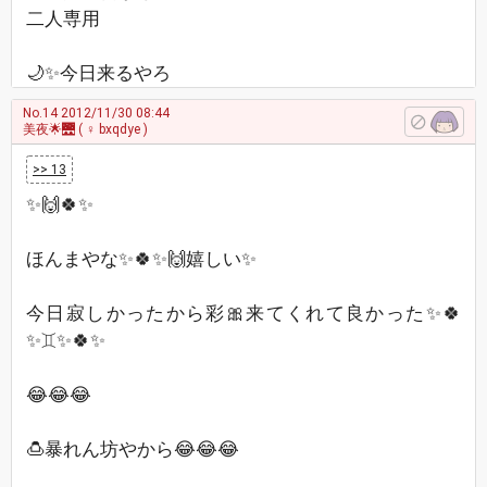
二人専用
🌙✨今日来るやろ
No.14
2012/11/30 08:44
美夜🌟🌉
( ♀ bxqdye )
>> 13
✨🙌🍀✨
ほんまやな✨🍀✨🙌嬉しい✨
今日寂しかったから彩🎀来てくれて良かった✨🍀
✨♊✨🍀✨
😂😂😂
🍮暴れん坊やから😂😂😂