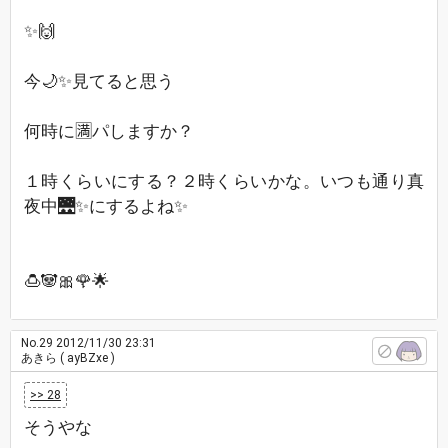
✨🙌
今🌙✨見てると思う
何時に🈵パしますか？
１時くらいにする？２時くらいかな。いつも通り真
夜中🌉✨にするよね✨
🍮🐼🎀🌹🌟
No.29
2012/11/30 23:31
あきら
( ayBZxe )
>> 28
そうやな