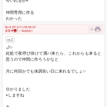
今いれるか×
仲間専用に作る
わかった
No.8
2012/11/30 08:29
美夜🌟🌉
( ♀ bxqdye )
>> 7
🌙✨
此処で夜呼び掛けて🈵パ来たら、これからも来ると
思うので仲間に作ろうかなと
月に何回かでも体調良い日に来れるでしょ✨
分かりました
×しますね