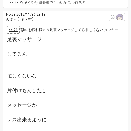
<< 24
🍮 そうやな 番外編でもいいな スレ作るの
No.23
2012/11/30 23:13
あきら
( ayBZxe )
>> 21
彩🎀 お疲れ様✨ 今足裏マッサージしてる 忙しくない タッキーのドラマ観て大号泣してた 大奥は録画してる リ…
足裏マッサージ
してるん
忙しくないな
片付けもんしたし
メッセージか
レス出来るように