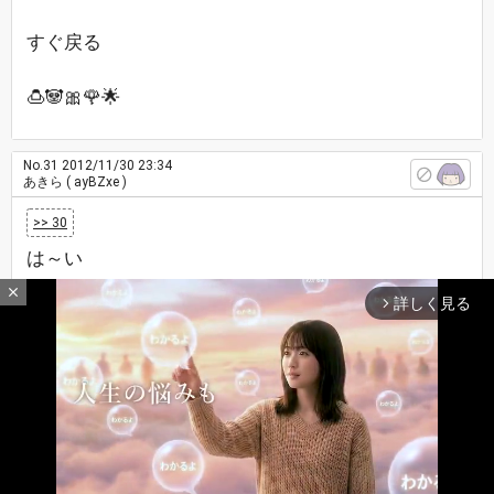
すぐ戻る
🍮🐼🎀🌹🌟
No.31
2012/11/30 23:34
あきら
( ayBZxe )
>> 30
は～い
close
詳しく見る
arrow_forward_ios
<< 33
見てきた
No.32
2012/11/30 23:37
美夜🌟🌉
( ♀ bxqdye )
>> 29
そうやな ２時ぐらいに しようか 仲間専用 🌙✨がきたら ３人で話ししよう
マイスレ見てきた
最新レスへ
上へ
下へ