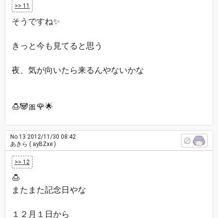
>> 11
そうですね✨
きっと今も見てると思う
夜、気が向いたら来るんやないかな
🍮🐼🎀🌹🌟
No.13
2012/11/30 08:42
あきら
( ayBZxe )
>> 12
🍮
またまた記念日やな
１２月１日から