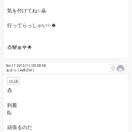
気を付けてね✨🙇
行ってらっしゃい✨🍀
🍮🐼🎀🌹🌟
No.17
2012/11/30 08:58
あきら
( ayBZxe )
>> 16
🍮
到着
🙋
頑張るのだ