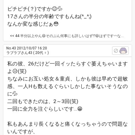
ピチピチ(？)ですか😉💦
17さんの半分の年齢ですもんね(^_^;)
なんか変な感じだぁ😳
<< 44
半分以上やん😄そのぶん何事にも詳しいはず⁉😆はずです〰なんでも答えますよ😄
No.43
2012/10/07 16:20
ラブラブさん43
( 20代 ♀ )
私の彼、26だけど一回イッたらすぐ萎えちゃいます
よ😥(笑)
ちなみにお互い処女＆童貞、しかも彼は早めで超敏
感、一人Hも数えるぐらいしかした事ないそうなの
に💦
二回もできたのは、2～3回(笑)
一回に全力を注ぐらしいです…😁
私もあんまり長くなると痛くなっちゃうので問題な
いんですが、