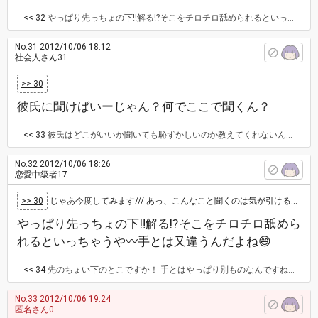
<< 32
やっぱり先っちょの下‼解る⁉そこをチロチロ舐められるといっちゃうや〰手とは又違うんだよね😄
No.31
2012/10/06 18:12
社会人さん31
>> 30
彼氏に聞けばいーじゃん？何でここで聞くん？
<< 33
彼氏はどこがいいか聞いても恥ずかしいのか教えてくれないんです😩
No.32
2012/10/06 18:26
恋愛中級者17
>> 30
じゃあ今度してみます/// あっ、こんなこと聞くのは気が引けるんですが、フェラで気持ちいい場所や、やり方教えてほしいです❤ …
やっぱり先っちょの下‼解る⁉そこをチロチロ舐めら
れるといっちゃうや〰手とは又違うんだよね😄
<< 34
先のちょい下のとこですか！ 手とはやっぱり別ものなんですね❤ ありがとうございます❤
No.33
2012/10/06 19:24
匿名さん0