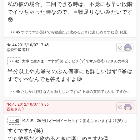
私の彼の場合、二回できる時は、不覚にも早い段階
でイッちゃった時なので、＝物足りないみたいです
😳
<< 45
すぐですか(笑) でも敏感だと攻めるときに楽しめますね😉 お互い初めてなんて羨ましいです！ 不覚にも、って(笑) 彼氏さんはいつもギリギリまで我慢してからイくんですかね？
No.44
2012/10/07 17:45
恋愛中級者17
>> 42
大事に生きまーす(^o^)笑 ピチピチ(？)ですか😉💦 17さんの半分の年齢ですもんね(^_^;) なんか変な感じだぁ😳
半分以上やん😄そのぶん何事にも詳しいはず⁉😆は
ずです〰なんでも答えますよ😄
<< 46
たしかに(笑) なんか頼もしいです/// 下系の質問でもいいですか？💦
No.45
2012/10/07 19:36
匿名さん0
>> 43
私の彼、26だけど一回イッたらすぐ萎えちゃいますよ😥(笑) ちなみにお互い処女＆童貞、しかも彼は早めで超敏感、一人Hも数えるぐらいしかした事…
すぐですか(笑)
でも敏感だと攻めるときに楽しめますね😉