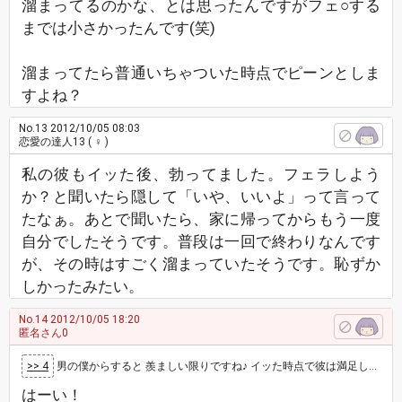
溜まってるのかな、とは思ったんですがフェ○する
までは小さかったんです(笑)
溜まってたら普通いちゃついた時点でピーンとしま
すよね？
No.13
2012/10/05 08:03
恋愛の達人13
( ♀ )
私の彼もイッた後、勃ってました。フェラしよう
か？と聞いたら隠して「いや、いいよ」って言って
たなぁ。あとで聞いたら、家に帰ってからもう一度
自分でしたそうです。普段は一回で終わりなんです
が、その時はすごく溜まっていたそうです。恥ずか
しかったみたい。
No.14
2012/10/05 18:20
匿名さん0
>> 4
男の僕からすると 羨ましい限りですね♪ イッた時点で彼は満足していると思います。 イッた後 お口で舐めてあげれば より幸せを感じると思い…
はーい！