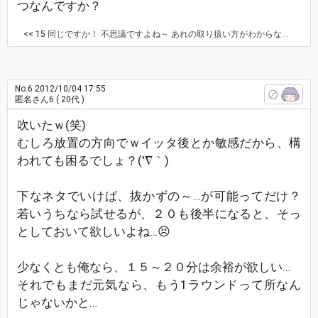
つなんですか？
<< 15
同じですか！ 不思議ですよね～ あれの取り扱い方がわからないです😣💦 ３０ですよー！
No.6
2012/10/04 17:55
匿名さん6
( 20代 )
吹いたｗ(笑)
むしろ放置の方向でｗイッタ後とか敏感だから、構
われても困るでしょ？('∇｀)
下なネタでいけば、抜かずの～…が可能ってだけ？
若いうちなら試せるが、２０も後半になると、そっ
としておいて欲しいよね…😣
少なくとも俺なら、１５～２０分は余裕が欲しい…
それでもまだ元気なら、もう1ラウンドって所なん
じゃないかと…