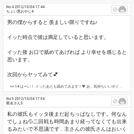
No.4
2012/10/04 17:44
ちょい悪おやじ4
男の僕からすると 羨ましい限りですね♪
イッた時点で彼は満足していると思います。
イッた後 お口で舐めてあげれば より幸せを感じると
思います。
次回からヤッてみて💕
<< 14
はーい！ イったあとも舐めてみます！💖 あ、気持ちいいポイントとかってありますか？
No.5
2012/10/04 17:54
匿名さん5
私の彼氏もイッタ後まだ起ちっぱなしです。何なん
でしょね💦二回戦も時間あまり経ってなくても出来
るみたいで不思議です… 主さんの彼氏さんはおいく