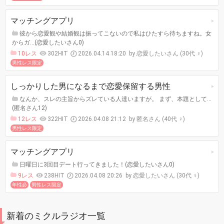
マッチングアプリ
彼から恋愛観や結婚観は振ってこないので私はひたすら待ちますね。女
からガ…(恋愛したいさん0)
10レス
302HIT
2026.04.14 18:20
恋愛したいさん (30代 ♀)
男性レス限定
しっかりした男になるまで恋愛保留する男性
なんか、スレの主旨からズレている人達いますが。 まず、本題として…
(匿名さん12)
12レス
322HIT
2026.04.08 21:12
匿名さん (40代 ♀)
男性レス限定
マッチングアプリ
日曜日に3回目デート行ってきました！(恋愛したいさん0)
9レス
238HIT
2026.04.08 20:26
恋愛したいさん (30代 ♀)
年性必
男性レス限定
新着のミクルラジオ一覧