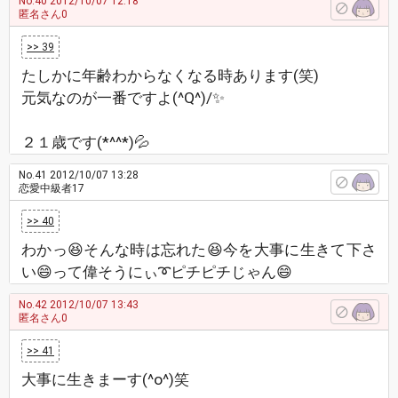
No.40
2012/10/07 12:18
匿名さん0
>> 39
たしかに年齢わからなくなる時あります(笑)
元気なのが一番ですよ(^Q^)/✨
２１歳です(*^^*)💦
No.41
2012/10/07 13:28
恋愛中級者17
>> 40
わかっ😆そんな時は忘れた😆今を大事に生きて下さ
い😄って偉そうにぃ➰ピチピチじゃん😄
No.42
2012/10/07 13:43
匿名さん0
>> 41
大事に生きまーす(^o^)笑