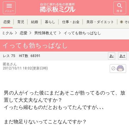
メニュー
検索
恋愛
育児
結婚
暮らし
仕事・お金
美容・ダイエット
そ
ミクル
恋愛
男性陣教えて
イっても勃ちっぱなし
イっても勃ちっぱなし
レス
75
HIT数
68391
あ-
あ+
匿名さん
2012/10/11 18:02(更新日時)
男の人がイった後にまだあそこが勃ってるのって、放
置して大丈夫なんですか？
イったら縮むものだとおもってたんですが､､､
まだ物足りないってことなんですか？