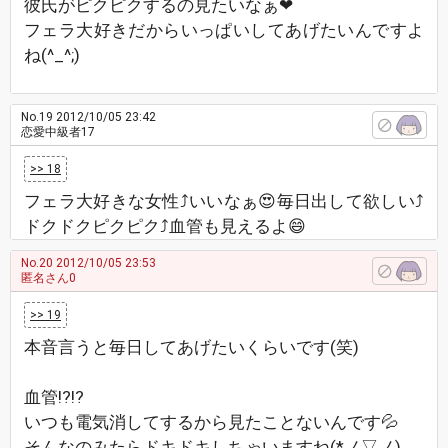
彼氏がピクピクするの見たいなぁ❤
フェラ大好きだからいっぱいしてあげたいんですよ
ね(^_^;)
No.19
2012/10/05 23:42
恋愛中級者17
>> 18
フェラ大好きな女性⤴いいなぁ😍毎日出して欲しい⤴
ドクドクピクピク⤴血管も見えるよ😄
No.20
2012/10/05 23:53
匿名さん0
>> 19
本音言うと毎日してあげたいくらいです(笑)
血管!?!?
いつも電気消してするから見たことないんです💦
そんなのみたらドキドキしちゃいますね(*ノ▽ノ)