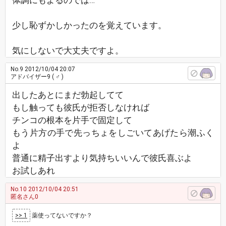
体調にもよるのでは…
少し恥ずかしかったのを覚えています。
気にしないで大丈夫ですよ。
No.9
2012/10/04 20:07
アドバイザー9
( ♂ )
出したあとにまだ勃起してて
もし触っても彼氏が拒否しなければ
チンコの根本を片手で固定して
もう片方の手で先っちょをしごいてあげたら潮ふく
よ
普通に精子出すより気持ちいいんで彼氏喜ぶよ
お試しあれ
No.10
2012/10/04 20:51
匿名さん0
>> 1
薬使ってないですか？