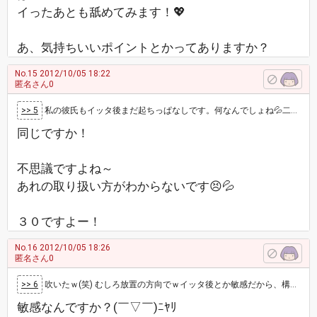
イったあとも舐めてみます！💖
あ、気持ちいいポイントとかってありますか？
No.15
2012/10/05 18:22
匿名さん0
>> 5
私の彼氏もイッタ後まだ起ちっぱなしです。何なんでしょね💦二回戦も時間あまり経ってなくても出来るみたいで不思議です… 主さんの彼氏さんはおいく…
同じですか！
不思議ですよね～
あれの取り扱い方がわからないです😣💦
３０ですよー！
No.16
2012/10/05 18:26
匿名さん0
>> 6
吹いたｗ(笑) むしろ放置の方向でｗイッタ後とか敏感だから、構われても困るでしょ？('∇｀) 下なネタでいけば、抜かずの～…
敏感なんですか？(￣▽￣)ﾆﾔﾘ