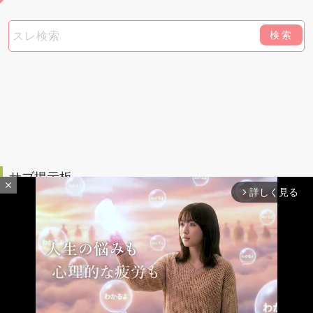
検索
サブ掲示板
close
詳しく見る
arrow_forward_ios
恋愛相談
男性陣教えて
（135332）
（16398）
いけない恋
男女の本音
（3152）
（7194）
占い・おまじない・スピ
リチュアル
（3907）
最新レスへ
上へ
下へ