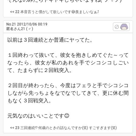
<< 22
本音言うと僕がして欲しいです😅羨ましいなぁ⤴
No.21
2012/10/06 00:19
匿名さん21
( ♂ )
以前は３回連続とか普通にヤってた。
１回終わって抜いて、彼女を抱きしめてぐた～って
なったら、彼女が私のあれを手でシコシコしごい
て、たまらずに２回戦突入。
２回目が終わったら、今度はフェラと手でシコシコ
しながら先っちょをなでなでしてきて、更に休む間
もなく３回戦突入。
元気なのはいいことです😊
<< 23
三回連続!? 何歳のときの話なんですか(笑) すごすぎます(笑)