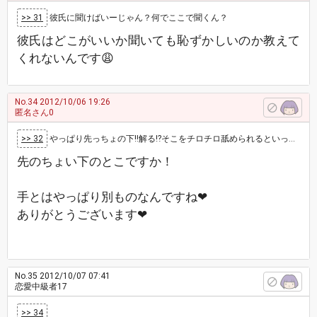
>> 31
彼氏に聞けばいーじゃん？何でここで聞くん？
彼氏はどこがいいか聞いても恥ずかしいのか教えて
くれないんです😩
No.34
2012/10/06 19:26
匿名さん0
>> 32
やっぱり先っちょの下‼解る⁉そこをチロチロ舐められるといっちゃうや〰手とは又違うんだよね😄
先のちょい下のとこですか！
手とはやっぱり別ものなんですね❤
ありがとうございます❤
No.35
2012/10/07 07:41
恋愛中級者17
>> 34