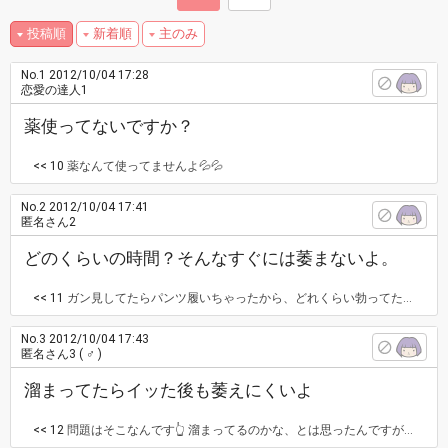
投稿順
新着順
主のみ
No.1
2012/10/04 17:28
恋愛の達人1
薬使ってないですか？
<< 10
薬なんて使ってませんよ💦💦
No.2
2012/10/04 17:41
匿名さん2
どのくらいの時間？そんなすぐには萎まないよ。
<< 11
ガン見してたらパンツ履いちゃったから、どれくらい勃ってたかはわからないです(笑) あまりにもまだ元気そうで放置するのがかわいそうになるくらいでした💦
No.3
2012/10/04 17:43
匿名さん3
( ♂ )
溜まってたらイッた後も萎えにくいよ
<< 12
問題はそこなんです👆 溜まってるのかな、とは思ったんですがフェ○するまでは小さかったんです(笑) 溜まってたら普通いちゃついた時点でピーンとしますよね？