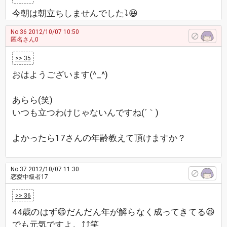
今朝は朝立ちしませんでした⤵😆
No.36
2012/10/07 10:50
匿名さん0
>> 35
おはようございます(^_^)
あらら(笑)
いつも立つわけじゃないんですね(´｀)
よかったら17さんの年齢教えて頂けますか？
No.37
2012/10/07 11:30
恋愛中級者17
>> 36
44歳のはず😄だんだん年が解らなく成ってきてる😆
でも元気ですよ。⤴⤴笑