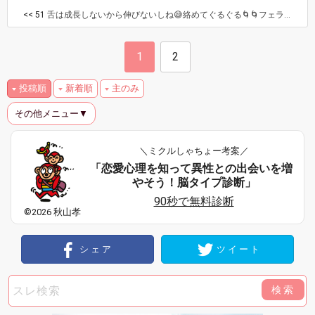
<< 51
舌は成長しないから伸びないしね😅絡めてぐるぐる🌀🌀フェラは猫みたいに先をペロペロ⤴⤴一発やわ😄
1
2
投稿順
新着順
主のみ
その他メニュー▼
＼ミクルしゃちょー考案／
「恋愛心理を知って異性との出会いを増
やそう！脳タイプ診断」
90秒で無料診断
©2026 秋山孝
シェア
ツイート
検索