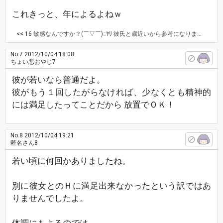
これきっと、年によるよねｗ
<< 16
敏感なんですか？(￣▽￣)ﾆﾔﾘ 彼氏と歳近いから参考になります！ エッチに持ち込まずに、フェラだけしてあげるのは迷惑ですかね？ 彼氏の感じてる顔が見たい(笑)
No.7
2012/10/04 18:08
ちょい悪おやじ7
彼が若いなら普通だよ。
彼がもう１回したがらなければ、少なくとも精神的
には満足したってことだから 放置でＯＫ！
No.8
2012/10/04 19:21
匿名さん8
若い頃に何回かありましたね。
別に彼女とのＨに満足出来なかったという訳ではあ
りませんでしたよ。