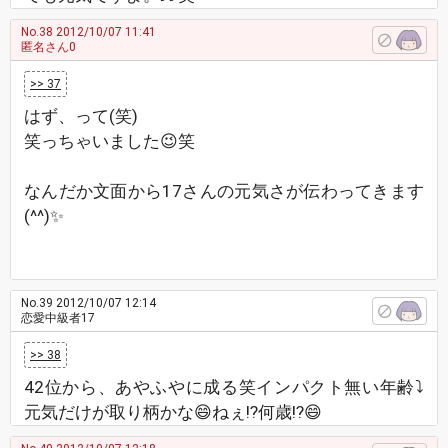
No.38
2012/10/07 11:41
匿名さん0
>> 37
はず、って(笑)
笑っちゃいました😉笑
なんだか文面から17さんの元気さが伝わってきます
(^^)✨
No.39
2012/10/07 12:14
恋愛中級者17
>> 38
42位から、あやふやに成る笑インパクト無い年齢⤵
元気だけが取り柄かな😄ねぇ⁉何歳⁉😄