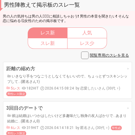
男性陣教えて掲示板のスレ一覧
男の人の気持ちは男の人🙋🏼‍♂️に相談しちゃおう❗ 男性の本音を聞きたい❗ そんな
恋に悩める🤔女性のための掲示板です。
レス新
人気
スレ新
レス少
閲覧専用のスレを見る
距離の縮め方
いきなり手をつなごうとしなくてもいいので、ちょっとずつスキンシッ
プして…(匿名さん1)
5レス
182HIT
2026.04.15 08:24
恋愛したいさん (30代 ♀)
男性レス限定
3回目のデートで
彼は結婚はいつかはしたいけど多趣味だし独身の友人ばかりで…あまり
結婚に…(匿名さん0)
6レス
319HIT
2026.04.14 18:21
匿名さん (30代 ♀)
年性必
男性レス限定