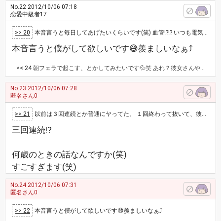
No.22
2012/10/06 07:18
恋愛中級者17
>> 20
本音言うと毎日してあげたいくらいです(笑) 血管!?!? いつも電気消してするから見たことないんです💦 そんなのみたらドキドキ…
本音言うと僕がして欲しいです😅羨ましいなぁ⤴
<< 24
朝フェラで起こす、とかしてみたいです💦笑 あれ？彼女さんや奥さんはいないんですか？
No.23
2012/10/06 07:28
匿名さん0
>> 21
以前は３回連続とか普通にヤってた。 １回終わって抜いて、彼女を抱きしめてぐた～ってなったら、彼女が私のあれを手でシコシコしごいて、たまらず…
三回連続!?
何歳のときの話なんですか(笑)
すごすぎます(笑)
No.24
2012/10/06 07:31
匿名さん0
>> 22
本音言うと僕がして欲しいです😅羨ましいなぁ⤴