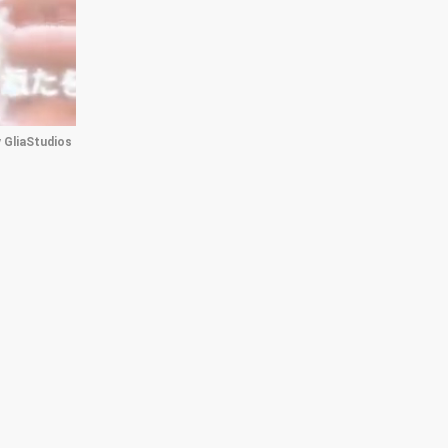
 
GliaStudios
te