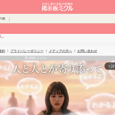
の他
ん。
規約
プライバシーポリシー
メディアの方へ
お問い合わせ
© 2026 ミクル
詳
arrow_forward_ios