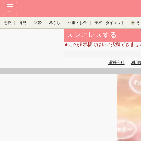
メニュー
恋愛
育児
結婚
暮らし
仕事・お金
美容・ダイエット
そ
スレにレスする
★この掲示板ではレス投稿できませ
運営会社
利用