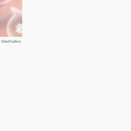
 
GliaStudios
te