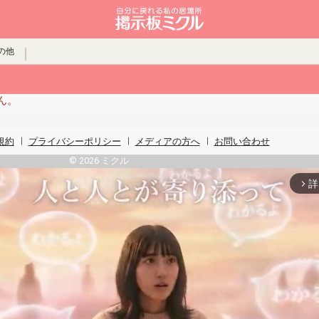
の他
ん。
規約
プライバシーポリシー
メディアの方へ
お問い合わせ
© 2026 ミクル
詳
arrow_forward_ios