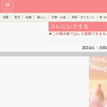
メニュー
恋愛
育児
結婚
暮らし
仕事・お金
美容・ダイエット
そ
スレにレスする
★この掲示板ではレス投稿できませ
運営会社
利用