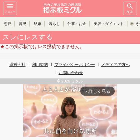
メニュー
検索
恋愛
育児
結婚
暮らし
仕事・お金
美容・ダイエット
そ
スレにレスする
★この掲示板ではレス投稿できません。
運営会社
利用規約
プライバシーポリシー
メディアの方へ
お問い合わせ
© 2026 ミクル
詳しく見る
arrow_forward_ios