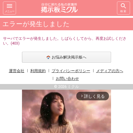
メニュー
検索
エラーが発生しました
サーバでエラーが発生しました。しばらくしてから、再度お試しくださ
い。(403)
お悩み解決掲示板へ
運営会社
利用規約
プライバシーポリシー
メディアの方へ
お問い合わせ
© 2026 ミクル
詳しく見る
arrow_forward_ios