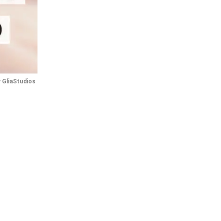
 
GliaStudios
te