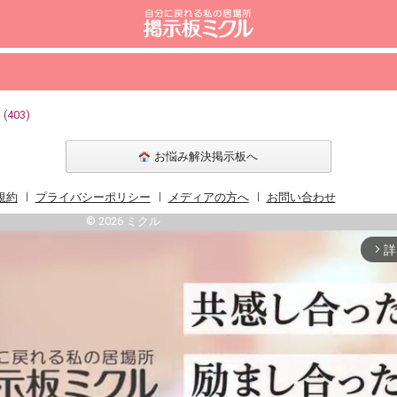
03)
お悩み解決掲示板へ
規約
プライバシーポリシー
メディアの方へ
お問い合わせ
© 2026 ミクル
詳
arrow_forward_ios