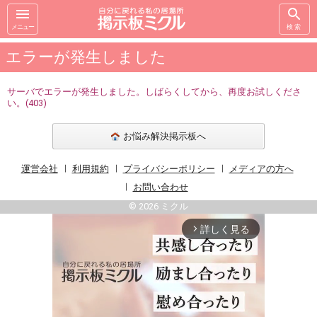
メニュー
検索
エラーが発生しました
サーバでエラーが発生しました。しばらくしてから、再度お試しくださ
い。(403)
お悩み解決掲示板へ
運営会社
利用規約
プライバシーポリシー
メディアの方へ
お問い合わせ
© 2026 ミクル
詳しく見る
arrow_forward_ios