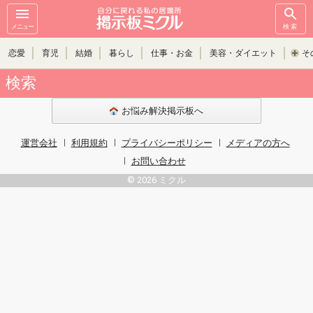
メニュー
検索
恋愛
育児
結婚
暮らし
仕事・お金
美容・ダイエット
そ
検索
お悩み解決掲示板へ
運営会社
利用規約
プライバシーポリシー
メディアの方へ
お問い合わせ
© 2026 ミクル