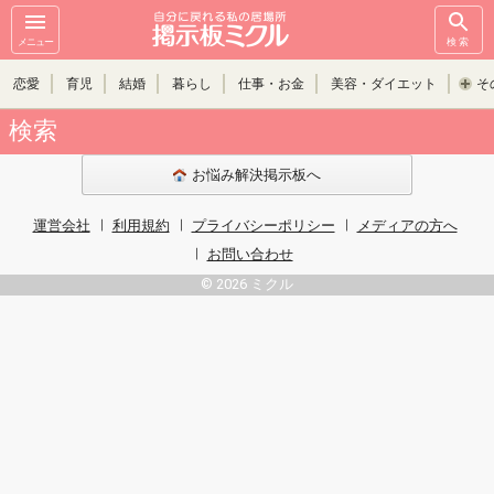
メニュー
検索
恋愛
育児
結婚
暮らし
仕事・お金
美容・ダイエット
そ
検索
お悩み解決掲示板へ
運営会社
利用規約
プライバシーポリシー
メディアの方へ
お問い合わせ
© 2026 ミクル