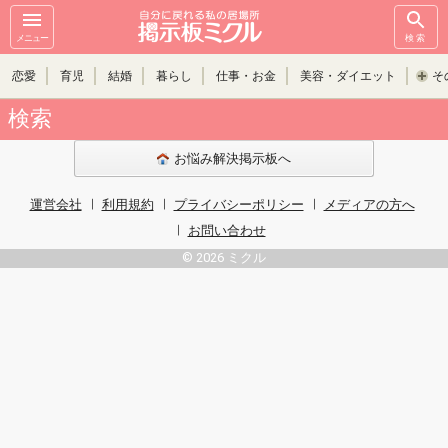
メニュー
検索
恋愛
育児
結婚
暮らし
仕事・お金
美容・ダイエット
そ
検索
お悩み解決掲示板へ
運営会社
利用規約
プライバシーポリシー
メディアの方へ
お問い合わせ
© 2026 ミクル