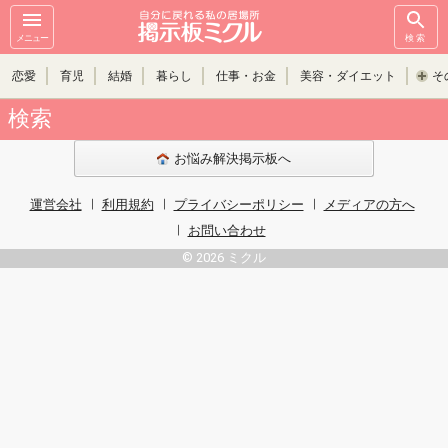
メニュー
検索
恋愛
育児
結婚
暮らし
仕事・お金
美容・ダイエット
そ
検索
お悩み解決掲示板へ
運営会社
利用規約
プライバシーポリシー
メディアの方へ
お問い合わせ
© 2026 ミクル